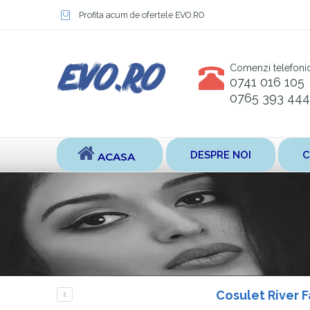
Profita acum de ofertele EVO.RO
Comenzi telefoni
0741 016 105
0765 393 444
DESPRE NOI
C
ACASA
Cosulet River 