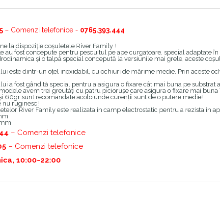
5
– Comenzi telefonice -
0765.393.444
e la dispoziție coșuletele River Family !
e au fost concepute pentru pescuitul pe ape curgatoare, special adaptate în f
rodinamica și o talpă special concepută la versiunile mai grele, aceste coșul
lui este dintr-un oțel inoxidabil, cu ochiuri de mărime medie. Prin aceste och
lui a fost gândită special pentru a asigura o fixare cât mai buna pe substrat 
 modele avem trei greutăți cu patru piciorușe care asigura o fixare mai bun
și 60gr sunt recomandate acolo unde curenții sunt de o putere medie!
e nu ruginesc!
etelor River Family este realizata in camp electrostatic pentru a rezista in ap
 mm
 mm
444
– Comenzi telefonice
05
– Comenzi telefonice
ica, 10:00-22:00