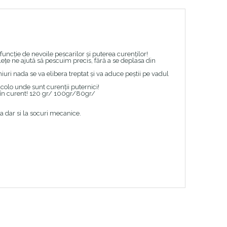
uncție de nevoile pescarilor și puterea curenților!
ețe ne ajută să pescuim precis, fără a se deplasa din
iuri nada se va elibera treptat și va aduce peștii pe vadul
acolo unde sunt curenții puternici!
a în curent! 120 gr/ 100gr/80gr/
a dar si la socuri mecanice.