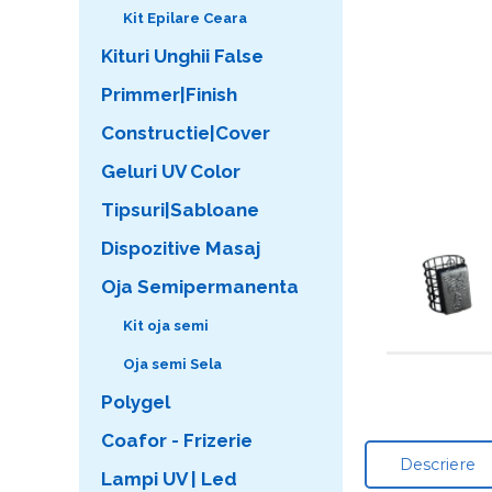
Kit Epilare Ceara
Kituri Unghii False
Primmer|Finish
Constructie|Cover
Geluri UV Color
Tipsuri|Sabloane
Dispozitive Masaj
Oja Semipermanenta
Kit oja semi
Oja semi Sela
Polygel
Coafor - Frizerie
Descriere
Lampi UV | Led