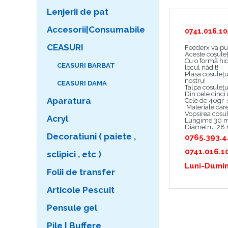
Lenjerii de pat
Accesorii|Consumabile
0741.016.10
CEASURI
Feederx va pun
Aceste coșuleț
Cu o formă hid
CEASURI BARBAT
locul nădit!
Plasa cosulețu
nostru!
CEASURI DAMA
Talpa cosulețu
Din cele cinci
Aparatura
Cele de 40gr 
Materiale car
Vopsirea cosul
Acryl
Lungime 30
Diametru 28
Decoratiuni ( paiete ,
0765.393.
0741.016.1
sclipici , etc )
Luni-Dumin
Folii de transfer
Articole Pescuit
Pensule gel
Pile | Buffere