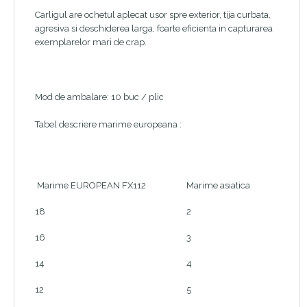
Carligul are ochetul aplecat usor spre exterior, tija curbata,
agresiva si deschiderea larga, foarte eficienta in capturarea
exemplarelor mari de crap.
Mod de ambalare: 10 buc / plic
Tabel descriere marime europeana :
Marime EUROPEAN FX112
Marime asiatica
18
2
16
3
14
4
12
5