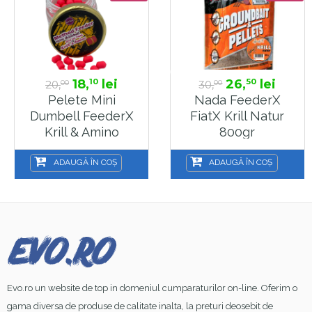
18,
lei
26,
lei
10
50
20,
30,
00
00
Pelete Mini
Nada FeederX
Dumbell FeederX
FiatX Krill Natur
Krill & Amino
800gr
5x7mm, 10g
ADAUGĂ ÎN COȘ
ADAUGĂ ÎN COȘ
Evo.ro un website de top in domeniul cumparaturilor on-line. Oferim o
gama diversa de produse de calitate inalta, la preturi deosebit de