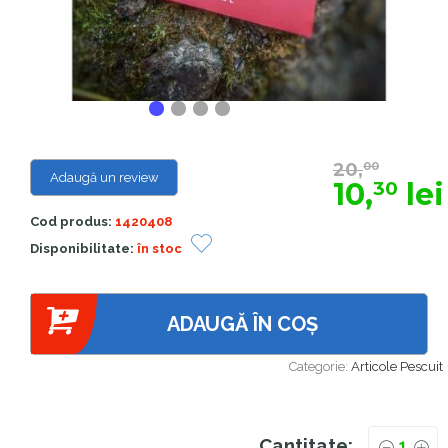
20,
00
Adaugă un review
10,
lei
30
Cod produs:
1420408
Disponibilitate:
în stoc
ADAUGĂ ÎN COȘ
Categorie:
Articole Pescuit
Cantitate: