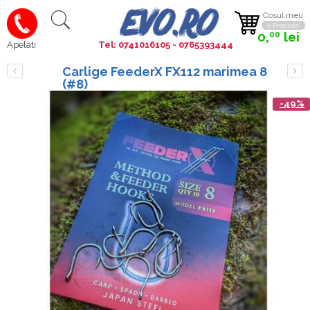
Cosul meu
0 Produse
0,
lei
00
Tel: 0741016105 - 0765393444
Apelati
Carlige FeederX FX112 marimea 8
(#8)
-49%