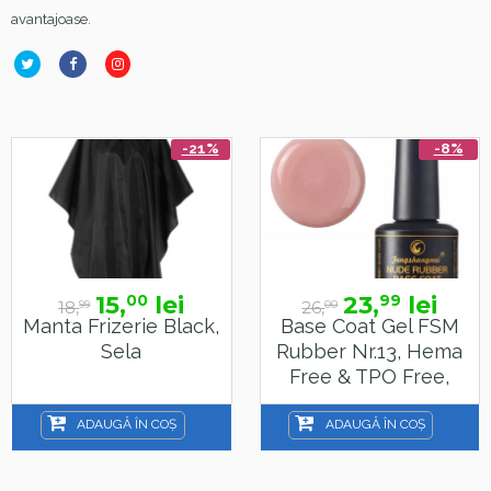
avantajoase.
-21%
-8%
15,
lei
23,
lei
00
99
18,
26,
99
00
Manta Frizerie Black,
Base Coat Gel FSM
Sela
Rubber Nr.13, Hema
Free & TPO Free,
15ml
ADAUGĂ ÎN COȘ
ADAUGĂ ÎN COȘ