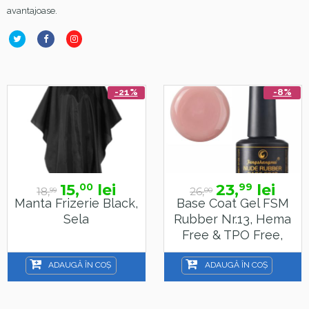
avantajoase.
-21%
-8%
15,
lei
23,
lei
00
99
18,
26,
99
00
Manta Frizerie Black,
Base Coat Gel FSM
Sela
Rubber Nr.13, Hema
Free & TPO Free,
15ml
ADAUGĂ ÎN COȘ
ADAUGĂ ÎN COȘ