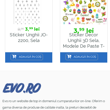
3,
lei
99
8,
3,
lei
99
00
Sticker Unghii JO-
Sticker Decor
2200, Sela
Unghii 3D Sela,
Modele De Paste T-
375
ADAUGĂ ÎN COȘ
ADAUGĂ ÎN COȘ
Evo.ro un website de top in domeniul cumparaturilor on-line. Oferim o
gama diversa de produse de calitate inalta, la preturi deosebit de