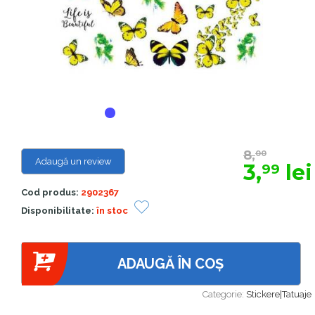
8,
00
Adaugă un review
3,
lei
99
Cod produs:
2902367
Disponibilitate:
în stoc
ADAUGĂ ÎN COȘ
Categorie:
Stickere|Tatuaje