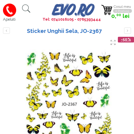
Cosul meu
0 Produse
0,
lei
00
Tel: 0741016105 - 0765393444
Apelati
Sticker Unghii Sela, JO-2367
-50%