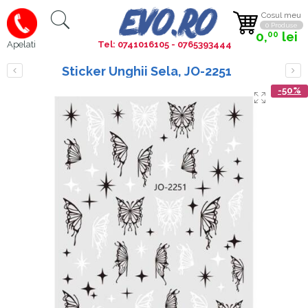
Cosul meu
0 Produse
0,
lei
00
Tel: 0741016105 - 0765393444
Apelati
Sticker Unghii Sela, JO-2251
-50%