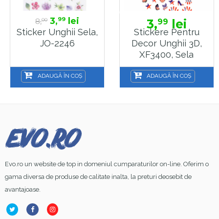
3,
lei
99
8,
3,
lei
99
00
Sticker Unghii Sela,
Stickere Pentru
JO-2246
Decor Unghii 3D,
XF3400, Sela
ADAUGĂ ÎN COȘ
ADAUGĂ ÎN COȘ
Evo.ro un website de top in domeniul cumparaturilor on-line. Oferim o
gama diversa de produse de calitate inalta, la preturi deosebit de
avantajoase.