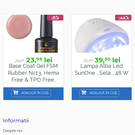
-8%
-44%
23,
lei
39,
lei
99
50
26,
70,
00
00
Base Coat Gel FSM
Lampa Alba Led
Rubber Nr.13, Hema
SunOne , Sela , 48 W
Free & TPO Free,
15ml
ADAUGĂ ÎN COȘ
ADAUGĂ ÎN COȘ
Informatii
Despre noi