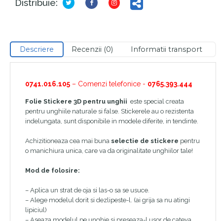
Distribuie:
Descriere
Recenzii (0)
Informatii transport
0741.016.105
– Comenzi telefonice -
0765.393.444
Folie Stickere 3D pentru unghii
este special creata
pentru unghiile naturale si false. Stickerele au o rezistenta
indelungata, sunt disponibile in modele diferite, in tendinte.
Achizitioneaza cea mai buna
selectie de stickere
pentru
o manichiura unica, care va da originalitate unghiilor tale!
Mod de folosire:
– Aplica un strat de oja si las-o sa se usuce.
– Alege modelul dorit si dezlipeste-l. (ai grija sa nu atingi
lipiciul)
– Aseaza modelul pe unghie si preseaza-l usor de cateva