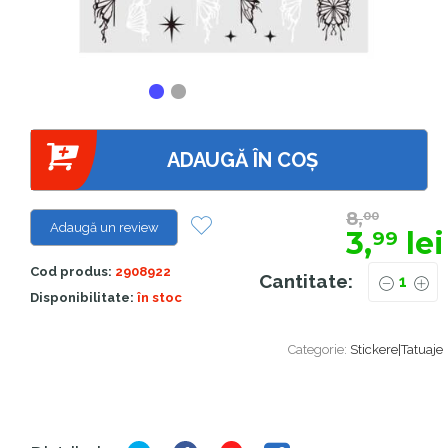
ADAUGĂ ÎN COȘ
8,
00
Adaugă un review
3,
lei
99
Cod produs:
2908922
Cantitate:
Disponibilitate:
în stoc
Categorie:
Stickere|Tatuaje