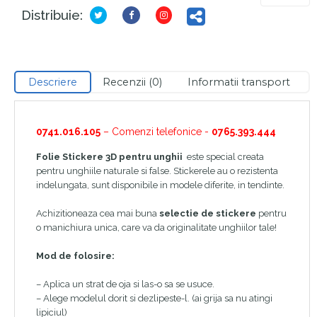
Distribuie:
Descriere
Recenzii (0)
Informatii transport
0741.016.105
– Comenzi telefonice -
0765.393.444
Folie Stickere 3D pentru unghii
este special creata
pentru unghiile naturale si false. Stickerele au o rezistenta
indelungata, sunt disponibile in modele diferite, in tendinte.
Achizitioneaza cea mai buna
selectie de stickere
pentru
o manichiura unica, care va da originalitate unghiilor tale!
Mod de folosire:
– Aplica un strat de oja si las-o sa se usuce.
– Alege modelul dorit si dezlipeste-l. (ai grija sa nu atingi
lipiciul)