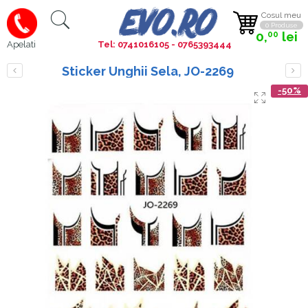
Cosul meu
0 Produse
0,
lei
00
Tel: 0741016105 - 0765393444
Apelati
Sticker Unghii Sela, JO-2269
-50%