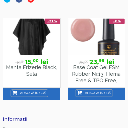
-21%
-8%
15,
lei
23,
lei
00
99
18,
26,
99
00
Manta Frizerie Black,
Base Coat Gel FSM
Sela
Rubber Nr.13, Hema
Free & TPO Free,
15ml
ADAUGĂ ÎN COȘ
ADAUGĂ ÎN COȘ
Informatii