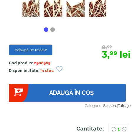
8,
00
Adaugă un review
3,
lei
99
Cod produs:
2908969
Disponibilitate:
în stoc
ADAUGĂ ÎN COȘ
Categorie:
Stickere|Tatuaje
Cantitate: