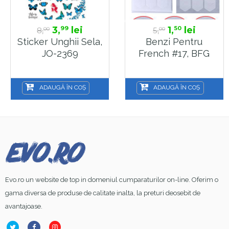
3,
lei
1,
lei
99
50
8,
5,
00
00
Sticker Unghii Sela,
Benzi Pentru
JO-2369
French #17, BFG
ADAUGĂ ÎN COȘ
ADAUGĂ ÎN COȘ
Evo.ro un website de top in domeniul cumparaturilor on-line. Oferim o
gama diversa de produse de calitate inalta, la preturi deosebit de
avantajoase.