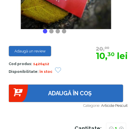
20,
00
Adaugă un review
10,
lei
30
Cod produs:
1420412
Disponibilitate:
în stoc
ADAUGĂ ÎN COȘ
Categorie:
Articole Pescuit
Cantitate: