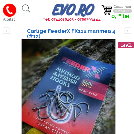
Cosul meu
0 Produse
0,
lei
00
Tel: 0741016105 - 0765393444
Apelati
Carlige FeederX FX112 marimea 4
(#12)
-49%