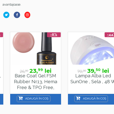
avantajoase.
-8%
-44%
23,
lei
39,
lei
99
50
26,
70,
00
00
Base Coat Gel FSM
Lampa Alba Led
Rubber Nr.13, Hema
SunOne , Sela , 48 W
Free & TPO Free,
15ml
ADAUGĂ ÎN COȘ
ADAUGĂ ÎN COȘ