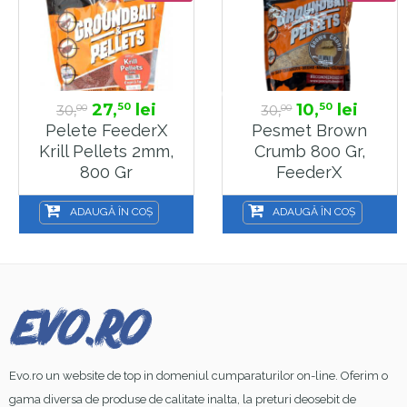
27,
lei
10,
lei
50
50
30,
30,
00
00
Pelete FeederX
Pesmet Brown
Krill Pellets 2mm,
Crumb 800 Gr,
800 Gr
FeederX
ADAUGĂ ÎN COȘ
ADAUGĂ ÎN COȘ
Evo.ro un website de top in domeniul cumparaturilor on-line. Oferim o
gama diversa de produse de calitate inalta, la preturi deosebit de