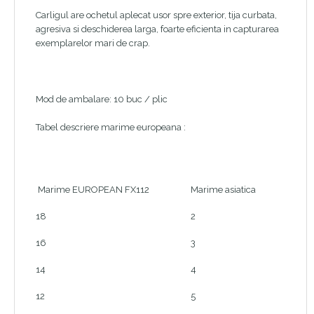
Carligul are ochetul aplecat usor spre exterior, tija curbata,
agresiva si deschiderea larga, foarte eficienta in capturarea
exemplarelor mari de crap.
Mod de ambalare: 10 buc / plic
Tabel descriere marime europeana :
Marime EUROPEAN FX112
Marime asiatica
18
2
16
3
14
4
12
5