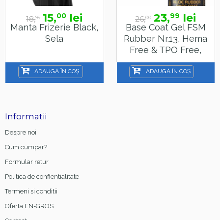
15,
lei
23,
lei
00
99
18,
26,
99
00
Manta Frizerie Black,
Base Coat Gel FSM
Sela
Rubber Nr.13, Hema
Free & TPO Free,
15ml
ADAUGĂ ÎN COȘ
ADAUGĂ ÎN COȘ
Informatii
Despre noi
Cum cumpar?
Formular retur
Politica de confientialitate
Termeni si conditii
Oferta EN-GROS