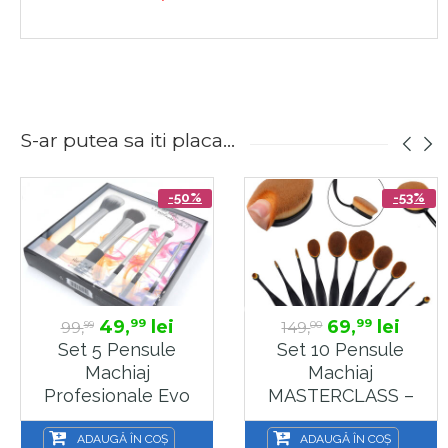
S-ar putea sa iti placa...
-50%
-53%
49,
lei
69,
lei
99
99
99,
149,
99
00
Set 5 Pensule
Set 10 Pensule
Machiaj
Machiaj
Profesionale Evo
MASTERCLASS –
RT Silver Make-Up
Curve Brushes
Beauty Make-Up,
ADAUGĂ ÎN COȘ
ADAUGĂ ÎN COȘ