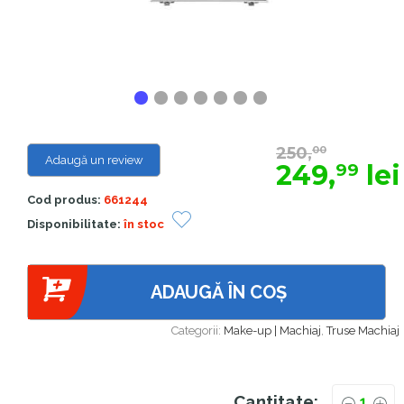
250,
00
Adaugă un review
249,
lei
99
Cod produs:
661244
Disponibilitate:
în stoc
ADAUGĂ ÎN COȘ
Categorii:
Make-up | Machiaj
,
Truse Machiaj
Cantitate: