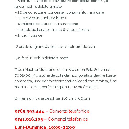
– 8 farduri – fard de obraz, pudra compacta, contur, 76
farduri ochi sidefate si mate.
– 20 de corectoare, concealer, contur si iluminatoare
– 4 lip glossuri (luciu de buze)
– 4 creioane contur ochi si sprancene
– 2 palete aditionale cu cate 6 farduri fiecare
– 2 rujuri clasice
-2 oje de unghii si 4 aplicatori dubli fard de ochi
-76 farduri ochi sidefate si mate.
Trusa Machiaj Multifunctionala 190 culori Sela Senzation –
7002-004Y dispune de oglinda incorporata si devine foarte
compacta, usor de transportat atunci cand este stransa, fiind
mai mult decat perfecta si pentru uz profesional !
Dimensiuni trusa deschisa: 110 cm x 60 cm
0765.393.444
– Comenzi telefonice
0741.016.105
– Comenzi telefonice
Luni-Duminica, 10:00-22:00