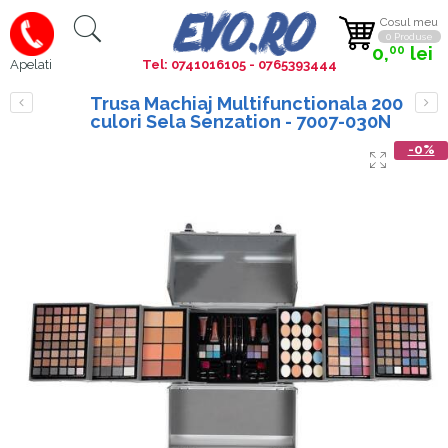
Cosul meu
0 Produse
0,
lei
00
Tel: 0741016105 - 0765393444
Apelati
Trusa Machiaj Multifunctionala 200
culori Sela Senzation - 7007-030N
-0%