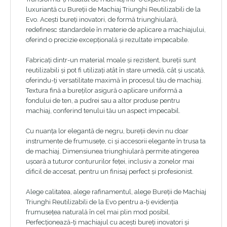
luxuriantă cu Bureții de Machiaj Triunghi Reutilizabili de la
Evo. Acești bureți inovatori, de formă triunghiulară,
redefinesc standardele în materie de aplicare a machiajului,
oferind o precizie excepțională și rezultate impecabile.
Fabricați dintr-un material moale și rezistent, bureții sunt
reutilizabili și pot fi utilizați atât în ​​stare umedă, cât și uscată,
oferindu-ți versatilitate maximă în procesul tău de machiaj.
Textura fină a bureților asigură o aplicare uniformă a
fondului de ten, a pudrei sau a altor produse pentru
machiaj, conferind tenului tău un aspect impecabil.
Cu nuanța lor elegantă de negru, bureții devin nu doar
instrumente de frumusețe, ci și accesorii elegante în trusa ta
de machiaj. Dimensiunea triunghiulară permite atingerea
ușoară a tuturor contururilor feței, inclusiv a zonelor mai
dificil de accesat, pentru un finisaj perfect și profesionist.
Alege calitatea, alege rafinamentul, alege Bureții de Machiaj
Triunghi Reutilizabili de la Evo pentru a-ți evidenția
frumusețea naturală în cel mai plin mod posibil.
Perfecționează-ți machiajul cu acești bureți inovatori și