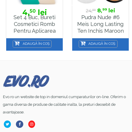
8,
lei
99
4,
lei
24,
50
00
Set 4 Buc, Bureti
Pudra Nude #6
Cosmetici Romb
Meis Long Lasting
Pentru Aplicarea
Ten Inchis Maroon
Pudrei Si A
Iluminatorului MU8
ADAUGĂ ÎN COȘ
ADAUGĂ ÎN COȘ
Evo.ro un website de top in domeniul cumparaturilor on-line. Oferim o
gama diversa de produse de calitate inalta, la preturi deosebit de
avantajoase.