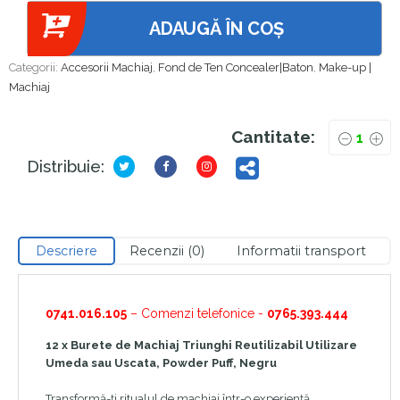
ADAUGĂ ÎN COȘ
Categorii:
Accesorii Machiaj
,
Fond de Ten Concealer|Baton
,
Make-up |
Machiaj
Cantitate:
Distribuie:
Descriere
Recenzii (0)
Informatii transport
0741.016.105
– Comenzi telefonice -
0765.393.444
12 x Burete de Machiaj Triunghi Reutilizabil Utilizare
Umeda sau Uscata, Powder Puff, Negru
Transformă-ți ritualul de machiaj într-o experiență