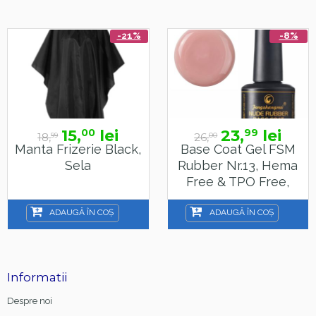
-21%
-8%
15,
lei
23,
lei
00
99
18,
26,
99
00
Manta Frizerie Black,
Base Coat Gel FSM
Sela
Rubber Nr.13, Hema
Free & TPO Free,
15ml
ADAUGĂ ÎN COȘ
ADAUGĂ ÎN COȘ
Informatii
Despre noi