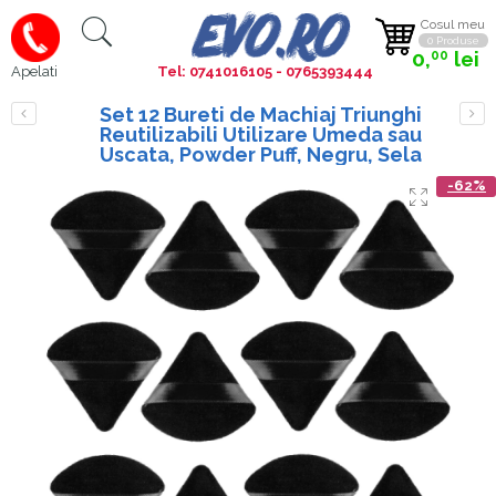
Cosul meu
0 Produse
0,
lei
00
Tel: 0741016105 - 0765393444
Apelati
Set 12 Bureti de Machiaj Triunghi
Reutilizabili Utilizare Umeda sau
Uscata, Powder Puff, Negru, Sela
-62%