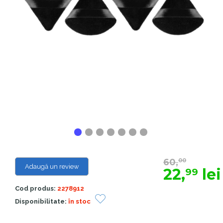
60,
00
Adaugă un review
22,
lei
99
Cod produs:
2278912
Disponibilitate:
în stoc