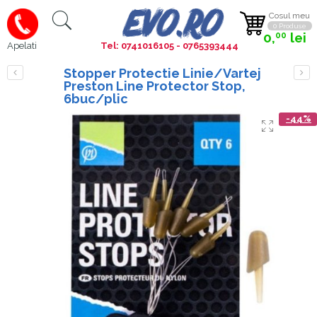
Cosul meu
0 Produse
0,
lei
00
Tel: 0741016105 - 0765393444
Apelati
Stopper Protectie Linie/Vartej
Preston Line Protector Stop,
6buc/plic
-44%