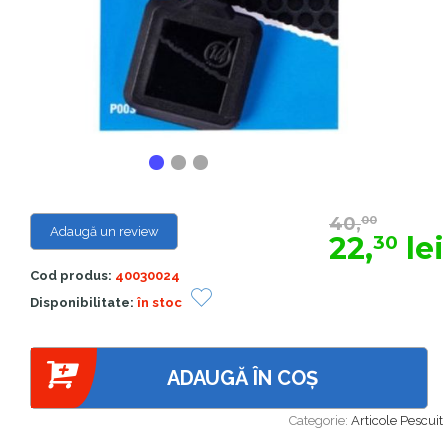
40,
00
Adaugă un review
22,
lei
30
Cod produs:
40030024
Disponibilitate:
în stoc
ADAUGĂ ÎN COȘ
Categorie:
Articole Pescuit