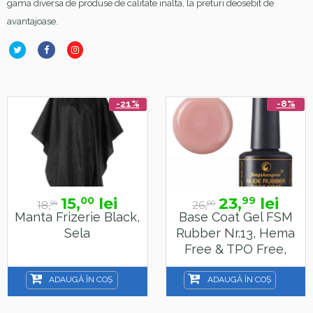
gama diversa de produse de calitate inalta, la preturi deosebit de
avantajoase.
-21%
-8%
15,
lei
23,
lei
00
99
18,
26,
99
00
Manta Frizerie Black,
Base Coat Gel FSM
Sela
Rubber Nr.13, Hema
Free & TPO Free,
15ml
ADAUGĂ ÎN COȘ
ADAUGĂ ÎN COȘ