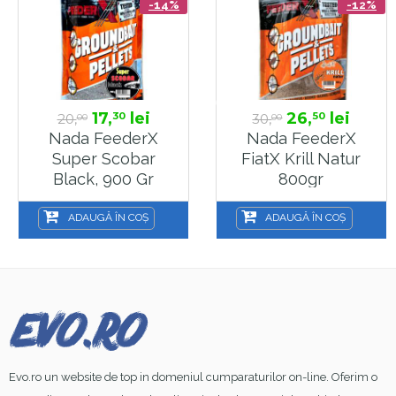
-14%
-12%
17,
lei
26,
lei
30
50
20,
30,
00
00
Nada FeederX
Nada FeederX
Super Scobar
FiatX Krill Natur
Black, 900 Gr
800gr
ADAUGĂ ÎN COȘ
ADAUGĂ ÎN COȘ
Evo.ro un website de top in domeniul cumparaturilor on-line. Oferim o