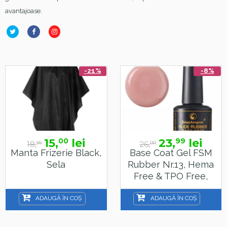
avantajoase.
-21%
-8%
15,
lei
23,
lei
00
99
18,
26,
99
00
Manta Frizerie Black,
Base Coat Gel FSM
Sela
Rubber Nr.13, Hema
Free & TPO Free,
15ml
ADAUGĂ ÎN COȘ
ADAUGĂ ÎN COȘ