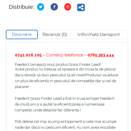
Distribuie:
Descriere
Recenzii (0)
Informatii transport
0741.016.105
– Comenzi telefonice -
0765.393.444
FeederX lansează noul produs Grass Finder Lead!
Acest produs nu trebuie să lipsească din trusa ta de pescar
dacă dorești să duci pescuitul la alt nivel!Produsul va aduce
un plus de eficientă in pescuitul de competiție dar și cel de
placere!
FeederX Grass Finder Lead a fost în trusa echipei FeederX
de mulți ani și a ajutat la eficientizarea a numeroase
competiții unde detaliile fac diferența !
Poți deține cel mai scump echipament și cele mai scumpe
nade dar dacă nu pescuim eficient, nu vom avea rezultate