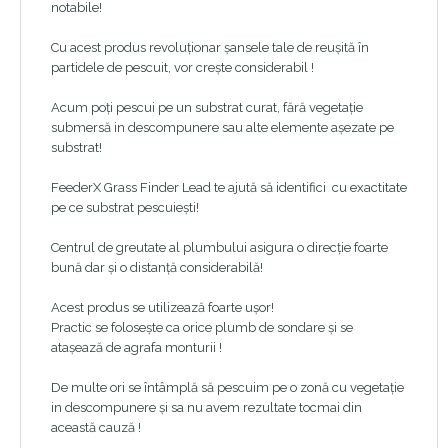
notabile!
Cu acest produs revoluționar șansele tale de reușită în
partidele de pescuit, vor crește considerabil !
Acum poți pescui pe un substrat curat, fără vegetație
submersă in descompunere sau alte elemente așezate pe
substrat!
FeederX Grass Finder Lead te ajută să identifici cu exactitate
pe ce substrat pescuiești!
Centrul de greutate al plumbului asigura o direcție foarte
bună dar și o distanță considerabilă!
Acest produs se utilizează foarte ușor!
Practic se folosește ca orice plumb de sondare și se
atașează de agrafa monturii !
De multe ori se întâmplă să pescuim pe o zonă cu vegetație
in descompunere și sa nu avem rezultate tocmai din
această cauză !