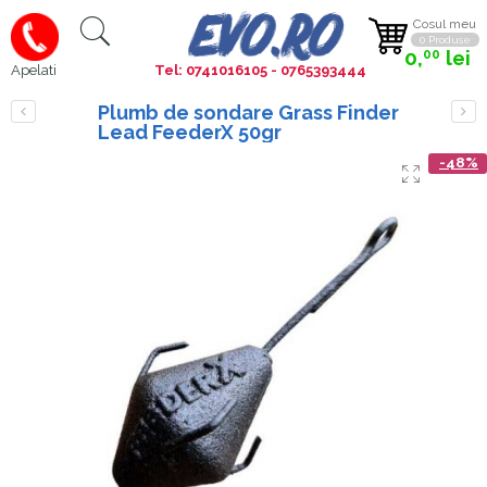
Cosul meu
0 Produse
0,
lei
00
Tel: 0741016105 - 0765393444
Apelati
Plumb de sondare Grass Finder
Lead FeederX 50gr
-48%