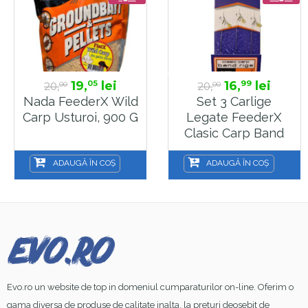
19,
lei
16,
lei
05
99
20,
20,
00
00
Nada FeederX Wild
Set 3 Carlige
Carp Usturoi, 900 G
Legate FeederX
Clasic Carp Band
Rig Marime 12
ADAUGĂ ÎN COȘ
ADAUGĂ ÎN COȘ
Evo.ro un website de top in domeniul cumparaturilor on-line. Oferim o
gama diversa de produse de calitate inalta, la preturi deosebit de