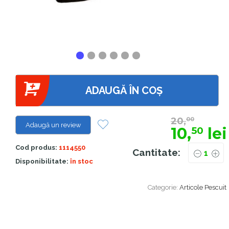
ADAUGĂ ÎN COȘ
20,
00
Adaugă un review
10,
lei
50
Cod produs:
1114550
Cantitate:
Disponibilitate:
în stoc
Categorie:
Articole Pescuit