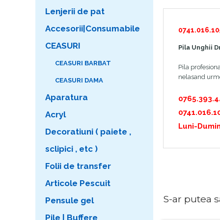
Lenjerii de pat
Accesorii|Consumabile
0741.016.10
CEASURI
Pila Unghii 
CEASURI BARBAT
Pila profesiona
nelasand urme p
CEASURI DAMA
Aparatura
0765.393.
0741.016.1
Acryl
Luni-Dumin
Decoratiuni ( paiete ,
sclipici , etc )
Folii de transfer
Articole Pescuit
S-ar putea sa 
Pensule gel
Pile | Buffere