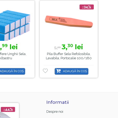
-34%
,
lei
3,
lei
99
30
5,
00
ffere Unghii Sela,
Pila Buffer Sela Refolosibila,
Pila 
Albastru
Lavabila, Portocalie 100/180
La
ADAUGĂ ÎN COȘ
ADAUGĂ ÎN COȘ
Informatii
-44%
-21%
Despre noi