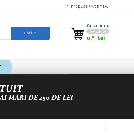
PRODUSE FAVORITE
0
Cosul meu
0 Produse
0,
lei
00
T