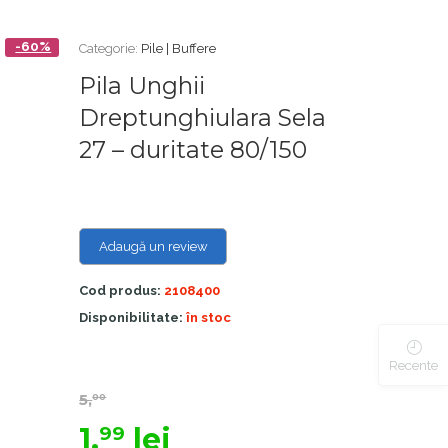
-60%
Categorie:
Pile | Buffere
Pila Unghii
Dreptunghiulara Sela
27 – duritate 80/150
Adaugă un review
Cod produs:
2108400
Disponibilitate:
în stoc
Recente
5,
00
1,
lei
99