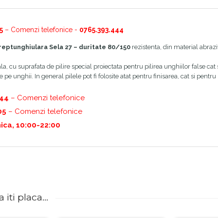
5
– Comenzi telefonice -
0765.393.444
Dreptunghiulara Sela 27 – duritate 80/150
rezistenta, din material abraziv
la, cu suprafata de pilire special proiectata pentru pilirea unghiilor false cat 
e unghii. In general pilele pot fi folosite atat pentru finisarea, cat si pentr
444
– Comenzi telefonice
05
– Comenzi telefonice
ica, 10:00-22:00
iti placa...