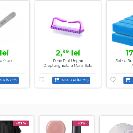
lei
2,
lei
17
99
100/100
Perie Praf Unghii
Set 10 Bu
Dreptunghiulara Mare, Sela
GĂ ÎN COȘ
ADAUGĂ ÎN COȘ
-21%
-8%