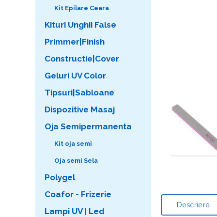
Kit Epilare Ceara
Kituri Unghii False
Primmer|Finish
Constructie|Cover
Geluri UV Color
Tipsuri|Sabloane
Dispozitive Masaj
Oja Semipermanenta
Kit oja semi
Oja semi Sela
Polygel
Coafor - Frizerie
Descriere
Lampi UV | Led