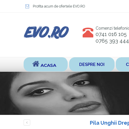
Profita acum de ofertele EVO.RO
Comenzi telefoni
0741 016 105
0765 393 444
DESPRE NOI
C
ACASA
Pila Unghii Dre