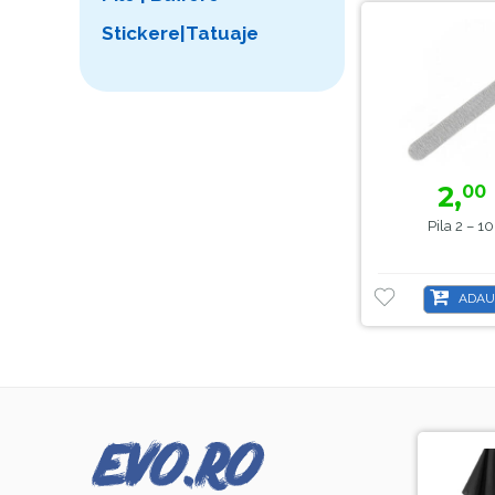
Stickere|Tatuaje
2,
00
Pila 2 – 
ADAU
-8%
-44%