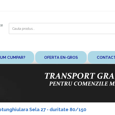
Cauta
ce
aici
UM CUMPAR?
OFERTA EN-GROS
CONTAC
ptunghiulara Sela 27 - duritate 80/150