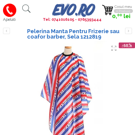
Cosul meu
0 Produse
0,
lei
00
Tel: 0741016105 - 0765393444
Apelati
Pelerina Manta Pentru Frizerie sau
coafor barber, Sela 1212819
-50%