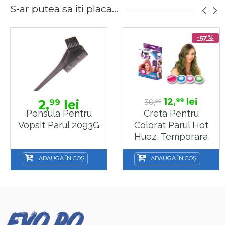
S-ar putea sa iti placa...
-57%
12,
lei
99
2,
lei
30,
99
00
Pensula Pentru
Creta Pentru
Vopsit Parul 2093G
Colorat Parul Hot
Huez, Temporara
ADAUGĂ ÎN COȘ
ADAUGĂ ÎN COȘ