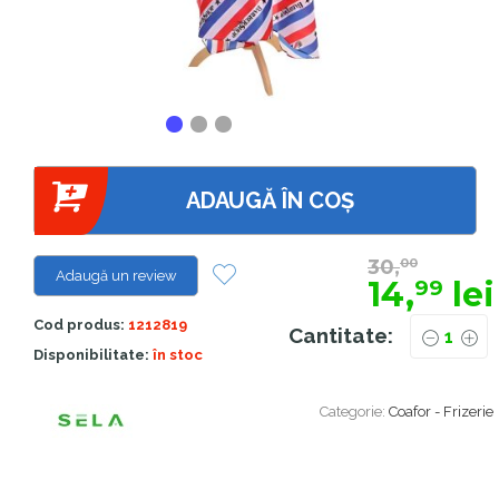
ADAUGĂ ÎN COȘ
30,
00
Adaugă un review
14,
lei
99
Cod produs:
1212819
Cantitate:
Disponibilitate:
în stoc
Categorie:
Coafor - Frizerie