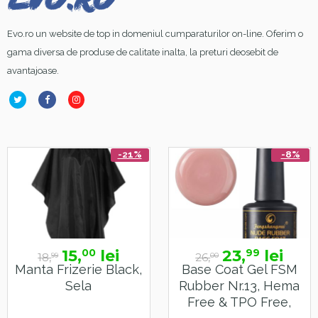
Evo.ro un website de top in domeniul cumparaturilor on-line. Oferim o
gama diversa de produse de calitate inalta, la preturi deosebit de
avantajoase.
-21%
-8%
15,
lei
23,
lei
00
99
18,
26,
99
00
Manta Frizerie Black,
Base Coat Gel FSM
Sela
Rubber Nr.13, Hema
Free & TPO Free,