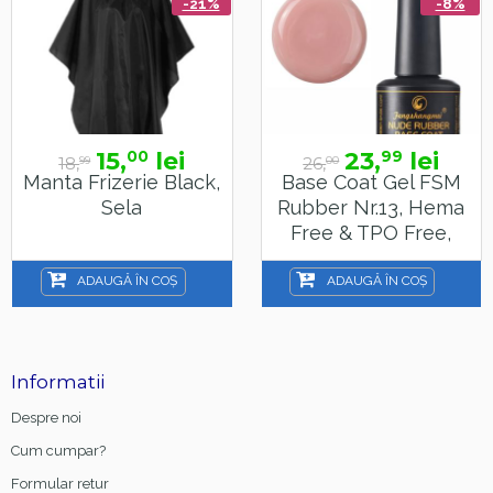
-21%
-8%
15,
lei
23,
lei
00
99
18,
26,
99
00
Manta Frizerie Black,
Base Coat Gel FSM
Sela
Rubber Nr.13, Hema
Free & TPO Free,
15ml
ADAUGĂ ÎN COȘ
ADAUGĂ ÎN COȘ
Informatii
Despre noi
Cum cumpar?
Formular retur