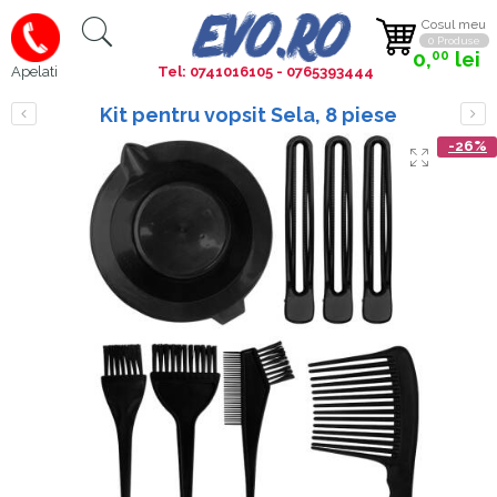
Cosul meu
0 Produse
0,
lei
00
Tel: 0741016105 - 0765393444
Apelati
Kit pentru vopsit Sela, 8 piese
-26%