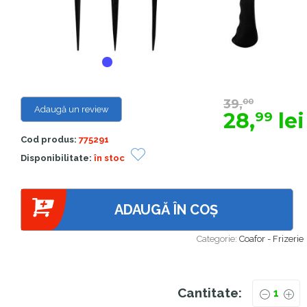
39,
00
Adaugă un review
28,
lei
99
Cod produs:
775291
Disponibilitate:
în stoc
ADAUGĂ ÎN COȘ
Categorie:
Coafor - Frizerie
Cantitate: