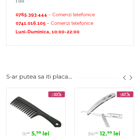
1 Bol
0765.393.444
– Comenzi telefonice
0741.016.105
– Comenzi telefonice
Luni-Duminica, 10:00-22:00
S-ar putea sa iti placa...
-33%
-57%
5,
lei
12,
lei
99
99
9,
30,
00
00