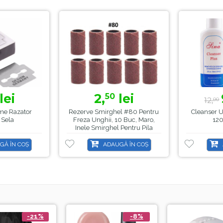
lei
2,
lei
50
12,
00
me Razator
Rezerve Smirghel #80 Pentru
Cleanser U
, Sela
Freza Unghii, 10 Buc, Maro,
120
Inele Smirghel Pentru Pila
Electrica Unghii
GĂ ÎN COȘ
ADAUGĂ ÎN COȘ
-21%
-8%