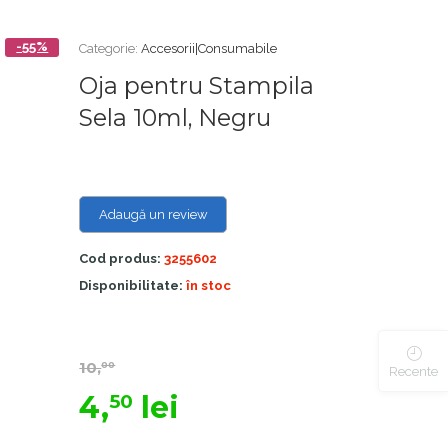
-55%
Categorie:
Accesorii|Consumabile
Oja pentru Stampila
Sela 10ml, Negru
Adaugă un review
Cod produs:
3255602
Disponibilitate:
în stoc
10,
00
Recente
4,
lei
50