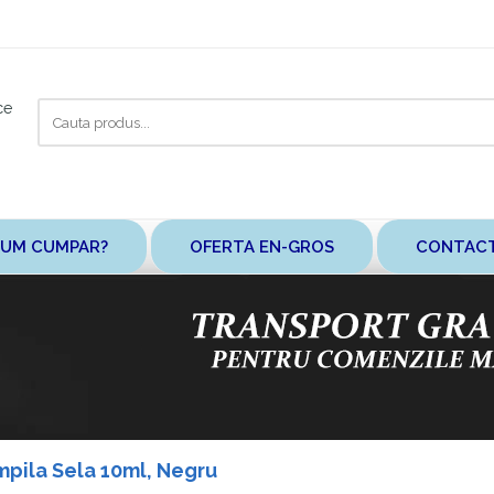
Cauta
ce
aici
UM CUMPAR?
OFERTA EN-GROS
CONTAC
mpila Sela 10ml, Negru