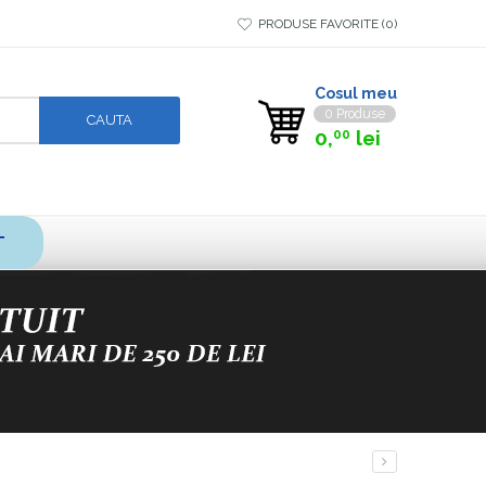
PRODUSE FAVORITE
0
Cosul meu
0 Produse
0,
lei
00
T