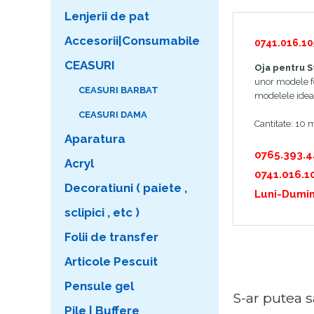
Lenjerii de pat
Accesorii|Consumabile
0741.016.10
CEASURI
Oja pentru S
unor modele fo
CEASURI BARBAT
modelele ideal
CEASURI DAMA
Cantitate: 10 
Aparatura
0765.393.
Acryl
0741.016.1
Decoratiuni ( paiete ,
Luni-Dumin
sclipici , etc )
Folii de transfer
Articole Pescuit
Pensule gel
S-ar putea sa 
Pile | Buffere