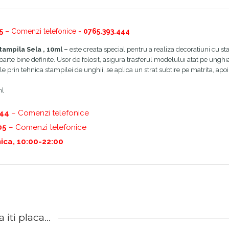
5
– Comenzi telefonice -
0765.393.444
tampila Sela , 10ml –
este creata special pentru a realiza decoratiuni cu s
arte bine definite. Usor de folosit, asigura trasferul modelului atat pe unghi
e prin tehnica stampilei de unghii, se aplica un strat subtire pe matrita, apoi
ml
444
– Comenzi telefonice
05
– Comenzi telefonice
ica, 10:00-22:00
iti placa...