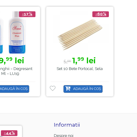
-17%
-60%
9,
lei
1,
lei
99
99
5,
2
00
nghii – Degresant
Set 10 Bete Portocal, Sela
Set 
 Ml – LU19
ADAUGĂ ÎN COȘ
ADAUGĂ ÎN COȘ
Informatii
-44%
-21%
Despre noi