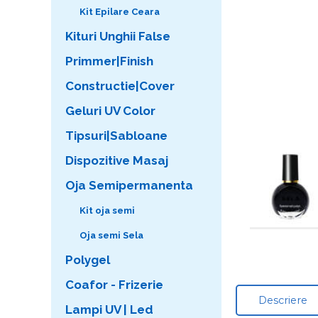
Kit Epilare Ceara
Kituri Unghii False
Primmer|Finish
Constructie|Cover
Geluri UV Color
Tipsuri|Sabloane
Dispozitive Masaj
Oja Semipermanenta
Kit oja semi
Oja semi Sela
Polygel
Coafor - Frizerie
Descriere
Lampi UV | Led