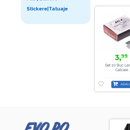
Stickere|Tatuaje
3,
99
Set 10 Buc La
Calcaie 
ADAU
-8%
-44%