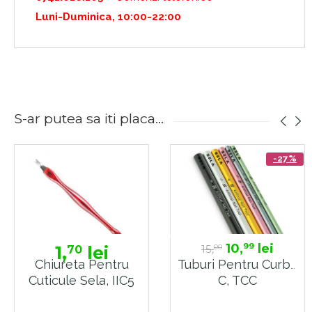
Luni-Duminica, 10:00-22:00
S-ar putea sa iti placa...
-27%
10,
lei
99
1,
lei
15,
70
00
Chiureta Pentru
Tuburi Pentru Curba
Cuticule Sela, IIC5
C, TCC