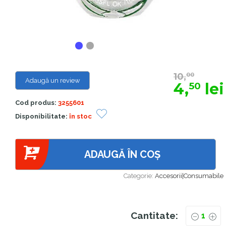
10,
00
Adaugă un review
4,
lei
50
Cod produs:
3255601
Disponibilitate:
în stoc
ADAUGĂ ÎN COȘ
Categorie:
Accesorii|Consumabile
Cantitate: