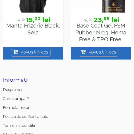
15,
lei
23,
lei
00
99
18,
26,
99
00
Manta Frizerie Black,
Base Coat Gel FSM
Sela
Rubber Nr.13, Hema
Free & TPO Free,
15ml
ADAUGĂ ÎN COȘ
ADAUGĂ ÎN COȘ
Informatii
Despre noi
Cum cumpar?
Formular retur
Politica de confientialitate
Termeni si conditii