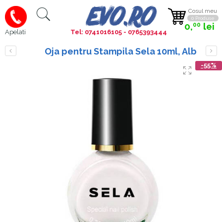
Cosul meu
0 Produse
0,
lei
00
Tel: 0741016105 - 0765393444
Apelati
Oja pentru Stampila Sela 10ml, Alb
-55%