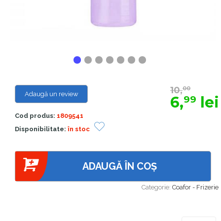
10,
00
Adaugă un review
6,
lei
99
Cod produs:
1809541
Disponibilitate:
în stoc
ADAUGĂ ÎN COȘ
Categorie:
Coafor - Frizerie