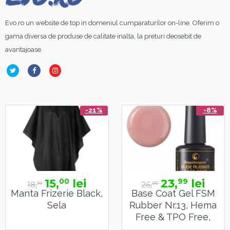
Evo.ro un website de top in domeniul cumparaturilor on-line. Oferim o
gama diversa de produse de calitate inalta, la preturi deosebit de
avantajoase.
-21%
-8%
15,
lei
23,
lei
00
99
18,
26,
99
00
Manta Frizerie Black,
Base Coat Gel FSM
Sela
Rubber Nr.13, Hema
Free & TPO Free,
15ml