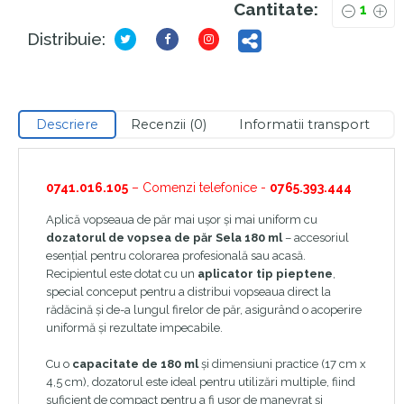
Cantitate:
Distribuie:
Descriere
Recenzii (0)
Informatii transport
0741.016.105
– Comenzi telefonice -
0765.393.444
Aplică vopseaua de păr mai ușor și mai uniform cu
dozatorul de vopsea de păr Sela 180 ml
– accesoriul
esențial pentru colorarea profesională sau acasă.
Recipientul este dotat cu un
aplicator tip pieptene
,
special conceput pentru a distribui vopseaua direct la
rădăcină și de-a lungul firelor de păr, asigurând o acoperire
uniformă și rezultate impecabile.
Cu o
capacitate de 180 ml
și dimensiuni practice (17 cm x
4,5 cm), dozatorul este ideal pentru utilizări multiple, fiind
suficient de compact pentru a fi ușor de manevrat și