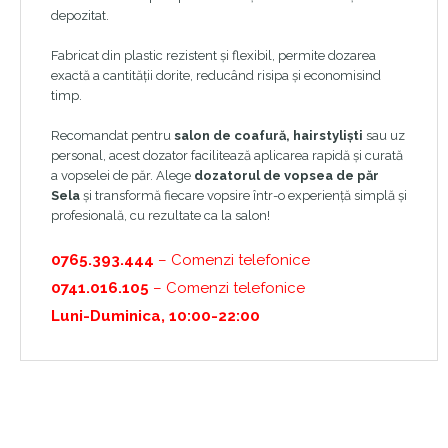
depozitat.
Fabricat din plastic rezistent și flexibil, permite dozarea
exactă a cantității dorite, reducând risipa și economisind
timp.
Recomandat pentru
salon de coafură, hairstyliști
sau uz
personal, acest dozator facilitează aplicarea rapidă și curată
a vopselei de păr. Alege
dozatorul de vopsea de păr
Sela
și transformă fiecare vopsire într-o experiență simplă și
profesională, cu rezultate ca la salon!
0765.393.444
– Comenzi telefonice
0741.016.105
– Comenzi telefonice
Luni-Duminica, 10:00-22:00