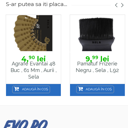
S-ar putea sa iti placa...
4,
lei
9,
lei
90
99
Agrafe Evantai 48
Pamatuf Frizerie
Buc , 61 Mm , Aurii ,
Negru , Sela , L92
Sela
ADAUGĂ ÎN COȘ
ADAUGĂ ÎN COȘ