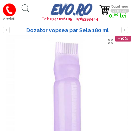
Cosul meu
0 Produse
0,
lei
00
Tel: 0741016105 - 0765393444
Apelati
Dozator vopsea par Sela 180 ml
-30%