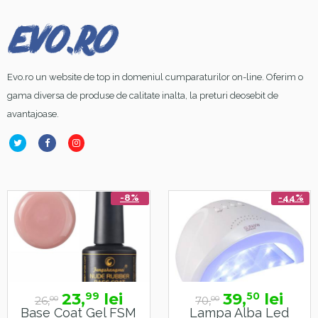
Evo.ro un website de top in domeniul cumparaturilor on-line. Oferim o
gama diversa de produse de calitate inalta, la preturi deosebit de
avantajoase.
-8%
-44%
23,
lei
39,
lei
99
50
26,
70,
00
00
Base Coat Gel FSM
Lampa Alba Led