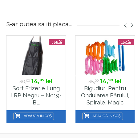
S-ar putea sa iti placa...
-50%
-57%
14,
lei
14,
lei
95
99
30,
35,
00
00
Sort Frizerie Lung
Bigudiuri Pentru
LRP Negru – N019-
Ondularea Părului,
BL
Spirale, Magic
Roller
ADAUGĂ ÎN COȘ
ADAUGĂ ÎN COȘ