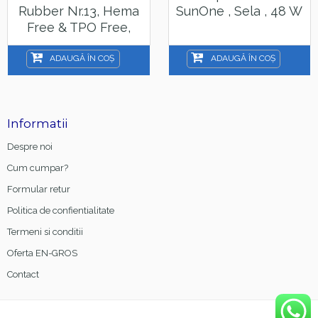
Rubber Nr.13, Hema
SunOne , Sela , 48 W
Free & TPO Free,
15ml
ADAUGĂ ÎN COȘ
ADAUGĂ ÎN COȘ
Informatii
Despre noi
Cum cumpar?
Formular retur
Politica de confientialitate
Termeni si conditii
Oferta EN-GROS
Contact