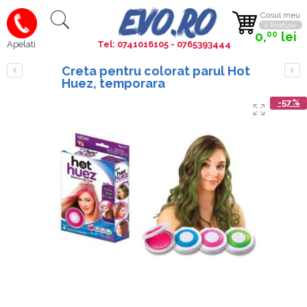
Cosul meu
0 Produse
0,
lei
00
Tel: 0741016105 - 0765393444
Apelati
Creta pentru colorat parul Hot
Huez, temporara
-57%