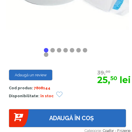
39,
00
Adaugă un review
25,
lei
50
Cod produs:
7808144
Disponibilitate:
în stoc
ADAUGĂ ÎN COȘ
Categorie:
Coafor - Frizerie