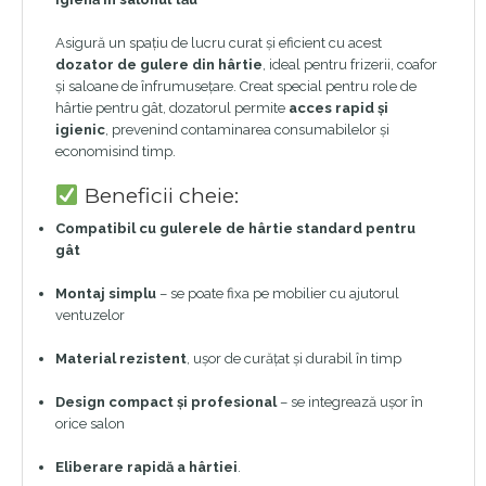
Asigură un spațiu de lucru curat și eficient cu acest
dozator de gulere din hârtie
, ideal pentru frizerii, coafor
și saloane de înfrumusețare. Creat special pentru role de
hârtie pentru gât, dozatorul permite
acces rapid și
igienic
, prevenind contaminarea consumabilelor și
economisind timp.
Beneficii cheie:
Compatibil cu gulerele de hârtie standard pentru
gât
Montaj simplu
– se poate fixa pe mobilier cu ajutorul
ventuzelor
Material rezistent
, ușor de curățat și durabil în timp
Design compact și profesional
– se integrează ușor în
orice salon
Eliberare rapidă a hârtiei
.