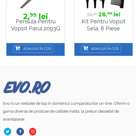
28,
lei
99
2,
lei
39,
99
00
Pensula Pentru
Kit Pentru Vopsit
Vopsit Parul 2093G
Sela, 8 Piese
ADAUGĂ ÎN COȘ
ADAUGĂ ÎN COȘ
Evo.ro un website de top in domeniul cumparaturilor on-line. Oferim o
gama diversa de produse de calitate inalta, la preturi deosebit de
avantajoase.