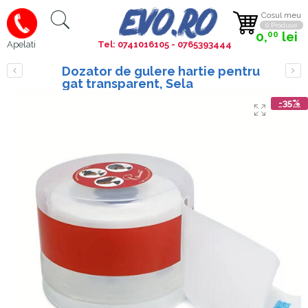
Cosul meu
0 Produse
0,
lei
00
Tel: 0741016105 - 0765393444
Apelati
Dozator de gulere hartie pentru
gat transparent, Sela
-35%