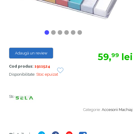
Adaugă un review
59,
lei
99
Cod produs:
1911524
Disponibilitate:
Stoc epuizat
Stoc epuizat
Categorie:
Accesorii Machiaj