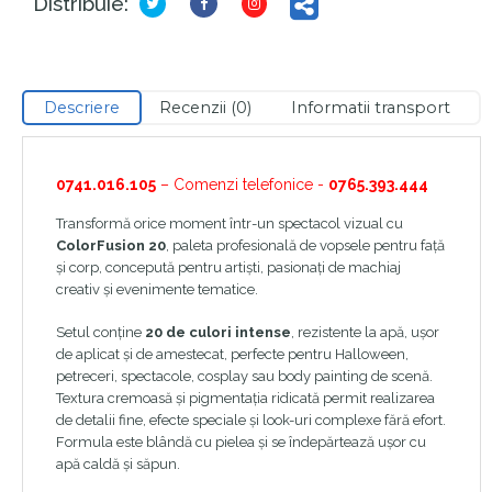
Distribuie:
Descriere
Recenzii (0)
Informatii transport
0741.016.105
– Comenzi telefonice -
0765.393.444
Transformă orice moment într-un spectacol vizual cu
ColorFusion 20
, paleta profesională de vopsele pentru față
și corp, concepută pentru artiști, pasionați de machiaj
creativ și evenimente tematice.
Setul conține
20 de culori intense
, rezistente la apă, ușor
de aplicat și de amestecat, perfecte pentru Halloween,
petreceri, spectacole, cosplay sau body painting de scenă.
Textura cremoasă și pigmentația ridicată permit realizarea
de detalii fine, efecte speciale și look-uri complexe fără efort.
Formula este blândă cu pielea și se îndepărtează ușor cu
apă caldă și săpun.