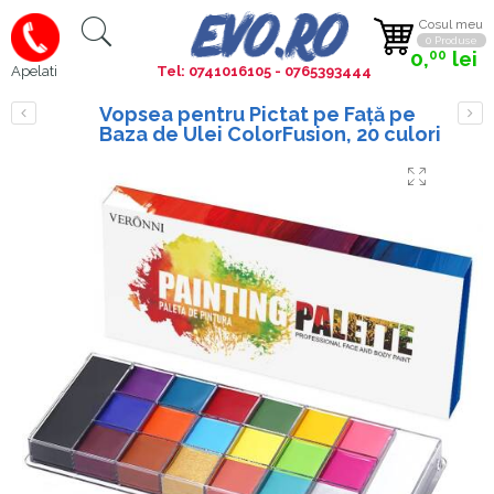
Cosul meu
0 Produse
0,
lei
00
Tel: 0741016105 - 0765393444
Apelati
Vopsea pentru Pictat pe Față pe
Baza de Ulei ColorFusion, 20 culori