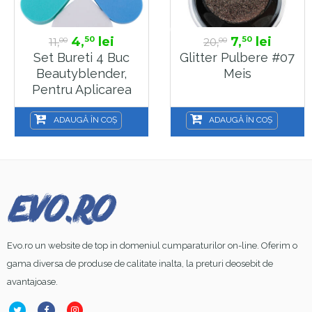
4,
lei
7,
lei
50
50
11,
20,
00
00
Set Bureti 4 Buc
Glitter Pulbere #07
Beautyblender,
Meis
Pentru Aplicarea
Fondului De Ten, In
Forma De Inima,
ADAUGĂ ÎN COȘ
ADAUGĂ ÎN COȘ
BM4I
Evo.ro un website de top in domeniul cumparaturilor on-line. Oferim o
gama diversa de produse de calitate inalta, la preturi deosebit de
avantajoase.