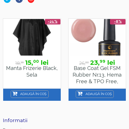
-21%
-8%
15,
lei
23,
lei
00
99
18,
26,
99
00
Manta Frizerie Black,
Base Coat Gel FSM
Sela
Rubber Nr.13, Hema
Free & TPO Free,
15ml
ADAUGĂ ÎN COȘ
ADAUGĂ ÎN COȘ
Informatii