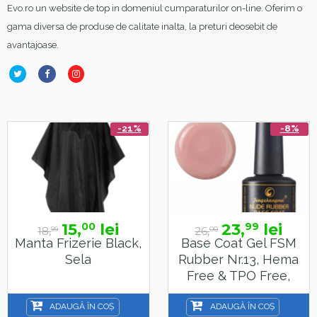
Evo.ro un website de top in domeniul cumparaturilor on-line. Oferim o
gama diversa de produse de calitate inalta, la preturi deosebit de
avantajoase.
-21%
-8%
15,
lei
23,
lei
00
99
18,
26,
99
00
Manta Frizerie Black,
Base Coat Gel FSM
Sela
Rubber Nr.13, Hema
Free & TPO Free,
15ml
ADAUGĂ ÎN COȘ
ADAUGĂ ÎN COȘ