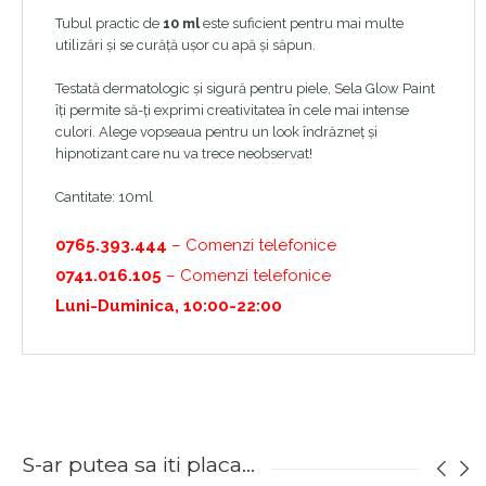
Tubul practic de
10 ml
este suficient pentru mai multe
utilizări și se curăță ușor cu apă și săpun.
Testată dermatologic și sigură pentru piele, Sela Glow Paint
îți permite să-ți exprimi creativitatea în cele mai intense
culori. Alege vopseaua pentru un look îndrăzneț și
hipnotizant care nu va trece neobservat!
Cantitate: 10ml
0765.393.444
– Comenzi telefonice
0741.016.105
– Comenzi telefonice
Luni-Duminica, 10:00-22:00
S-ar putea sa iti placa...