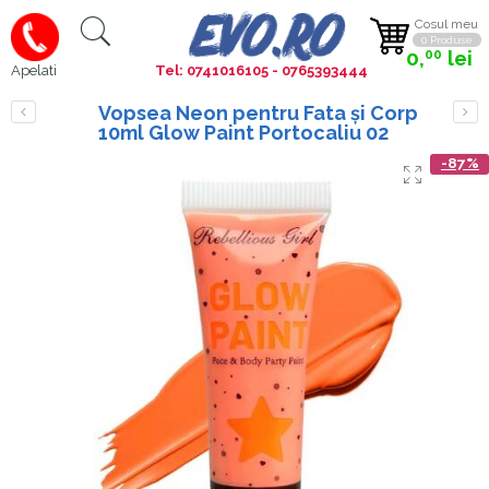
Cosul meu
0 Produse
0,
lei
00
Tel: 0741016105 - 0765393444
Apelati
Vopsea Neon pentru Fata și Corp
10ml Glow Paint Portocaliu 02
-87%