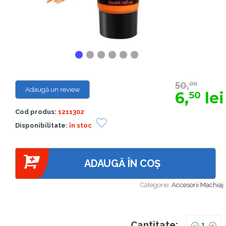
50,
00
Adaugă un review
6,
lei
50
Cod produs:
1211302
Disponibilitate:
în stoc
ADAUGĂ ÎN COȘ
Categorie:
Accesorii Machiaj
Cantitate: