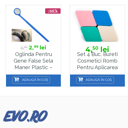
-50%
2,
lei
99
6,
4,
lei
50
00
Oglinda Pentru
Set 4 Buc, Bureti
Gene False Sela
Cosmetici Romb
Maner Plastic –
Pentru Aplicarea
OGF-01
Pudrei Si A
Iluminatorului MU8
ADAUGĂ ÎN COȘ
ADAUGĂ ÎN COȘ