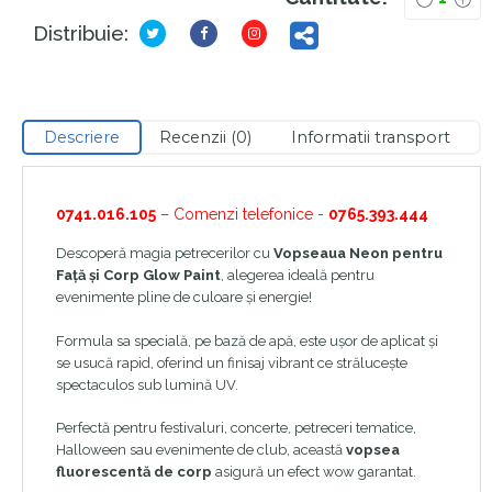
Distribuie:
Descriere
Recenzii (0)
Informatii transport
0741.016.105
– Comenzi telefonice -
0765.393.444
Descoperă magia petrecerilor cu
Vopseaua Neon pentru
Față și Corp Glow Paint
, alegerea ideală pentru
evenimente pline de culoare și energie!
Formula sa specială, pe bază de apă, este ușor de aplicat și
se usucă rapid, oferind un finisaj vibrant ce strălucește
spectaculos sub lumină UV.
Perfectă pentru festivaluri, concerte, petreceri tematice,
Halloween sau evenimente de club, această
vopsea
fluorescentă de corp
asigură un efect wow garantat.