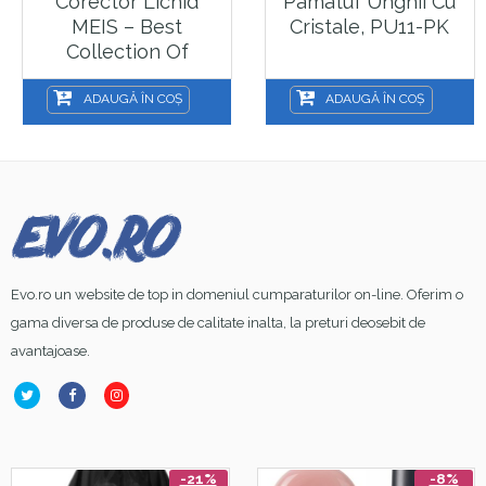
Corector Lichid
Pamatuf Unghii Cu
MEIS – Best
Cristale, PU11-PK
Collection Of
Concealer – 08
ADAUGĂ ÎN COȘ
ADAUGĂ ÎN COȘ
Evo.ro un website de top in domeniul cumparaturilor on-line. Oferim o
gama diversa de produse de calitate inalta, la preturi deosebit de
avantajoase.
-21%
-8%