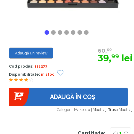
60,
00
Adaugă un review
39,
lei
99
Cod produs:
111273
Disponibilitate:
în stoc
5.00
din 5
ADAUGĂ ÎN COȘ
Categorii:
Make-up | Machiaj
,
Truse Machiaj
Cantitate: