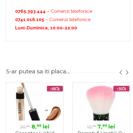
0765.393.444
– Comenzi telefonice
0741.016.105
– Comenzi telefonice
Luni-Duminica, 10:00-22:00
S-ar putea sa iti placa...
-55%
-33%
8,
lei
7,
lei
99
99
20,
12,
00
00