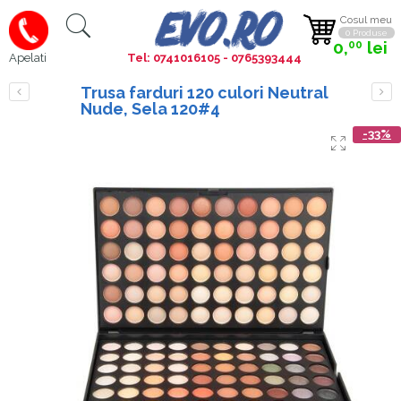
Cosul meu
0 Produse
0,
lei
00
Tel: 0741016105 - 0765393444
Apelati
Trusa farduri 120 culori Neutral
Nude, Sela 120#4
-33%