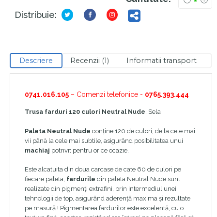
Distribuie:
Descriere
Recenzii (1)
Informatii transport
0741.016.105
– Comenzi telefonice -
0765.393.444
Trusa farduri 120 culori Neutral Nude
, Sela
Paleta Neutral Nude
conţine 120 de culori, de la cele mai
vii până la cele mai subtile, asigurând posibilitatea unui
machiaj
potrivit pentru orice ocazie.
Este alcatuita din doua carcase de cate 60 de culori pe
fiecare paleta,
fardurile
din paleta Neutral Nude sunt
realizate din pigmenţi extrafini, prin intermediul unei
tehnologii de top, asigurând aderenţă maxima şi rezultate
pe masură ! Pigmentarea fardurilor este excelentă, cu o