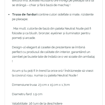
textura fină, acestea rezistând ore întregi pe pleoapă fără să
se strângă – chiar şi fără bază de machiaj !
Trusa de farduri
contine culori sidefate si mate, rizistente
pe pleoape;
. Mai mult, culorile de bază din paleta Neutral Nude pot fi
folosite şi ca blush, bronzer, eyeliner şi iluminator pentru
pomeţi şi arcade.
Design-ul elegant al casetei de prezentare se îmbină
perfect cu produsul de calitate din interior, garantând un
zambet pe buzele tale de îndată ce o vei scoate din ambalaj
!
Acum şi tu poţi fi în trend la orice oră ! Îndrăzneşte să visezi
la covorul roşu, numai cu paleta Neutral Nude !
Dimensiune trusa: 23 cm x 15 cm x 1.7cm
Diametru fard: 1.9 cm
Valabilitate: 36 luni de la deschidere