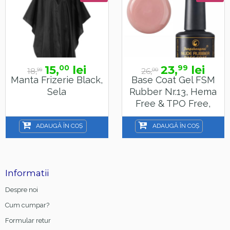
15,
lei
23,
lei
00
99
18,
26,
99
00
Manta Frizerie Black,
Base Coat Gel FSM
Sela
Rubber Nr.13, Hema
Free & TPO Free,
15ml
ADAUGĂ ÎN COȘ
ADAUGĂ ÎN COȘ
Informatii
Despre noi
Cum cumpar?
Formular retur