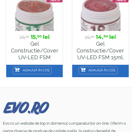
15,
lei
14,
lei
50
50
26,
26,
00
00
Gel
Gel
Constructie/Cover
Constructie/Cover
UV-LED FSM
UV-LED FSM 15ml,
HEMA&TPO FREE
Nr 18
15ml, Nr 17
ADAUGĂ ÎN COȘ
ADAUGĂ ÎN COȘ
Evo.ro un website de top in domeniul cumparaturilor on-line. Oferim o
gama diversa de produse de calitate inalta, la preturi deosebit de