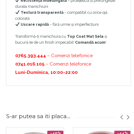
Rezistență îndelungată
– protejează și prelungește
durata manichiurii
Textură transparentă
– compatibil cu orice ojă
colorată
Uscare rapidă
– fără urme și imperfecțiuni
Transformă-ți manichiura cu
Top Coat Mat Sela
și
bucură-te de un finish impecabil!
Comandă acum
!
0765.393.444
– Comenzi telefonice
0741.016.105
– Comenzi telefonice
Luni-Duminica, 10:00-22:00
S-ar putea sa iti placa...
-40%
-44%