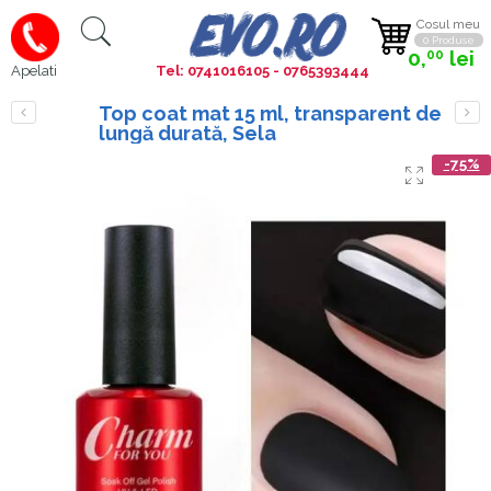
Cosul meu
0 Produse
0,
lei
00
Tel: 0741016105 - 0765393444
Apelati
Top coat mat 15 ml, transparent de
lungă durată, Sela
-75%