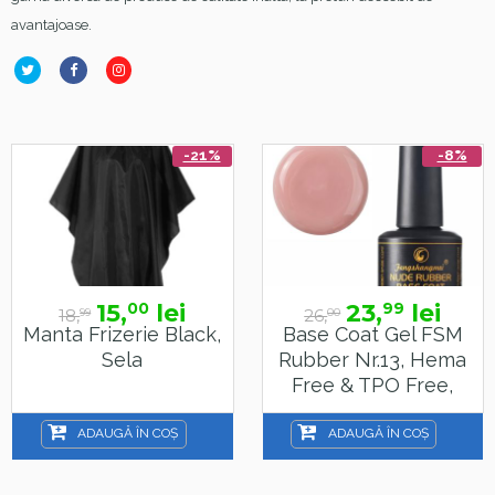
avantajoase.
-21%
-8%
15,
lei
23,
lei
00
99
18,
26,
99
00
Manta Frizerie Black,
Base Coat Gel FSM
Sela
Rubber Nr.13, Hema
Free & TPO Free,
15ml
ADAUGĂ ÎN COȘ
ADAUGĂ ÎN COȘ