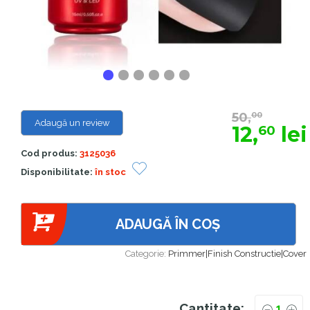
50,
00
Adaugă un review
12,
lei
60
Cod produs:
3125036
Disponibilitate:
în stoc
ADAUGĂ ÎN COȘ
Categorie:
Primmer|Finish Constructie|Cover
Cantitate: