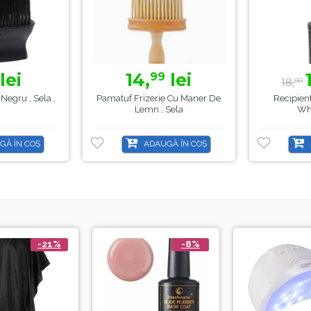
lei
14,
lei
99
18,
00
Negru , Sela ,
Pamatuf Frizerie Cu Maner De
Recipient
Lemn , Sela
Wh
GĂ ÎN COȘ
ADAUGĂ ÎN COȘ
-21%
-8%