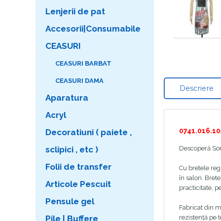
Lenjerii de pat
Accesorii|Consumabile
CEASURI
CEASURI BARBAT
CEASURI DAMA
Descriere
Aparatura
Acryl
0741.016.10
Decoratiuni ( paiete ,
sclipici , etc )
Descoperă Sort
Folii de transfer
Cu bretele regl
în salon. Brete
Articole Pescuit
practicitate, 
Pensule gel
Fabricat din ma
Pile | Buffere
rezistență pe 