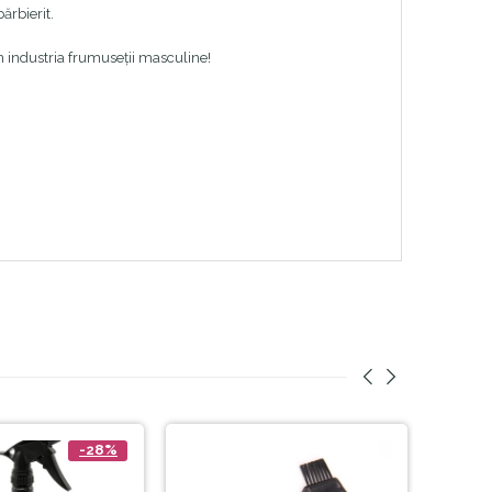
ărbierit.
în industria frumuseții masculine!
-28%