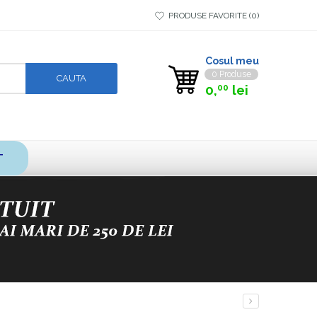
PRODUSE FAVORITE
0
Cosul meu
0 Produse
0,
lei
00
T