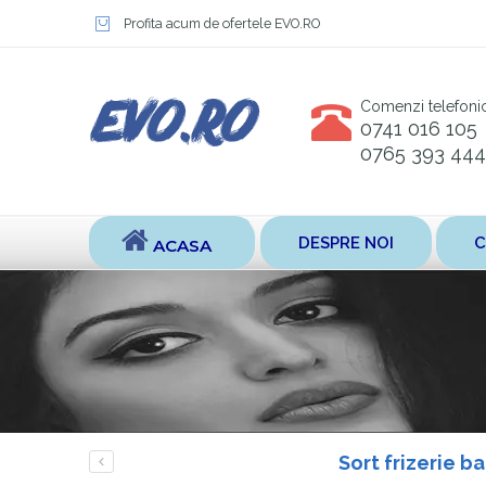
Profita acum de ofertele EVO.RO
Comenzi telefoni
0741 016 105
0765 393 444
DESPRE NOI
C
ACASA
Sort frizerie b