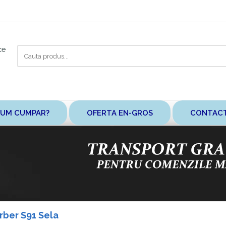
Cauta
ce
aici
UM CUMPAR?
OFERTA EN-GROS
CONTAC
arber S91 Sela