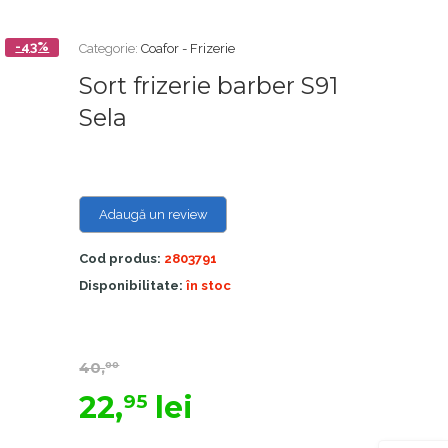
-43%
Categorie:
Coafor - Frizerie
Sort frizerie barber S91
Sela
Adaugă un review
Cod produs:
2803791
Disponibilitate:
în stoc
40,
00
22,
lei
95