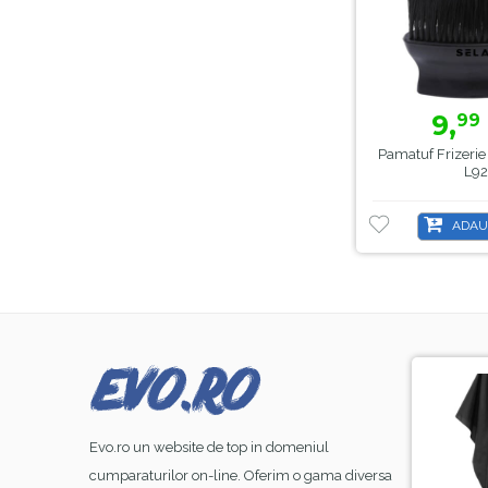
9,
99
Pamatuf Frizerie 
L92
ADAU
-8%
-44%
Evo.ro un website de top in domeniul
cumparaturilor on-line. Oferim o gama diversa