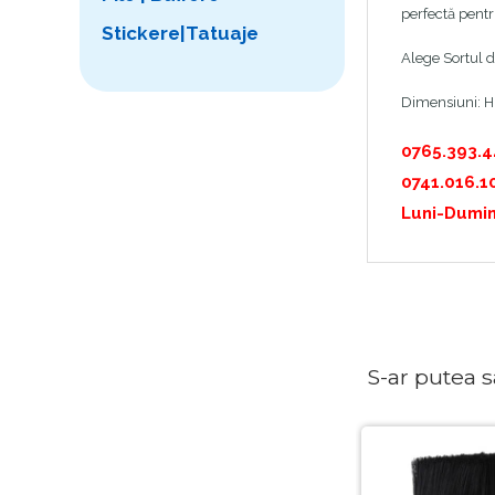
perfectă pentru
Stickere|Tatuaje
Alege Sortul d
Dimensiuni: 
0765.393.
0741.016.1
Luni-Dumin
S-ar putea sa 