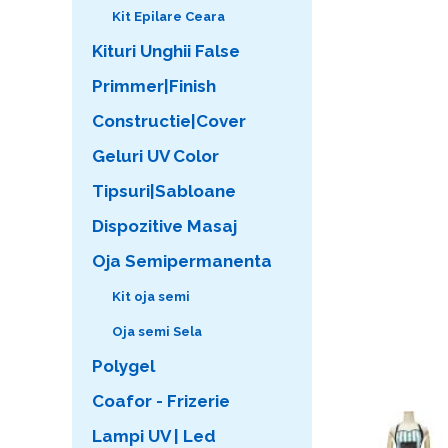
Kit Epilare Ceara
Kituri Unghii False
Primmer|Finish
Constructie|Cover
Geluri UV Color
Tipsuri|Sabloane
Dispozitive Masaj
Oja Semipermanenta
Kit oja semi
Oja semi Sela
Polygel
Coafor - Frizerie
Lampi UV | Led