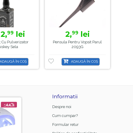
12,
lei
2,
lei
99
99
3
 Cu Pulverizator
Pensula Pentru Vopsit Parul
Bigu
iskey Sela
2093G
Părul
ADAUGĂ ÎN COȘ
ADAUGĂ ÎN COȘ
Informatii
-44%
-21%
-8
Despre noi
Cum cumpar?
Formular retur