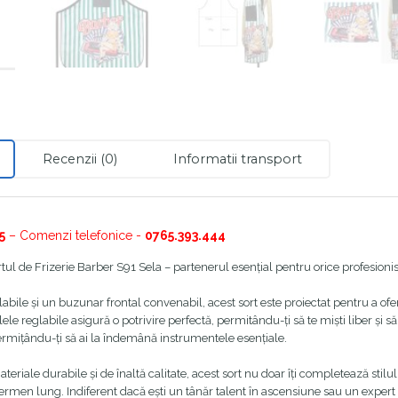
Recenzii (0)
Informatii transport
5
– Comenzi telefonice -
0765.393.444
ul de Frizerie Barber S91 Sela – partenerul esențial pentru orice profesionist
abile și un buzunar frontal convenabil, acest sort este proiectat pentru a ofer
lele reglabile asigură o potrivire perfectă, permitându-ți să te miști liber și
permițându-ți să ai la îndemână instrumentele esențiale.
teriale durabile și de înaltă calitate, acest sort nu doar îți completează stilul c
termen lung. Indiferent dacă ești un tânăr talent în ascensiune sau un expert