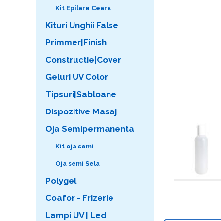
Kit Epilare Ceara
Kituri Unghii False
Primmer|Finish
Constructie|Cover
Geluri UV Color
Tipsuri|Sabloane
Dispozitive Masaj
Oja Semipermanenta
Kit oja semi
Oja semi Sela
Polygel
Coafor - Frizerie
Lampi UV | Led