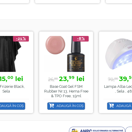
-21%
-8%
15,
lei
23,
lei
39,
00
99
5
26,
70,
00
00
Frizerie Black,
Base Coat Gel FSM
Lampa Alba Le
Sela
Rubber Nr.13, Hema Free
, Sela , 
& TPO Free, 15ml
DAUGĂ ÎN COȘ
ADAUGĂ ÎN COȘ
ADAUGĂ 