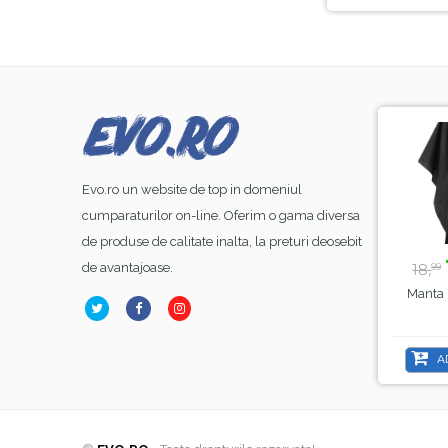
-8%
-44%
Evo.ro un website de top in domeniul
cumparaturilor on-line. Oferim o gama diversa
de produse de calitate inalta, la preturi deosebit
23,
lei
39,
lei
99
50
de avantajoase.
26,
70,
18,
00
00
99
Base Coat Gel FSM
Lampa Alba Led SunOne
Manta 
ubber Nr.13, Hema Free
, Sela , 48 W
& TPO Free, 15ml
ADAUGĂ ÎN COȘ
ADAUGĂ ÎN COȘ
A