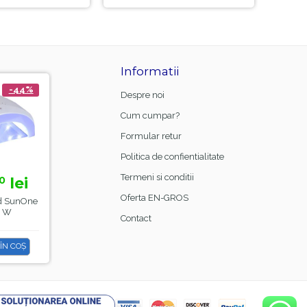
Informatii
-44%
-21%
Despre noi
Cum cumpar?
Formular retur
Politica de confientialitate
Termeni si conditii
lei
15,
lei
0
00
18,
99
Oferta EN-GROS
d SunOne
Manta Frizerie Black,
48 W
Sela
Contact
ÎN COȘ
ADAUGĂ ÎN COȘ