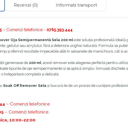
Recenzii (0)
Informatii transport
5
– Comenzi telefonice -
0765.393.444
mover Oja Semipermanentă Sela 200 ml
este soluția profesională ideală p
, gelului sau acrylului, fără a deteriora unghia naturală. Formula sa puterni
mp și oferind rezultate impecabile atât în saloanele de manichiură, cât și ac
tății generoase de
200 ml
, acest remover este alegerea perfectă pentru utiliza
oate tipurile de oje semipermanente și se aplică simplu: înmuiați dischete sau 
o îndepărtare completă și delicată.
ru
Soak Off Remover Sela
și bucură-te de un proces de curățare profesionis
444
– Comenzi telefonice
05
– Comenzi telefonice
ica, 10:00-22:00