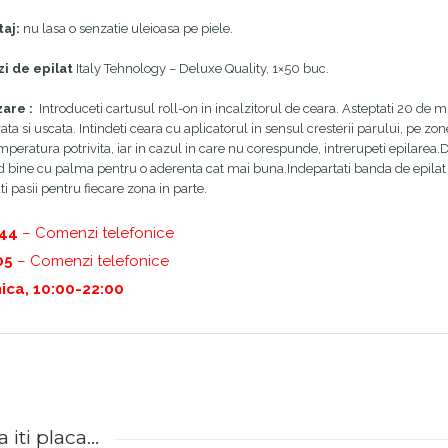
j:
nu lasa o senzatie uleioasa pe piele.
zi de epilat
Italy Tehnology – Deluxe Quality, 1×50 buc.
zare :
Introduceti cartusul roll-on in incalzitorul de ceara. Asteptati 20 de m
ata si uscata. Intindeti ceara cu aplicatorul in sensul cresterii parului, pe z
peratura potrivita, iar in cazul in care nu corespunde, intrerupeti epilarea.Du
d bine cu palma pentru o aderenta cat mai buna.Indepartati banda de epilat in
i pasii pentru fiecare zona in parte.
444
– Comenzi telefonice
05
– Comenzi telefonice
ica, 10:00-22:00
iti placa...