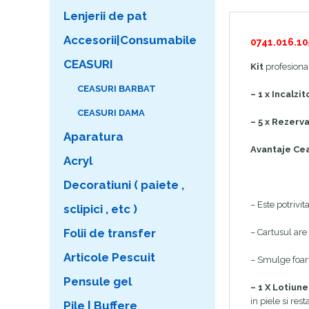
Lenjerii de pat
Accesorii|Consumabile
0741.016.10
CEASURI
Kit
profesiona
CEASURI BARBAT
– 1 x Incalzi
CEASURI DAMA
– 5 x Rezerv
Aparatura
Avantaje Ce
Acryl
Decoratiuni ( paiete ,
– Este potrivit
sclipici , etc )
Folii de transfer
– Cartusul are 
Articole Pescuit
– Smulge foarte
Pensule gel
– 1 X Lotiun
in piele si res
Pile | Buffere