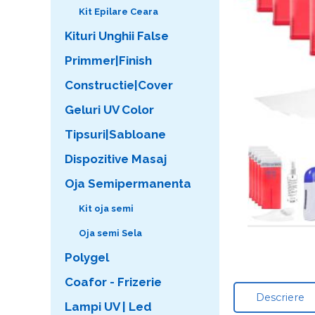
Kit Epilare Ceara
Kituri Unghii False
Primmer|Finish
Constructie|Cover
Geluri UV Color
Tipsuri|Sabloane
Dispozitive Masaj
Oja Semipermanenta
Kit oja semi
Oja semi Sela
Polygel
Coafor - Frizerie
Descriere
Lampi UV | Led