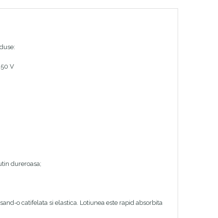
oduse:
250 V
putin dureroasa;
sand-o catifelata si elastica. Lotiunea este rapid absorbita