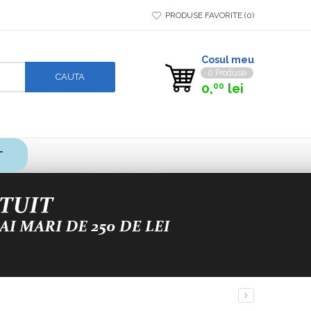
PRODUSE FAVORITE
0
Cosul meu
0 Produse
0,
lei
00
T