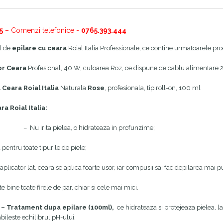
5
– Comenzi telefonice -
0765.393.444
l de
epilare cu ceara
Roial Italia Professionale, ce contine urmatoarele pr
tor Ceara
Profesional, 40 W, culoarea Roz, ce dispune de cablu alimentare 
a Ceara
Roial
Italia
Naturala
Rose
, profesionala, tip roll-on, 100 ml
ara
Roial Italia:
–
Nu irita pielea, o hidrateaza in profunzime;
a pentru toate tipurile de piele;
aplicator lat, ceara se aplica foarte usor, iar compusii sai fac depilarea mai 
 bine toate firele de par, chiar si cele mai mici.
e – Tratament dupa epilare (100ml),
ce hidrateaza si protejeaza pielea, la
tabileste echilibrul pH-ului.