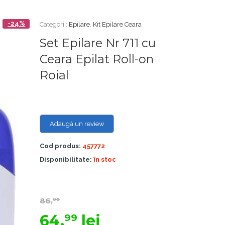
-24%
Categorii:
Epilare
,
Kit Epilare Ceara
Set Epilare Nr 711 cu
Ceara Epilat Roll-on
Roial
Adaugă un review
Cod produs:
457772
Disponibilitate:
în stoc
86,
00
64,
lei
99