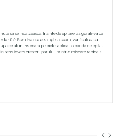
inute sa se incalzeasca. Inainte de epilare, asigurati-va ca
one de 16/18cm.Inainte de a aplica ceara, verificati daca
pa ce ati intins ceara pe piele, aplicati o banda de epilat
 sens invers cresterii parului, printr-o miscare rapida si