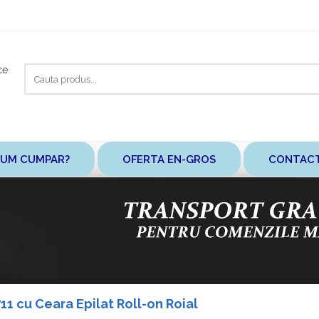
Cauta
ce
aici
UM CUMPAR?
OFERTA EN-GROS
CONTAC
711 cu Ceara Epilat Roll-on Roial