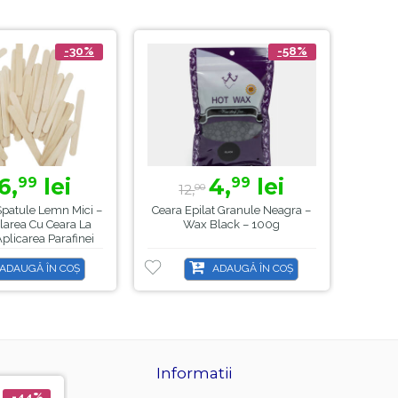
-30%
-58%
6,
lei
4,
lei
99
99
12,
53
00
Spatule Lemn Mici –
Ceara Epilat Granule Neagra –
Set
larea Cu Ceara La
Wax Black – 100g
Refol
Aplicarea Parafinei
WAX15
ADAUGĂ ÎN COȘ
ADAUGĂ ÎN COȘ
Informatii
-44%
-21%
-8%