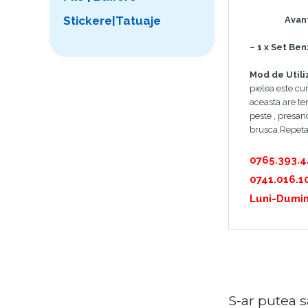
Stickere|Tatuaje
Avanta
– 1 x Set Ben
Mod de Utili
pielea este cur
aceasta are tem
peste , presan
brusca.Repetat
0765.393.
0741.016.1
Luni-Dumin
S-ar putea sa 