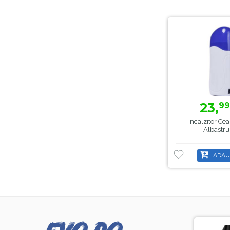
23,
99
Incalzitor Cea
Albastru
ADAU
-8%
-44%