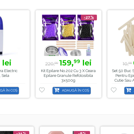
-27%
lei
159,
lei
99
220,
10,
00
00
ra Electric
Kit Epilare No.202 Cu 3 X Ceara
Set 50 Buc 
, Sela
Epilare Granule Refolosibila
Pentru Epi
3x500g
Cutie Sau 
GĂ ÎN COȘ
ADAUGĂ ÎN COȘ
-21%
-8%