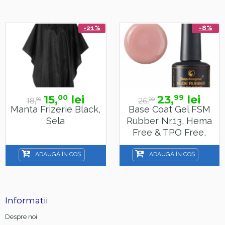
-21%
-8%
15,
lei
23,
lei
00
99
18,
26,
99
00
Manta Frizerie Black,
Base Coat Gel FSM
Sela
Rubber Nr.13, Hema
Free & TPO Free,
15ml
ADAUGĂ ÎN COȘ
ADAUGĂ ÎN COȘ
Informatii
Despre noi