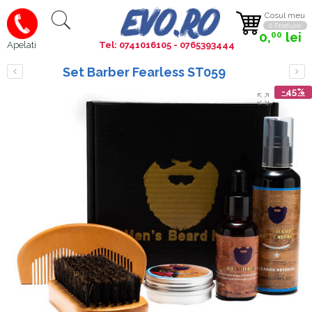
Cosul meu
0 Produse
0,
lei
00
Tel: 0741016105 - 0765393444
Apelati
Set Barber Fearless ST059
-45%