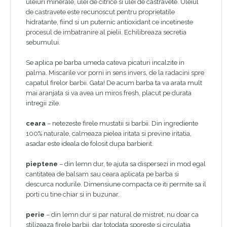
uleiuri minerale, ulei de citrice si ulei de castravete. Uleiul
de castravete este recunoscut pentru proprietatile
hidratante, fiind si un puternic antioxidant ce incetineste
procesul de imbatranire al pielii. Echilibreaza secretia
sebumului.
Se aplica pe barba umeda cateva picaturi incalzite in
palma. Miscarile vor porni in sens invers, de la radacini spre
capatul firelor barbii. Gata! De acum barba ta va arata mult
mai aranjata si va avea un miros fresh, placut pe durata
intregii zile.
ceara
– netezeste firele mustatii si barbii. Din ingrediente
100% naturale, calmeaza pielea iritata si previne iritatia,
asadar este ideala de folosit dupa barbierit.
pieptene
– din lemn dur, te ajuta sa dispersezi in mod egal
cantitatea de balsam sau ceara aplicata pe barba si
descurca nodurile. Dimensiune compacta ce iti permite sa il
porti cu tine chiar si in buzunar.
perie
– din lemn dur si par natural de mistret, nu doar ca
stilizeaza firele barbii, dar totodata sporeste si circulatia