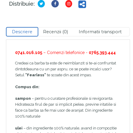
Distribuie:
Descriere
Recenzii (0)
Informatii transport
0741.016.105
– Comenzi telefonice -
0765.393.444
Credeai ca barba ta este de neimblanzit si te-ai confruntat
dintotdeauna cu un par aspru, ce se poate incalci usor?
Setul
”Fearless”
te scoate din acest impas.
Compus din:
sampon
– pentru o curatare profesionale si revigoranta.
Hidrateaza firul de par si implicit pielea, previne iritatiile si
face ca barba sa fie mai usor de aranjat. Din ingrediente
100% naturale
ulei
– din ingrediente 100% naturale, avand in compozitie