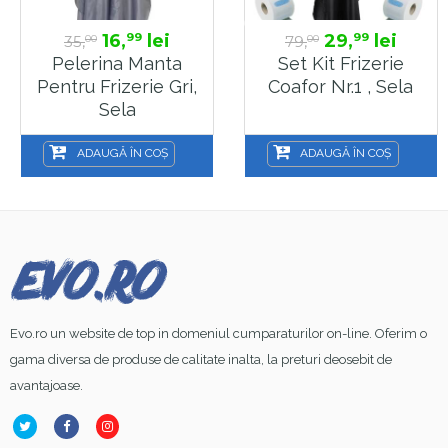
16,
lei
29,
lei
99
99
35,
79,
00
00
Pelerina Manta
Set Kit Frizerie
Pentru Frizerie Gri,
Coafor Nr.1 , Sela
Sela
ADAUGĂ ÎN COȘ
ADAUGĂ ÎN COȘ
Evo.ro un website de top in domeniul cumparaturilor on-line. Oferim o
gama diversa de produse de calitate inalta, la preturi deosebit de
avantajoase.