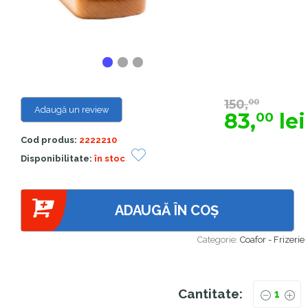
150,
00
Adaugă un review
83,
lei
00
Cod produs:
2222210
Disponibilitate:
în stoc
ADAUGĂ ÎN COȘ
Categorie:
Coafor - Frizerie
Cantitate: