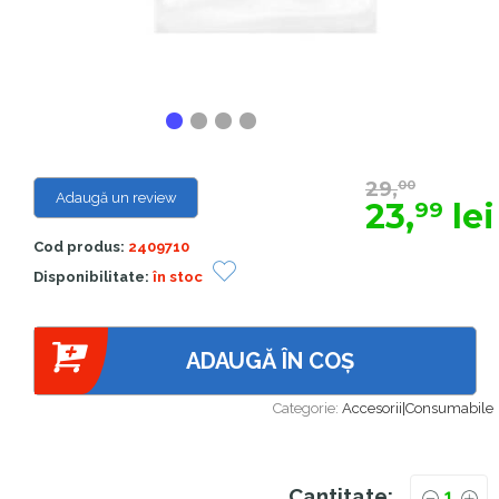
29,
00
Adaugă un review
23,
lei
99
Cod produs:
2409710
Disponibilitate:
în stoc
ADAUGĂ ÎN COȘ
Categorie:
Accesorii|Consumabile
Cantitate: