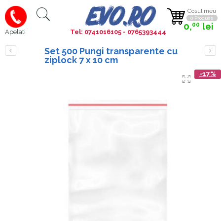
Cosul meu
0 Produse
0,
lei
00
Tel: 0741016105 - 0765393444
Apelati
Set 500 Pungi transparente cu
ziplock 7 x 10 cm
-17%