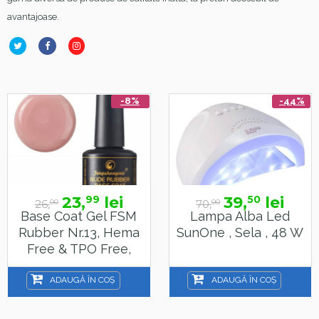
avantajoase.
-8%
-44%
23,
lei
39,
lei
99
50
26,
70,
00
00
Base Coat Gel FSM
Lampa Alba Led
Rubber Nr.13, Hema
SunOne , Sela , 48 W
Free & TPO Free,
15ml
ADAUGĂ ÎN COȘ
ADAUGĂ ÎN COȘ