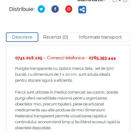
Distribuie:
Descriere
Recenzii (0)
Informatii transport
0741.016.105
– Comenzi telefonice -
0765.393.444
Pungile transparente cu ziplock marca Sela, set de 500
bucăți, cu dimensiuni de 7 x 10 cm, sunt soluția ideală
pentru stocare sigură și eficientă.
Fie că sunt utilizate în mediul comercial sau casnic, aceste
pungi oferă versatilitate maximă pentru organizarea
obiectelor mici, precum bijuterii, piese de artizanat,
medicamente sau alte produse de mici dimensiuni.
Materialul transparent permite vizualizarea rapidă a
conținutului, economisind timp și facilitând accesul rapid la
obiectele depozitate.