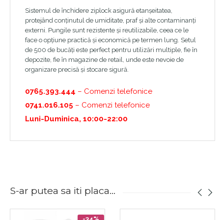
Sistemul de închidere ziplock asigură etanșeitatea,
protejând conținutul de umiditate, praf și alte contaminanți
externi. Pungile sunt rezistente și reutilizabile, ceea ce le
face o opțiune practică și economică pe termen lung. Setul
de 500 de bucăți este perfect pentru utilizări multiple, fie în
depozite, fie în magazine de retail, unde este nevoie de
organizare precisă și stocare sigură.
0765.393.444
– Comenzi telefonice
0741.016.105
– Comenzi telefonice
Luni-Duminica, 10:00-22:00
S-ar putea sa iti placa...
-34%