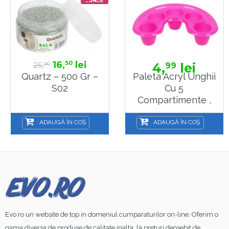
16,
lei
50
25,
4,
lei
99
00
Quartz – 500 Gr –
Paleta Acryl Unghii
S02
Cu 5
Compartimente ,
Sela , P113B
ADAUGĂ ÎN COȘ
ADAUGĂ ÎN COȘ
Evo.ro un website de top in domeniul cumparaturilor on-line. Oferim o
gama diversa de produse de calitate inalta, la preturi deosebit de