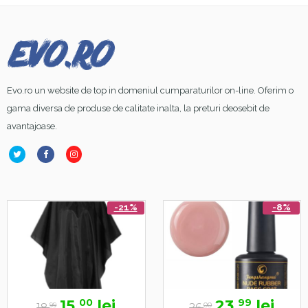
Evo.ro un website de top in domeniul cumparaturilor on-line. Oferim o
gama diversa de produse de calitate inalta, la preturi deosebit de
avantajoase.
-21%
-8%
15,
lei
23,
lei
00
99
18,
26,
99
00