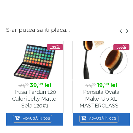
S-ar putea sa iti placa...
-33%
-55%
39,
lei
19,
lei
99
99
60,
44,
00
00
Trusa Farduri 120
Pensula Ovala
Culori Jelly Matte,
Make-Up XL
Sela 120#1
MASTERCLASS –
LR312
ADAUGĂ ÎN COȘ
ADAUGĂ ÎN COȘ