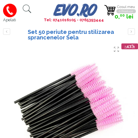
Cosul meu
0 Produse
0,
lei
00
Tel: 0741016105 - 0765393444
Apelati
Set 50 periute pentru stilizarea
sprancenelor Sela
-43%