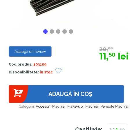
20,
00
Adaugă un review
11,
lei
50
Cod produs:
103109
Disponibilitate:
în stoc
ADAUGĂ ÎN COȘ
Categorii:
Accesorii Machiaj
,
Make-up | Machiaj
,
Pensule Machiaj
Cantitate: