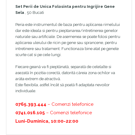
Set Perii de Unica Folosinta pentru Ingrijire Gene
Sela
, 50 Bucati
Peria este instrumentul de baza pentru aplicarea rimelului
dar este ideala si pentru pieptanarea/intretinerea genelor
naturale sau artificiale. De asemenea se poate folosi pentru
aplicarea uleiului de ricin pe gene sau sprancene, pentru
intretinere sau tratament. Functionaza bine atat pe genele
scurte cat si pe cele lungi.
Fiecare geană va fi pieptănată, separată de celelalte si
asezată în pozitia corectă, datorită căreia zona ochilor va
arăta extrem de atractivă.
Este flexibila, astfel încât să poată fi adaptata nevoilor
individuale.
0765.393.444
– Comenzi telefonice
0741.016.105
– Comenzi telefonice
Luni-Duminica, 10:00-22:00