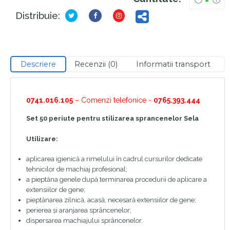
Distribuie:
Descriere
Recenzii (0)
Informatii transport
0741.016.105
– Comenzi telefonice -
0765.393.444
Set 50 periute pentru stilizarea sprancenelor Sela
Utilizare:
aplicarea igienică a rimelului în cadrul cursurilor dedicate
tehnicilor de machiaj profesional;
a pieptăna genele după terminarea procedurii de aplicare a
extensiilor de gene;
pieptănarea zilnică, acasă, necesară extensiilor de gene;
perierea și aranjarea sprâncenelor;
dispersarea machiajului sprâncenelor.