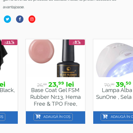
avantajoase.
-8%
-44%
23,
lei
39,
lei
99
50
26,
70,
00
00
Base Coat Gel FSM
Lampa Alba Led
Rubber Nr.13, Hema
SunOne , Sela , 48 W
Free & TPO Free,
15ml
ADAUGĂ ÎN COȘ
ADAUGĂ ÎN COȘ