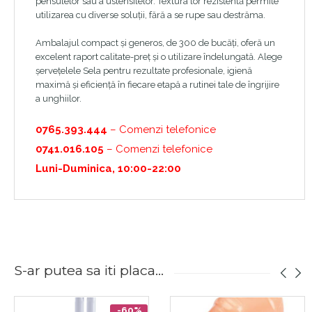
pensulelor sau a ustensilelor. Textura lor rezistentă permite
utilizarea cu diverse soluții, fără a se rupe sau destrăma.
Ambalajul compact și generos, de 300 de bucăți, oferă un
excelent raport calitate-preț și o utilizare îndelungată. Alege
șervețelele Sela pentru rezultate profesionale, igienă
maximă și eficiență în fiecare etapă a rutinei tale de îngrijire
a unghiilor.
0765.393.444
– Comenzi telefonice
0741.016.105
– Comenzi telefonice
Luni-Duminica, 10:00-22:00
S-ar putea sa iti placa...
-60%