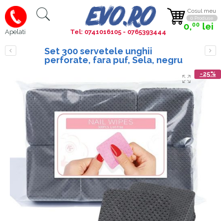
Cosul meu
0 Produse
0,
lei
00
Tel: 0741016105 - 0765393444
Apelati
Set 300 servetele unghii
perforate, fara puf, Sela, negru
-25%