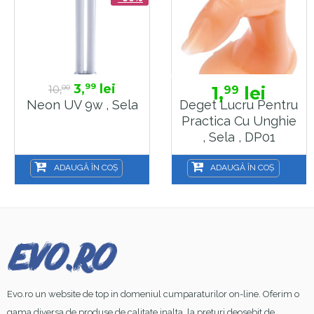
3,
lei
99
10,
1,
lei
99
00
Neon UV 9w , Sela
Deget Lucru Pentru
Practica Cu Unghie
, Sela , DP01
ADAUGĂ ÎN COȘ
ADAUGĂ ÎN COȘ
Evo.ro un website de top in domeniul cumparaturilor on-line. Oferim o
gama diversa de produse de calitate inalta, la preturi deosebit de