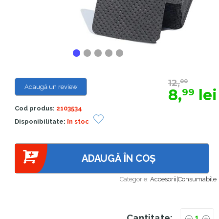
12,
00
Adaugă un review
8,
lei
99
Cod produs:
2103534
Disponibilitate:
în stoc
ADAUGĂ ÎN COȘ
Categorie:
Accesorii|Consumabile
Cantitate: