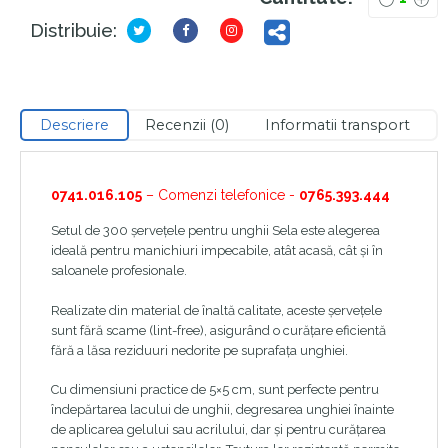
Distribuie:
Descriere
Recenzii (0)
Informatii transport
0741.016.105
– Comenzi telefonice -
0765.393.444
Setul de 300 șervețele pentru unghii Sela este alegerea
ideală pentru manichiuri impecabile, atât acasă, cât și în
saloanele profesionale.
Realizate din material de înaltă calitate, aceste șervețele
sunt fără scame (lint-free), asigurând o curățare eficientă
fără a lăsa reziduuri nedorite pe suprafața unghiei.
Cu dimensiuni practice de 5×5 cm, sunt perfecte pentru
îndepărtarea lacului de unghii, degresarea unghiei înainte
de aplicarea gelului sau acrilului, dar și pentru curățarea