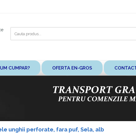
Cauta
ce
aici
UM CUMPAR?
OFERTA EN-GROS
CONTAC
le unghii perforate, fara puf, Sela, alb