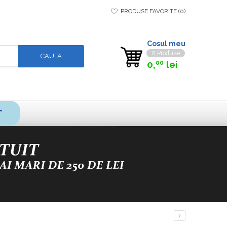
PRODUSE FAVORITE
0
Cosul meu
0 Produse
0,
lei
00
T