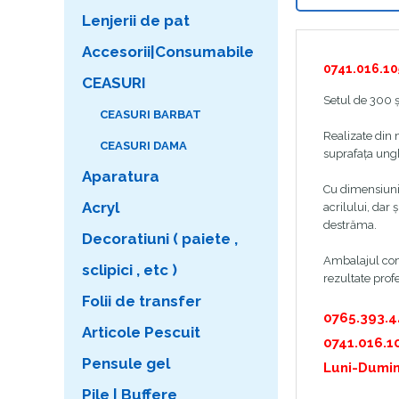
Lenjerii de pat
Accesorii|Consumabile
0741.016.10
CEASURI
Setul de 300 ș
CEASURI BARBAT
Realizate din m
CEASURI DAMA
suprafața ungh
Aparatura
Cu dimensiuni 
Acryl
acrilului, dar 
destrăma.
Decoratiuni ( paiete ,
Ambalajul comp
sclipici , etc )
rezultate profe
Folii de transfer
0765.393.
Articole Pescuit
0741.016.1
Pensule gel
Luni-Dumin
Pile | Buffere