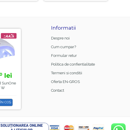
Informatii
-44%
-21%
Despre noi
Cum cumpar?
Formular retur
Politica de confientialitate
Termeni si conditii
lei
15,
lei
0
00
18,
99
Oferta EN-GROS
d SunOne
Manta Frizerie Black,
48 W
Sela
Contact
ÎN COȘ
ADAUGĂ ÎN COȘ