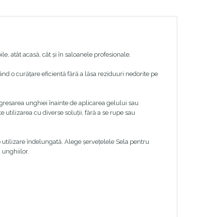
, atât acasă, cât și în saloanele profesionale.
rând o curățare eficientă fără a lăsa reziduuri nedorite pe
gresarea unghiei înainte de aplicarea gelului sau
e utilizarea cu diverse soluții, fără a se rupe sau
 utilizare îndelungată. Alege șervețelele Sela pentru
 unghiilor.