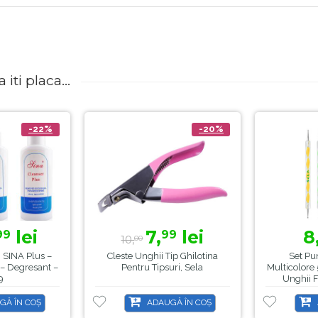
iti placa...
-22%
-20%
lei
7,
lei
8
99
99
10,
00
 SINA Plus –
Cleste Unghii Tip Ghilotina
Set Pu
 – Degresant –
Pentru Tipsuri, Sela
Multicolore
9
Unghii F
GĂ ÎN COȘ
ADAUGĂ ÎN COȘ