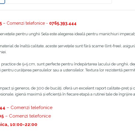
5
– Comenzi telefonice -
0765.393.444
ervețele pentru unghii Sela este alegerea ideală pentru manichiuri impecabile
aterial de înaltă calitate, aceste șervețele sunt fără scame (lint-free), asigu
iei.
practice de 5×5 cm, sunt perfecte pentru îndepărtarea lacului de unghii, de
și pentru curățarea pensulelor sau a ustensilelor. Textura lor rezistentă permit
act și generos, de 300 de bucăți, oferă un excelent raport calitate-preț și o
sionale, igienă maximă și eficiență în fiecare etapă a rutinei tale de îngrijire a
444
– Comenzi telefonice
05
– Comenzi telefonice
ica, 10:00-22:00