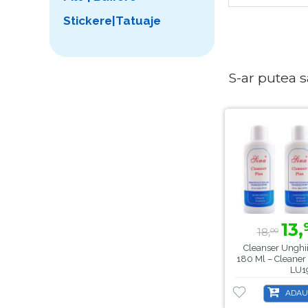
Stickere|Tatuaje
S-ar putea sa 
13,
18,
00
Cleanser Unghii
180 Ml – Cleaner
LU1
ADAU