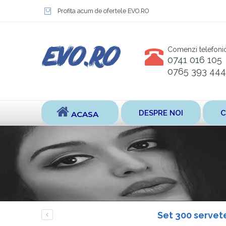
Profita acum de ofertele EVO.RO
Comenzi telefoni
0741 016 105
0765 393 444
DESPRE NOI
C
ACASA
Set 300 servete