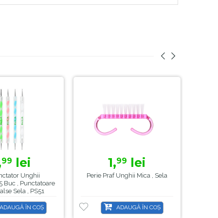
,
lei
1,
lei
99
99
nctator Unghii
Perie Praf Unghii Mica , Sela
Set St
 5 Buc , Punctatoare
alse Sela , PS51
ADAUGĂ ÎN COȘ
ADAUGĂ ÎN COȘ