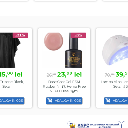
-21%
-8%
15,
lei
23,
lei
39,
00
99
5
26,
70,
00
00
Frizerie Black,
Base Coat Gel FSM
Lampa Alba Le
Sela
Rubber Nr.13, Hema Free
, Sela , 
& TPO Free, 15ml
DAUGĂ ÎN COȘ
ADAUGĂ ÎN COȘ
ADAUGĂ 