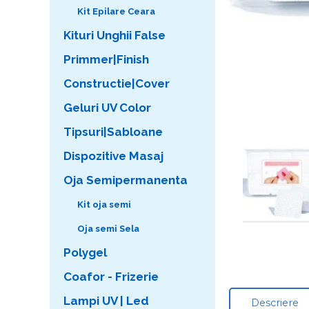
Kit Epilare Ceara
Kituri Unghii False
Primmer|Finish
Constructie|Cover
Geluri UV Color
Tipsuri|Sabloane
Dispozitive Masaj
Oja Semipermanenta
Kit oja semi
Oja semi Sela
Polygel
Coafor - Frizerie
Lampi UV | Led
Descriere