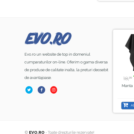
-8%
-44%
Evo.ro un website de top in domeniul
cumparaturilor on-line. Oferim o gama diversa
de produse de calitate inalta, la preturi deosebit
23,
lei
39,
lei
99
50
de avantajoase.
26,
70,
18,
00
00
99
Base Coat Gel FSM
Lampa Alba Led SunOne
Manta 
ubber Nr.13, Hema Free
, Sela , 48 W
& TPO Free, 15ml
ADAUGĂ ÎN COȘ
ADAUGĂ ÎN COȘ
A
©
EVO.RO
- Toate drepturile rezervate!