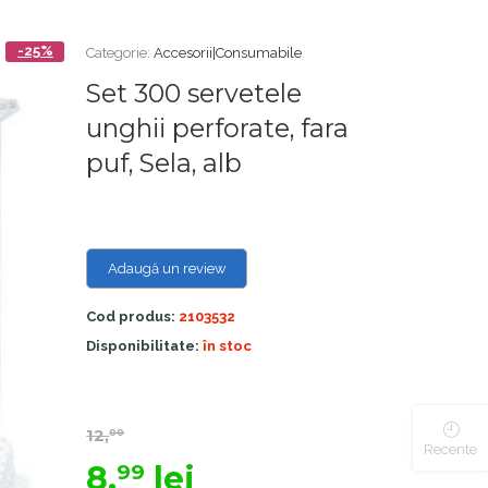
-25%
Categorie:
Accesorii|Consumabile
Set 300 servetele
unghii perforate, fara
puf, Sela, alb
Adaugă un review
Cod produs:
2103532
Disponibilitate:
în stoc
12,
00
Recente
8,
lei
99