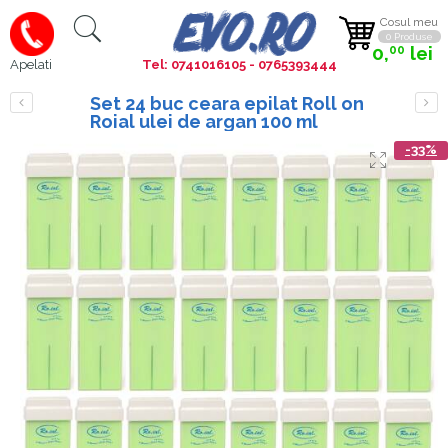
Cosul meu
0 Produse
0,
lei
00
Tel: 0741016105 - 0765393444
Apelati
Set 24 buc ceara epilat Roll on
Roial ulei de argan 100 ml
-33%