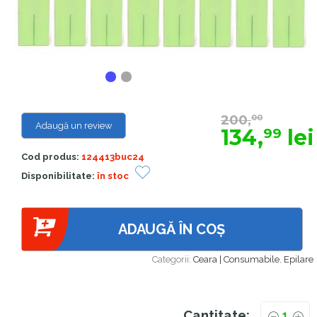
200,
00
Adaugă un review
134,
lei
99
Cod produs:
124413buc24
Disponibilitate:
în stoc
ADAUGĂ ÎN COȘ
Categorii:
Ceara | Consumabile
,
Epilare
Cantitate: