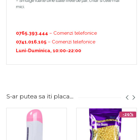
– Smulge foarte bine toate firele de par, chiar si cele mai
mici.
0765.393.444
– Comenzi telefonice
0741.016.105
– Comenzi telefonice
Luni-Duminica, 10:00-22:00
S-ar putea sa iti placa...
-29%