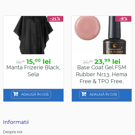
-21%
-8%
15,
lei
23,
lei
00
99
18,
26,
99
00
Manta Frizerie Black,
Base Coat Gel FSM
Sela
Rubber Nr.13, Hema
Free & TPO Free,
15ml
ADAUGĂ ÎN COȘ
ADAUGĂ ÎN COȘ
Informatii
Despre noi