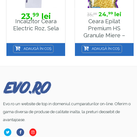
24,
lei
99
23,
lei
35,
99
00
Incalzitor Ceara
Ceara Epilat
Electric Roz, Sela
Premium HS
Granule Miere –
Wax Honey – 500g
ADAUGĂ ÎN COȘ
ADAUGĂ ÎN COȘ
Evo.ro un website de top in domeniul cumparaturilor on-line. Oferim o
gama diversa de produse de calitate inalta, la preturi deosebit de
avantajoase.