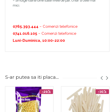
– Smulge foarte bine toate firele de par, chiar si cele mai
mici.
0765.393.444
– Comenzi telefonice
0741.016.105
– Comenzi telefonice
Luni-Duminica, 10:00-22:00
S-ar putea sa iti placa...
-29%
-30%