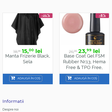
-21%
-8%
15,
lei
23,
lei
00
99
18,
26,
99
00
Manta Frizerie Black,
Base Coat Gel FSM
Sela
Rubber Nr.13, Hema
Free & TPO Free,
15ml
ADAUGĂ ÎN COȘ
ADAUGĂ ÎN COȘ
Informatii
Despre noi