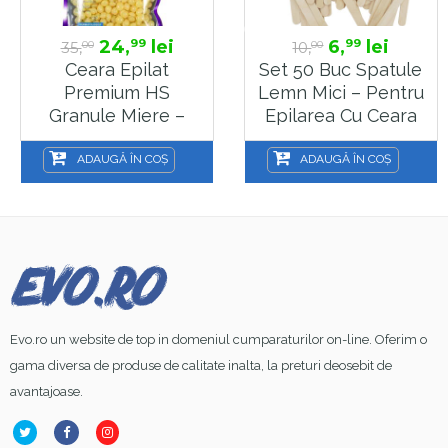
24,
lei
6,
lei
99
99
35,
10,
00
00
Ceara Epilat
Set 50 Buc Spatule
Premium HS
Lemn Mici – Pentru
Granule Miere –
Epilarea Cu Ceara
Wax Honey – 500g
La Cutie Sau
Aplicarea Parafinei
ADAUGĂ ÎN COȘ
ADAUGĂ ÎN COȘ
WAX15
Evo.ro un website de top in domeniul cumparaturilor on-line. Oferim o
gama diversa de produse de calitate inalta, la preturi deosebit de
avantajoase.