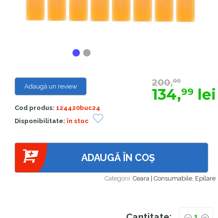
200,
00
Adaugă un review
134,
lei
99
Cod produs:
124420buc24
Disponibilitate:
în stoc
ADAUGĂ ÎN COȘ
Categorii:
Ceara | Consumabile
,
Epilare
Cantitate: