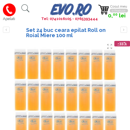
Cosul meu
0 Produse
0,
lei
00
Tel: 0741016105 - 0765393444
Apelati
Set 24 buc ceara epilat Roll on
Roial Miere 100 ml
-33%