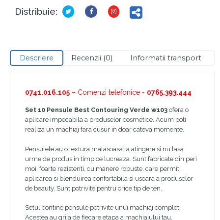
Distribuie:
Descriere
Recenzii (0)
Informatii transport
0741.016.105
– Comenzi telefonice -
0765.393.444
Set 10 Pensule Best Contouring Verde w103
ofera o
aplicare impecabila a produselor cosmetice. Acum poti
realiza un machiaj fara cusur in doar cateva momente.
Pensulele au o textura matasoasa la atingere si nu lasa
urme de produs in timp ce lucreaza. Sunt fabricate din peri
moi, foarte rezistenti, cu manere robuste, care permit
aplicarea si blenduirea confortabila si usoara a produselor
de beauty. Sunt potrivite pentru orice tip de ten.
Setul contine pensule potrivite unui machiaj complet.
Acestea au grija de fiecare etapa a machiajului tau.