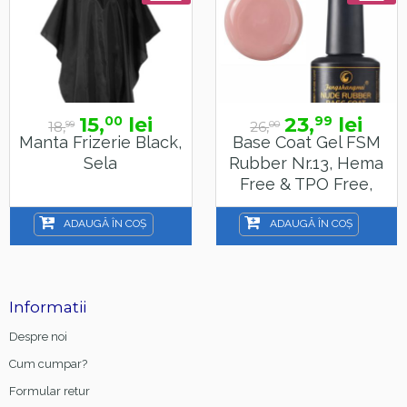
15,
lei
23,
lei
00
99
18,
26,
99
00
Manta Frizerie Black,
Base Coat Gel FSM
Sela
Rubber Nr.13, Hema
Free & TPO Free,
15ml
ADAUGĂ ÎN COȘ
ADAUGĂ ÎN COȘ
Informatii
Despre noi
Cum cumpar?
Formular retur