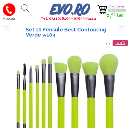
Cosul meu
0 Produse
0,
lei
00
Tel: 0741016105 - 0765393444
Apelati
Set 10 Pensule Best Contouring
Verde w103
-20%