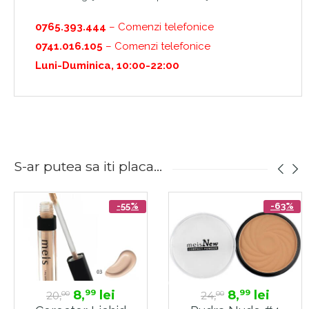
0765.393.444
– Comenzi telefonice
0741.016.105
– Comenzi telefonice
Luni-Duminica, 10:00-22:00
S-ar putea sa iti placa...
-55%
-63%
8,
lei
8,
lei
99
99
20,
24,
00
00