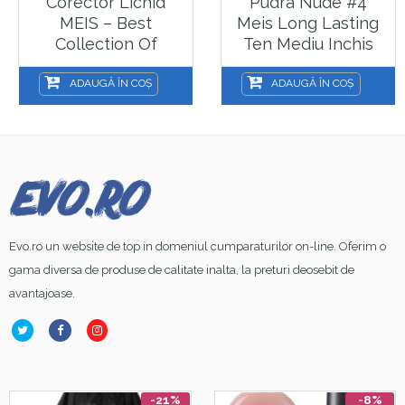
Corector Lichid
Pudra Nude #4
MEIS – Best
Meis Long Lasting
Collection Of
Ten Mediu Inchis
Concealer – 03
ADAUGĂ ÎN COȘ
ADAUGĂ ÎN COȘ
Evo.ro un website de top in domeniul cumparaturilor on-line. Oferim o
gama diversa de produse de calitate inalta, la preturi deosebit de
avantajoase.
-21%
-8%