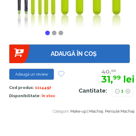
ADAUGĂ ÎN COȘ
40,
00
Adaugă un review
31,
lei
99
Cod produs:
1114497
Cantitate:
Disponibilitate:
în stoc
Categorii:
Make-up | Machiaj
,
Pensule Machiaj