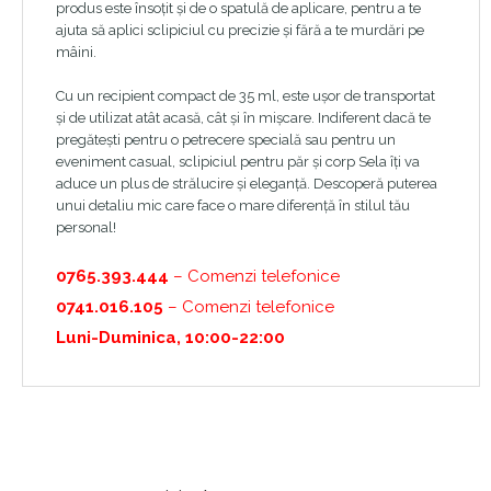
produs este însoțit și de o spatulă de aplicare, pentru a te
ajuta să aplici sclipiciul cu precizie și fără a te murdări pe
mâini.
Cu un recipient compact de 35 ml, este ușor de transportat
și de utilizat atât acasă, cât și în mișcare. Indiferent dacă te
pregătești pentru o petrecere specială sau pentru un
eveniment casual, sclipiciul pentru păr și corp Sela îți va
aduce un plus de strălucire și eleganță. Descoperă puterea
unui detaliu mic care face o mare diferență în stilul tău
personal!
0765.393.444
– Comenzi telefonice
0741.016.105
– Comenzi telefonice
Luni-Duminica, 10:00-22:00