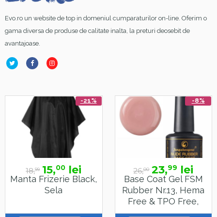
Evo.ro un website de top in domeniul cumparaturilor on-line. Oferim o
gama diversa de produse de calitate inalta, la preturi deosebit de
avantajoase.
-21%
-8%
15,
lei
23,
lei
00
99
18,
26,
99
00
Manta Frizerie Black,
Base Coat Gel FSM
Sela
Rubber Nr.13, Hema
Free & TPO Free,
15ml