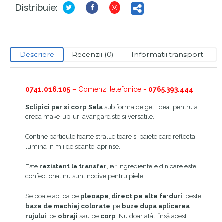
Distribuie:
Descriere
Recenzii (0)
Informatii transport
0741.016.105
– Comenzi telefonice -
0765.393.444
Sclipici par si corp Sela
sub forma de gel, ideal pentru a
creea make-up-uri avangardiste si versatile.
Contine particule foarte stralucitoare si paiete care reflecta
lumina in mii de scantei aprinse.
Este
rezistent la transfer
, iar ingredientele din care este
confectionat nu sunt nocive pentru piele.
Se poate aplica pe
pleoape
,
direct pe alte farduri
, peste
baze de machiaj colorate
, pe
buze dupa aplicarea
rujului
, pe
obraji
sau pe
corp
. Nu doar atât, însă acest