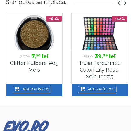
S-ar putea sa iti placa...
-63%
-42%
7,
lei
39,
lei
50
99
20,
69,
00
00
Glitter Pulbere #09
Trusa Farduri 120
Meis
Culori Lily Rose,
Sela 120#5
ADAUGĂ ÎN COȘ
ADAUGĂ ÎN COȘ