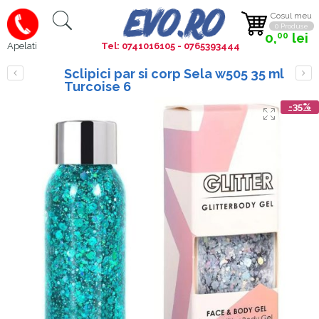
Cosul meu
0 Produse
0,
lei
00
Tel: 0741016105 - 0765393444
Apelati
Sclipici par si corp Sela w505 35 ml
Turcoise 6
-35%