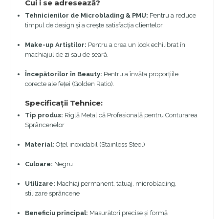
Cui i se adresează?
Tehnicienilor de Microblading & PMU:
Pentru a reduce
timpul de design și a crește satisfacția clientelor.
Make-up Artiștilor:
Pentru a crea un look echilibrat în
machiajul de zi sau de seară.
Începătorilor în Beauty:
Pentru a învăța proporțiile
corecte ale feței (Golden Ratio).
Specificații Tehnice:
Tip produs:
Riglă Metalică Profesională pentru Conturarea
Sprâncenelor
Material:
Oțel inoxidabil (Stainless Steel)
Culoare:
Negru
Utilizare:
Machiaj permanent, tatuaj, microblading,
stilizare sprâncene
Beneficiu principal:
Masurători precise și formă