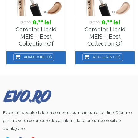
8,
lei
8,
lei
99
99
20,
20,
00
00
Corector Lichid
Corector Lichid
MEIS – Best
MEIS – Best
Collection Of
Collection Of
Concealer – 06
Concealer – 03
ADAUGĂ ÎN COȘ
ADAUGĂ ÎN COȘ
Evo.ro un website de top in domeniul cumparaturilor on-line. Oferim o
gama diversa de produse de calitate inalta, la preturi deosebit de
avantajoase.