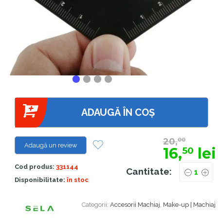
ADAUGĂ ÎN COȘ
20,
00
Adaugă un review
16,
lei
50
Cod produs:
331144
Cantitate:
Disponibilitate:
în stoc
Categorii:
Accesorii Machiaj
,
Make-up | Machiaj