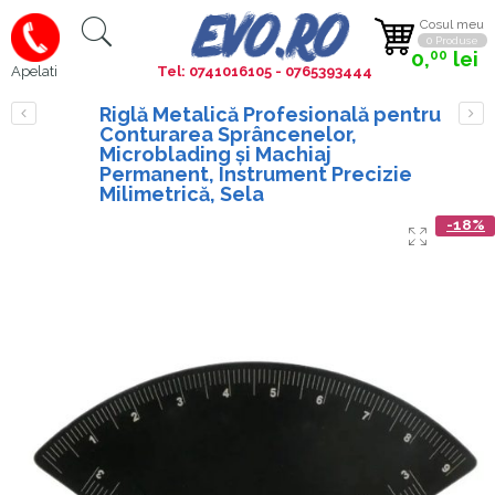
Cosul meu
0 Produse
0,
lei
00
Tel: 0741016105 - 0765393444
Apelati
Riglă Metalică Profesională pentru
Conturarea Sprâncenelor,
Microblading și Machiaj
Permanent, Instrument Precizie
Milimetrică, Sela
-18%