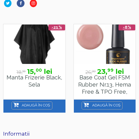
-21%
-8%
15,
lei
23,
lei
00
99
18,
26,
99
00
Manta Frizerie Black,
Base Coat Gel FSM
Sela
Rubber Nr.13, Hema
Free & TPO Free,
15ml
ADAUGĂ ÎN COȘ
ADAUGĂ ÎN COȘ
Informatii