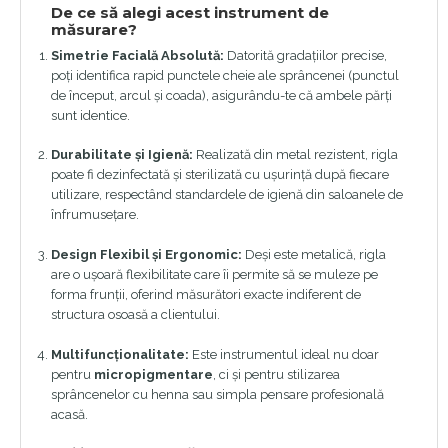
De ce să alegi acest instrument de
măsurare?
Simetrie Facială Absolută:
Datorită gradațiilor precise,
poți identifica rapid punctele cheie ale sprâncenei (punctul
de început, arcul și coada), asigurându-te că ambele părți
sunt identice.
Durabilitate și Igienă:
Realizată din metal rezistent, rigla
poate fi dezinfectată și sterilizată cu ușurință după fiecare
utilizare, respectând standardele de igienă din saloanele de
înfrumusețare.
Design Flexibil și Ergonomic:
Deși este metalică, rigla
are o ușoară flexibilitate care îi permite să se muleze pe
forma frunții, oferind măsurători exacte indiferent de
structura osoasă a clientului.
Multifuncționalitate:
Este instrumentul ideal nu doar
pentru
micropigmentare
, ci și pentru stilizarea
sprâncenelor cu henna sau simpla pensare profesională
acasă.