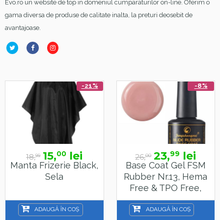
Evo.ro un website de top in domeniul cumparaturilor on-line. Oferim o
gama diversa de produse de calitate inalta, la preturi deosebit de
avantajoase.
-21%
-8%
15,
lei
23,
lei
00
99
18,
26,
99
00
Manta Frizerie Black,
Base Coat Gel FSM
Sela
Rubber Nr.13, Hema
Free & TPO Free,
15ml
ADAUGĂ ÎN COȘ
ADAUGĂ ÎN COȘ