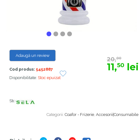
Adaugă un review
20,
00
11,
lei
50
Cod produs:
5452887
Disponibilitate:
Stoc epuizat
Stoc epuizat
Categorii:
Coafor - Frizerie
,
Accesorii|Consumabile