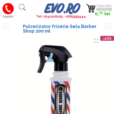
Cosul meu
0 Produse
0,
lei
00
Tel: 0741016105 - 0765393444
Apelati
Pulverizator frizerie Sela Barber
Shop 200 ml
-43%