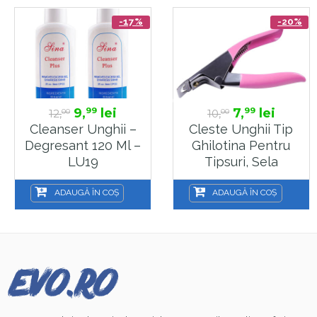
-17%
-20%
9,
lei
7,
lei
99
99
12,
10,
00
00
Cleanser Unghii –
Cleste Unghii Tip
Degresant 120 Ml –
Ghilotina Pentru
LU19
Tipsuri, Sela
ADAUGĂ ÎN COȘ
ADAUGĂ ÎN COȘ