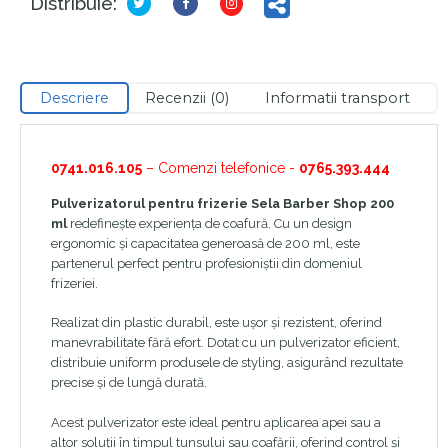
Distribuie:
Descriere
Recenzii (0)
Informatii transport
0741.016.105
– Comenzi telefonice -
0765.393.444
Pulverizatorul pentru frizerie Sela Barber Shop 200
ml
redefinește experiența de coafură. Cu un design
ergonomic și capacitatea generoasă de 200 ml, este
partenerul perfect pentru profesioniștii din domeniul
frizeriei.
Realizat din plastic durabil, este ușor și rezistent, oferind
manevrabilitate fără efort. Dotat cu un pulverizator eficient,
distribuie uniform produsele de styling, asigurând rezultate
precise și de lungă durată.
Acest pulverizator este ideal pentru aplicarea apei sau a
altor soluții în timpul tunsului sau coafării, oferind control și