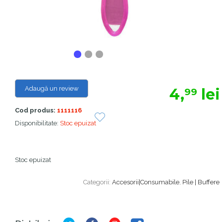
Adaugă un review
4,
lei
99
Cod produs:
1111116
Disponibilitate:
Stoc epuizat
Stoc epuizat
Categorii:
Accesorii|Consumabile
,
Pile | Buffere