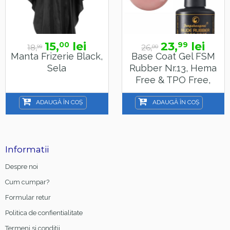
15,
lei
23,
lei
00
99
18,
26,
99
00
Manta Frizerie Black,
Base Coat Gel FSM
Sela
Rubber Nr.13, Hema
Free & TPO Free,
15ml
ADAUGĂ ÎN COȘ
ADAUGĂ ÎN COȘ
Informatii
Despre noi
Cum cumpar?
Formular retur
Politica de confientialitate
Termeni si conditii