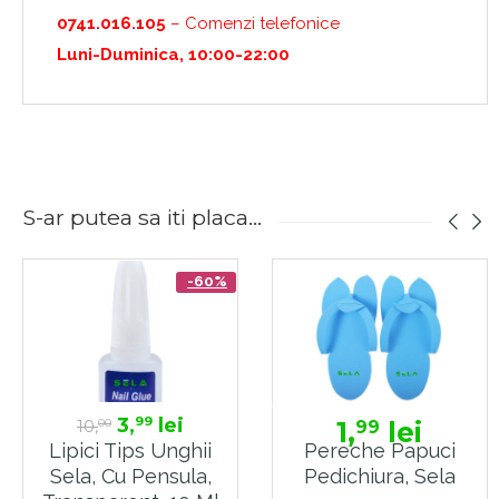
0741.016.105
– Comenzi telefonice
Luni-Duminica, 10:00-22:00
S-ar putea sa iti placa...
-60%
3,
lei
99
10,
1,
lei
99
00
Lipici Tips Unghii
Pereche Papuci
Sela, Cu Pensula,
Pedichiura, Sela