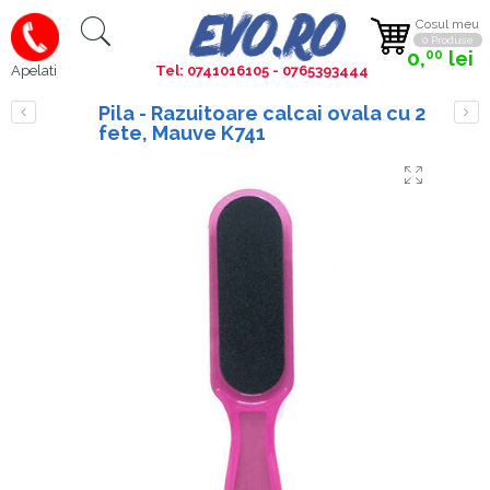
Cosul meu
0 Produse
0,
lei
00
Tel: 0741016105 - 0765393444
Apelati
Pila - Razuitoare calcai ovala cu 2
fete, Mauve K741