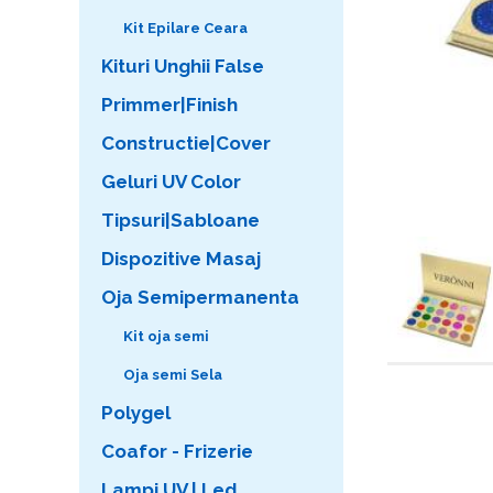
Kit Epilare Ceara
Kituri Unghii False
Primmer|Finish
Constructie|Cover
Geluri UV Color
Tipsuri|Sabloane
Dispozitive Masaj
Oja Semipermanenta
Kit oja semi
Oja semi Sela
Polygel
Coafor - Frizerie
Lampi UV | Led