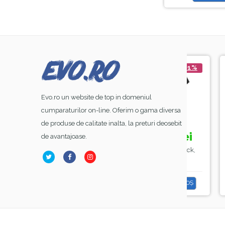
-44%
-21%
Evo.ro un website de top in domeniul
cumparaturilor on-line. Oferim o gama diversa
de produse de calitate inalta, la preturi deosebit
39,
lei
15,
lei
50
00
de avantajoase.
70,
18,
26,
00
99
00
ampa Alba Led SunOne
Manta Frizerie Black,
Base 
, Sela , 48 W
Sela
Rubber N
& TP
ADAUGĂ ÎN COȘ
ADAUGĂ ÎN COȘ
A