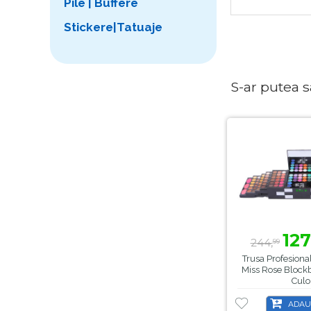
Pile | Buffere
Stickere|Tatuaje
S-ar putea sa 
127
244,
99
Trusa Profesiona
Miss Rose Block
Culo
ADAU