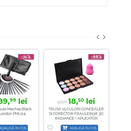
-31%
-68%
89,
lei
18,
lei
99
50
57,
00
sule Machiaj Black
TRUSA 15 CULORI CONCEALER
Pama
t London PMU24
SI CORECTOR FRAULEIN38 3D
RADIANCE + APLICATOR
Corector / Concealer PARA
ADAUGĂ ÎN COȘ
ADAUGĂ ÎN COȘ