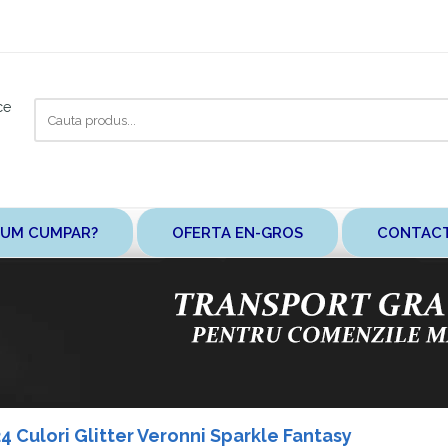
Cauta
ce
aici
UM CUMPAR?
OFERTA EN-GROS
CONTAC
24 Culori Glitter Veronni Sparkle Fantasy