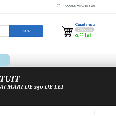
PRODUSE FAVORITE
0
Cosul meu
0 Produse
0,
lei
00
T