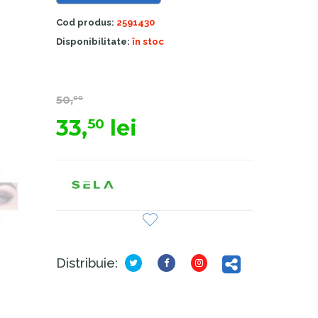
Cod produs:
2591430
Disponibilitate:
în stoc
50,
00
33,
lei
50
Distribuie: