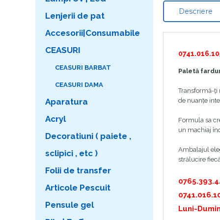
Descriere
Lenjerii de pat
Accesorii|Consumabile
CEASURI
0741.016.10
CEASURI BARBAT
Paletă fardu
CEASURI DAMA
Transformă-ți 
de nuanțe inte
Aparatura
Acryl
Formula sa cre
un machiaj înd
Decoratiuni ( paiete ,
Ambalajul eleg
sclipici , etc )
strălucire fiec
Folii de transfer
0765.393.
Articole Pescuit
0741.016.1
Pensule gel
Luni-Dumin