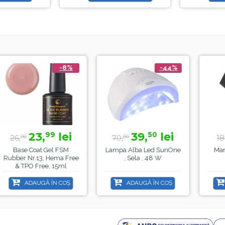
-8%
-44%
23,
lei
39,
lei
15,
99
50
0
70,
18,
00
99
Coat Gel FSM
Lampa Alba Led SunOne
Manta Frizeri
r.13, Hema Free
, Sela , 48 W
Sela
O Free, 15ml
DAUGĂ ÎN COȘ
ADAUGĂ ÎN COȘ
ADAUGĂ 