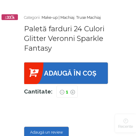
-33%
Categorii:
Make-up | Machiaj
,
Truse Machiaj
Paletă farduri 24 Culori
Glitter Veronni Sparkle
Fantasy
ADAUGĂ ÎN COȘ
Cantitate:
Recente
Adaugă un review