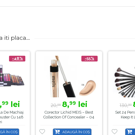
iti placa...
-48%
-55%
,
lei
8,
lei
99
99
20,
130,
00
00
la De Machiaj
Corector Lichid MEIS – Best
Set 24 Pen
buster Cu 148
Collection Of Concealer – 04
Keep I
ri
GĂ ÎN COȘ
ADAUGĂ ÎN COȘ