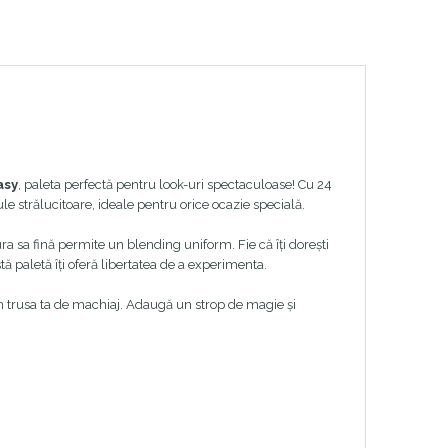
asy
, paleta perfectă pentru look-uri spectaculoase! Cu 24
le strălucitoare, ideale pentru orice ocazie specială.
a sa fină permite un blending uniform. Fie că îți dorești
tă paletă îți oferă libertatea de a experimenta.
 trusa ta de machiaj. Adaugă un strop de magie și