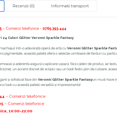
Recenzii (0)
Informatii transport
5
– Comenzi telefonice -
0765.393.444
ri 24 Culori Glitter Veronni Sparkle Fantasy
machiajul într-o adevărată operă de artă cu
Veronni
Glitter Sparkle Fant
ns pigmentate, această paletă oferă o selecție uimitoare de farduri cu particu
moasă și aderentă asigură o aplicare ușoară, fără căderi de produs, iar textur
răzneț, un accent discret de sclipici sau un look festiv plin de culoare, aceas
ant și sofisticat face din
Veronni
Glitter Sparkle Fantasy
un must-have în
ărui look cu această paletă versatilă și impresionantă!
444
– Comenzi telefonice
05
– Comenzi telefonice
ica, 10:00-22:00