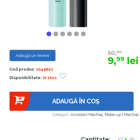
50,
00
Adaugă un review
9,
lei
99
Cod produs:
1049621
Disponibilitate:
în stoc
ADAUGĂ ÎN COȘ
Categorii:
Accesorii Machiaj
,
Make-up | Machiaj
Cantitate: