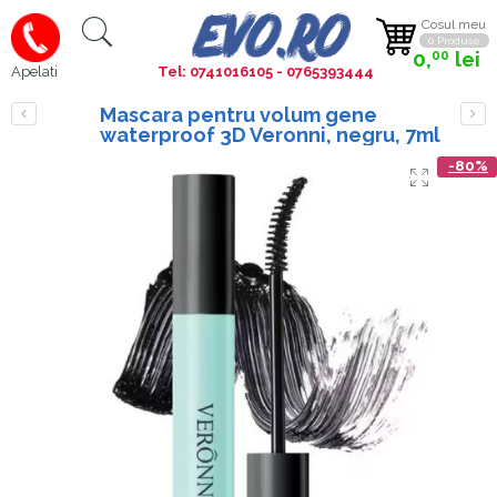
Cosul meu
0 Produse
0,
lei
00
Tel: 0741016105 - 0765393444
Apelati
Mascara pentru volum gene
waterproof 3D Veronni, negru, 7ml
-80%