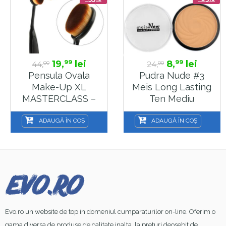
19,
lei
8,
lei
99
99
44,
24,
00
00
Pensula Ovala
Pudra Nude #3
Make-Up XL
Meis Long Lasting
MASTERCLASS –
Ten Mediu
LR312
ADAUGĂ ÎN COȘ
ADAUGĂ ÎN COȘ
Evo.ro un website de top in domeniul cumparaturilor on-line. Oferim o
gama diversa de produse de calitate inalta, la preturi deosebit de