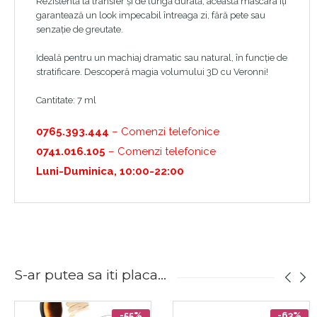
Rezistentă la transfer și de lungă durată, această mascara îți
garantează un look impecabil întreaga zi, fără pete sau
senzație de greutate.
Ideală pentru un machiaj dramatic sau natural, în funcție de
stratificare. Descoperă magia volumului 3D cu Veronni!
Cantitate: 7 ml
0765.393.444
– Comenzi telefonice
0741.016.105
– Comenzi telefonice
Luni-Duminica, 10:00-22:00
S-ar putea sa iti placa...
-55%
-63%