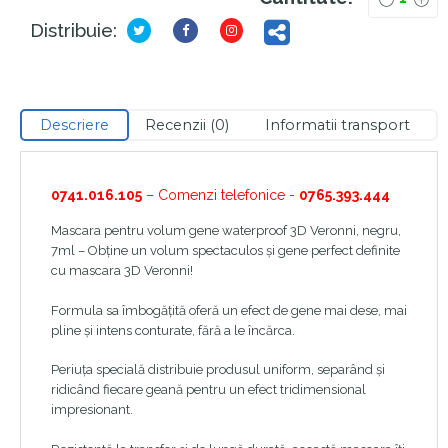
Distribuie:
Descriere
Recenzii (0)
Informatii transport
0741.016.105
– Comenzi telefonice -
0765.393.444
Mascara pentru volum gene waterproof 3D Veronni, negru,
7ml – Obține un volum spectaculos și gene perfect definite
cu mascara 3D Veronni!
Formula sa îmbogățită oferă un efect de gene mai dese, mai
pline și intens conturate, fără a le încărca.
Periuța specială distribuie produsul uniform, separând și
ridicând fiecare geană pentru un efect tridimensional
impresionant.