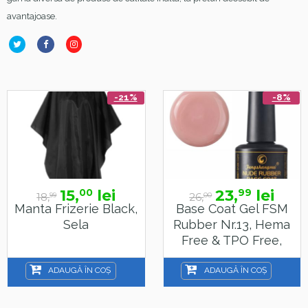
avantajoase.
-21%
-8%
15,
lei
23,
lei
00
99
18,
26,
99
00
Manta Frizerie Black,
Base Coat Gel FSM
Sela
Rubber Nr.13, Hema
Free & TPO Free,
15ml
ADAUGĂ ÎN COȘ
ADAUGĂ ÎN COȘ