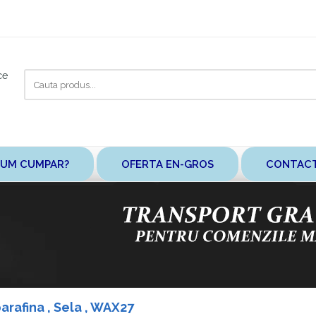
Cauta
ce
aici
UM CUMPAR?
OFERTA EN-GROS
CONTAC
arafina , Sela , WAX27