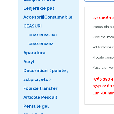
Lenjerii de pat
Accesorii|Consumabile
0741.016.10
CEASURI
Manusi din bum
CEASURI BARBAT
Piele mai moal
CEASURI DAMA
Pot fi folosit
Aparatura
Hipoalergenic
Acryl
Masura univer
Decoratiuni ( paiete ,
0765.393.
sclipici , etc )
0741.016.1
Folii de transfer
Luni-Dumin
Articole Pescuit
Pensule gel