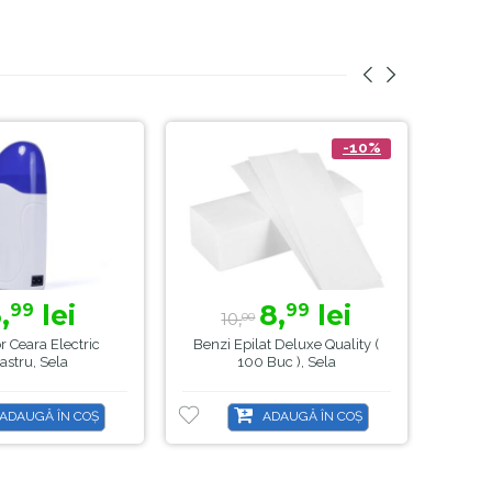
-10%
,
lei
8,
lei
99
99
10,
30
00
or Ceara Electric
Benzi Epilat Deluxe Quality (
Set 5 
astru, Sela
100 Buc ), Sela
ADAUGĂ ÎN COȘ
ADAUGĂ ÎN COȘ