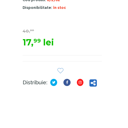
Disponibilitate:
în stoc
40,
00
17,
lei
99
Distribuie: