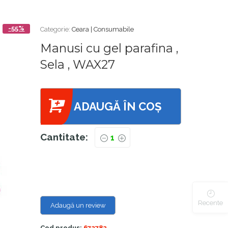
-55%
Categorie:
Ceara | Consumabile
Manusi cu gel parafina ,
Sela , WAX27
ADAUGĂ ÎN COȘ
Cantitate:
Recente
Adaugă un review
Cod produs:
672782