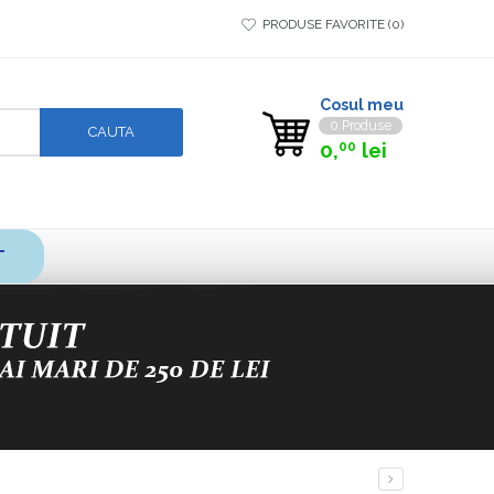
PRODUSE FAVORITE
0
Cosul meu
0 Produse
0,
lei
00
T