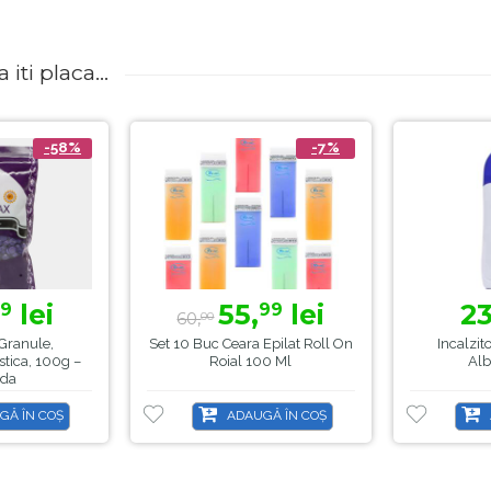
iti placa...
-58%
-7%
lei
55,
lei
23
9
99
60,
00
Granule,
Set 10 Buc Ceara Epilat Roll On
Incalzit
astica, 100g –
Roial 100 Ml
Alb
da
GĂ ÎN COȘ
ADAUGĂ ÎN COȘ