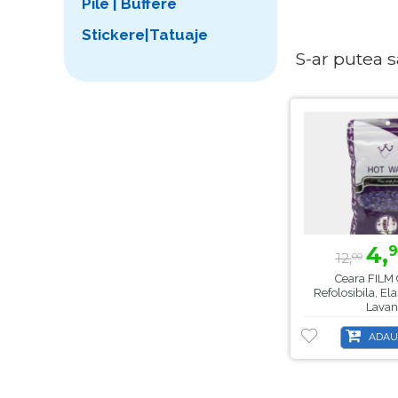
Pile | Buffere
Stickere|Tatuaje
S-ar putea sa 
4,
9
12,
00
Ceara FILM 
Refolosibila, El
Lavan
ADAU