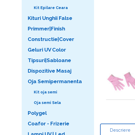
Kit Epilare Ceara
Kituri Unghii False
Primmer|Finish
Constructie|Cover
Geluri UV Color
Tipsuri|Sabloane
Dispozitive Masaj
Oja Semipermanenta
Kit oja semi
Oja semi Sela
Polygel
Coafor - Frizerie
Descriere
Lampi UV | Led