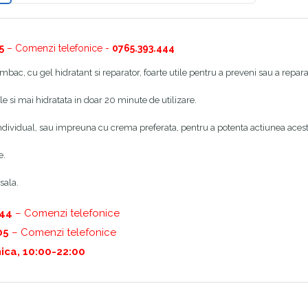
5
– Comenzi telefonice -
0765.393.444
bac, cu gel hidratant si reparator, foarte utile pentru a preveni sau a repar
e si mai hidratata in doar 20 minute de utilizare.
e individual, sau impreuna cu crema preferata, pentru a potenta actiunea acest
e.
sala.
444
– Comenzi telefonice
05
– Comenzi telefonice
ica, 10:00-22:00