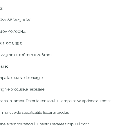
i:
48 W/288 W/300W;
-240V 50/60Hz;
30s, 60s, 99s;
e: 223mm x 106mm x 208mm;
zare:
mpa la o sursa de energie.
unghie produsele necesare.
mana in lampa. Datorita senzorului, lampa se va aprinde automat.
in functie de specificatile fiecarui produs.
oanele temporizatorului pentru setarea timpului dorit.