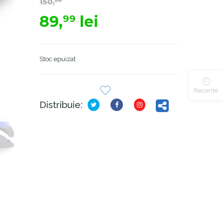
150,
00
89,
lei
99
Stoc epuizat
Recente
Distribuie: