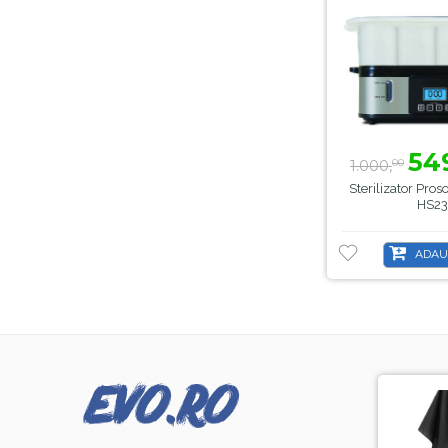
54
1.000,
00
Sterilizator Pro
HS2
ADAU
-8%
-44%