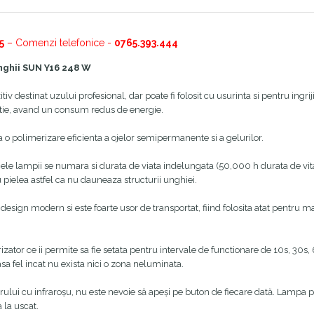
5
– Comenzi telefonice -
0765.393.444
nghii SUN Y16 248 W
tiv destinat uzului profesional, dar poate fi folosit cu usurinta si pentru ingr
tie, avand un consum redus de energie.
o polimerizare eficienta a ojelor semipermanente si a gelurilor.
jele lampii se numara si durata de viata indelungata (50,000 h durata de vita)
 pielea astfel ca nu dauneaza structurii unghiei.
esign modern si este foarte usor de transportat, fiind folosita atat pentru m
zator ce ii permite sa fie setata pentru intervale de functionare de 10s, 30s,
sa fel incat nu exista nici o zona neluminata.
rului cu infraroșu, nu este nevoie să apeși pe buton de fiecare dată. Lampa
 la uscat.