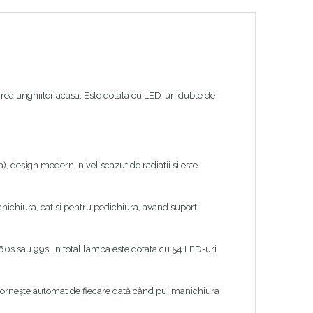
ijirea unghiilor acasa. Este dotata cu LED-uri duble de
, design modern, nivel scazut de radiatii si este
anichiura, cat si pentru pedichiura, avand suport
 60s sau 99s. In total lampa este dotata cu 54 LED-uri
 pornește automat de fiecare dată când pui manichiura