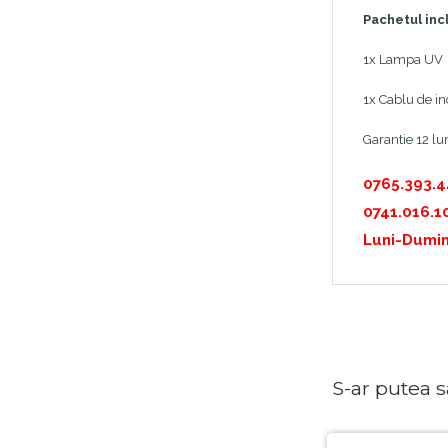
Pachetul inc
1x Lampa UV
1x Cablu de i
Garantie 12 lun
0765.393.
0741.016.1
Luni-Dumin
S-ar putea sa 