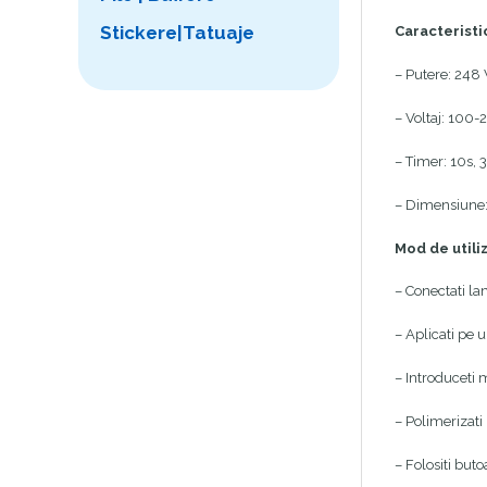
Stickere|Tatuaje
Caracteristic
– Putere: 2
– Voltaj: 100
– Timer: 10s, 
– Dimensiun
Mod de utili
– Conectati la
– Aplicati pe 
– Introduceti 
– Polimerizati 
– Folositi but