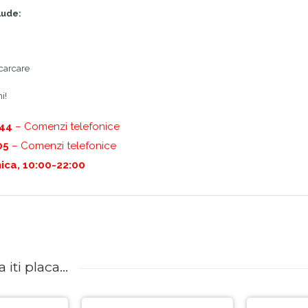
lude:
ncarcare
i!
444
– Comenzi telefonice
05
– Comenzi telefonice
ica, 10:00-22:00
iti placa...