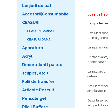
Lenjerii de pat
Accesorii|Consumabile
0741.016.10
CEASURI
Lampa led u
CEASURI BARBAT
Este un dispozi
ultima genera
CEASURI DAMA
Aparatura
Lampa asigura 
Acryl
Printre avanta
prietenoasa cu
Decoratiuni ( paiete ,
Lampa are un d
sclipici , etc )
detasabil.
Folii de transfer
Are un tempori
Articole Pescuit
amplasate in a
Pensule gel
Datorita senzo
sau pedichiura
Pile | Buffere