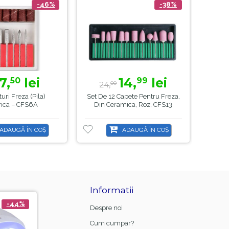
-46%
-38%
7,
lei
14,
lei
50
99
24,
13
00
turi Freza (pila)
Set De 12 Capete Pentru Freza,
Aspi
rica – CFS6A
Din Ceramica, Roz, CFS13
Colec
ADAUGĂ ÎN COȘ
ADAUGĂ ÎN COȘ
Informatii
-44%
-21%
Despre noi
Cum cumpar?