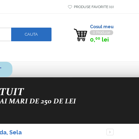
PRODUSE FAVORITE
0
Cosul meu
0 Produse
0,
lei
00
T
da, Sela