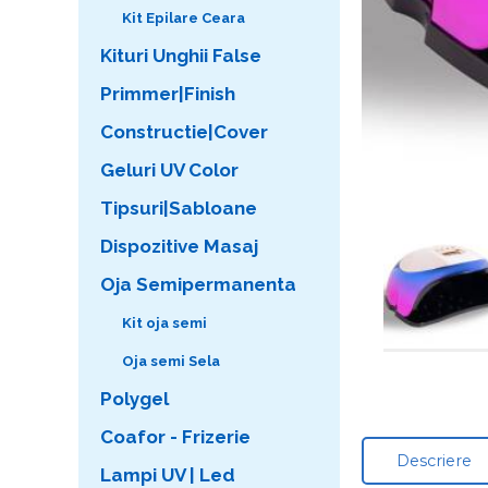
Kit Epilare Ceara
Kituri Unghii False
Primmer|Finish
Constructie|Cover
Geluri UV Color
Tipsuri|Sabloane
Dispozitive Masaj
Oja Semipermanenta
Kit oja semi
Oja semi Sela
Polygel
Coafor - Frizerie
Descriere
Lampi UV | Led