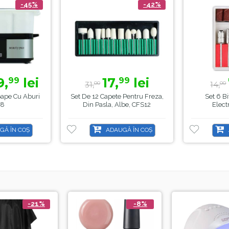
-45%
-42%
9,
lei
17,
lei
99
99
31,
14,
00
00
soape Cu Aburi
Set De 12 Capete Pentru Freza,
Set 6 Bi
38
Din Pasla, Albe, CFS12
Elect
GĂ ÎN COȘ
ADAUGĂ ÎN COȘ
-21%
-8%