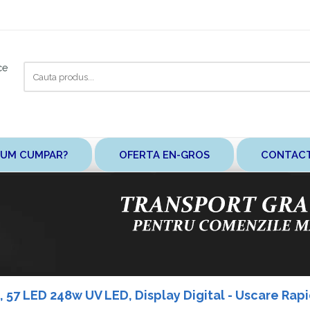
Cauta
ce
aici
UM CUMPAR?
OFERTA EN-GROS
CONTAC
 57 LED 248w UV LED, Display Digital - Uscare Rapi