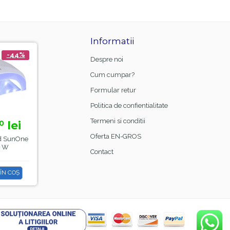
Informatii
-44%
-21%
Despre noi
Cum cumpar?
Formular retur
Politica de confientialitate
Termeni si conditii
lei
15,
lei
0
00
18,
99
Oferta EN-GROS
d SunOne
Manta Frizerie Black,
48 W
Sela
Contact
ÎN COȘ
ADAUGĂ ÎN COȘ