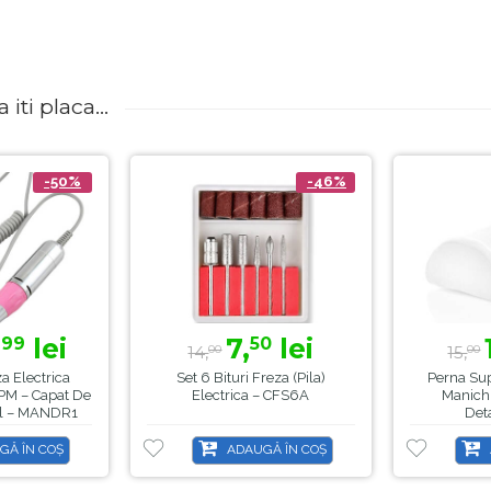
iti placa...
-50%
-46%
,
lei
7,
lei
99
50
14,
15,
00
00
a Electrica
Set 6 Bituri Freza (pila)
Perna Su
PM – Capat De
Electrica – CFS6A
Manichi
al – MANDR1
Deta
GĂ ÎN COȘ
ADAUGĂ ÎN COȘ