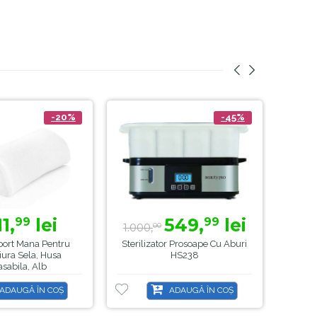
-20%
-45%
11,
lei
549,
lei
99
99
1.000,
00
port Mana Pentru
Sterilizator Prosoape Cu Aburi
Inc
ura Sela, Husa
HS238
sabila, Alb
ADAUGĂ ÎN COȘ
ADAUGĂ ÎN COȘ