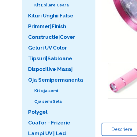
Kit Epilare Ceara
Kituri Unghii False
Primmer|Finish
Constructie|Cover
Geluri UV Color
Tipsuri|Sabloane
Dispozitive Masaj
Oja Semipermanenta
Kit oja semi
Oja semi Sela
Polygel
Coafor - Frizerie
Descriere
Lampi UV | Led