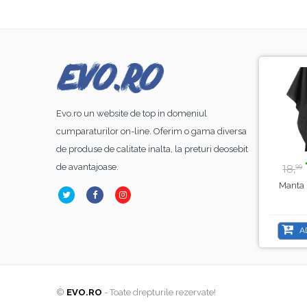
-8%
-44%
Evo.ro un website de top in domeniul
cumparaturilor on-line. Oferim o gama diversa
de produse de calitate inalta, la preturi deosebit
23,
lei
39,
lei
99
50
de avantajoase.
26,
70,
18,
00
00
99
Base Coat Gel FSM
Lampa Alba Led SunOne
Manta 
ubber Nr.13, Hema Free
, Sela , 48 W
& TPO Free, 15ml
ADAUGĂ ÎN COȘ
ADAUGĂ ÎN COȘ
A
©
EVO.RO
- Toate drepturile rezervate!