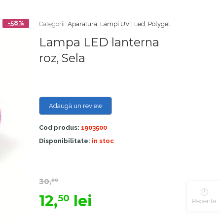
-58%
Categorii:
Aparatura
,
Lampi UV | Led
,
Polygel
Lampa LED lanterna
roz, Sela
Adaugă un review
Cod produs:
1903500
Disponibilitate:
în stoc
30,
00
12,
lei
50
Recente