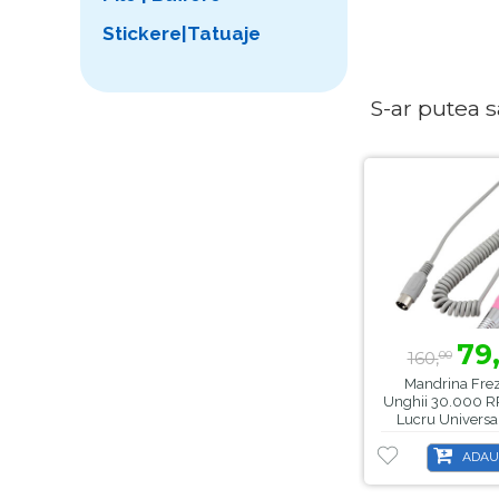
Stickere|Tatuaje
S-ar putea sa 
79
160,
00
Mandrina Frez
Unghii 30.000 R
Lucru Univers
ADAU