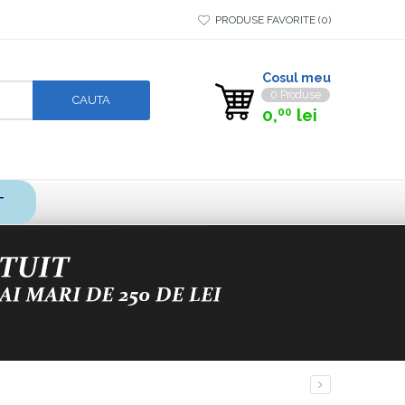
PRODUSE FAVORITE
0
Cosul meu
0 Produse
0,
lei
00
T