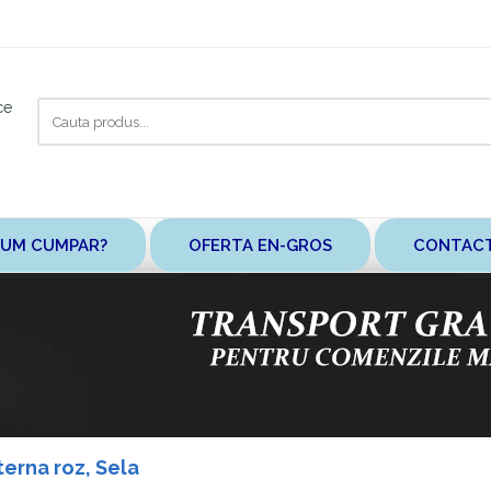
Cauta
ce
aici
UM CUMPAR?
OFERTA EN-GROS
CONTAC
erna roz, Sela