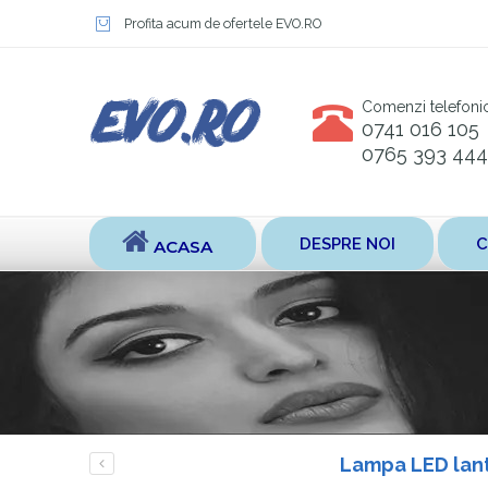
Profita acum de ofertele EVO.RO
Comenzi telefoni
0741 016 105
0765 393 444
DESPRE NOI
C
ACASA
Lampa LED lant