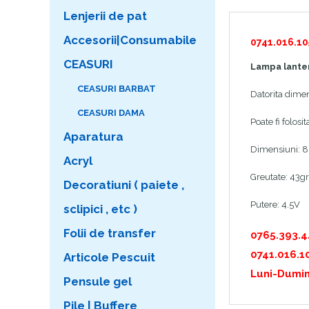
Lenjerii de pat
Accesorii|Consumabile
0741.016.10
CEASURI
Lampa lanter
CEASURI BARBAT
Datorita dimen
CEASURI DAMA
Poate fi folos
Aparatura
Dimensiuni: 
Acryl
Greutate: 43gr
Decoratiuni ( paiete ,
Putere: 4.5V
sclipici , etc )
Folii de transfer
0765.393.
0741.016.1
Articole Pescuit
Luni-Dumin
Pensule gel
Pile | Buffere