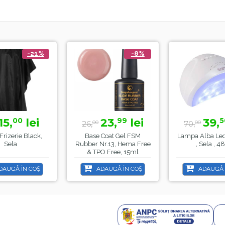
-21%
-8%
15,
lei
23,
lei
39,
00
99
5
26,
70,
00
00
Frizerie Black,
Base Coat Gel FSM
Lampa Alba Le
Sela
Rubber Nr.13, Hema Free
, Sela , 
& TPO Free, 15ml
DAUGĂ ÎN COȘ
ADAUGĂ ÎN COȘ
ADAUGĂ 