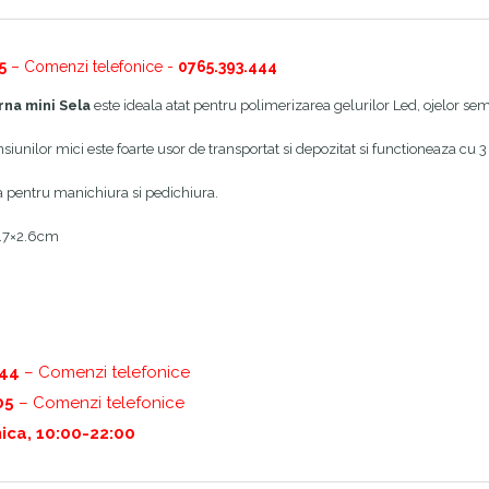
5
– Comenzi telefonice -
0765.393.444
na mini Sela
este ideala atat pentru polimerizarea gelurilor Led, ojelor se
siunilor mici este foarte usor de transportat si depozitat si functioneaza cu 3
ita pentru manichiura si pedichiura.
8.7×2.6cm
444
– Comenzi telefonice
05
– Comenzi telefonice
ica, 10:00-22:00