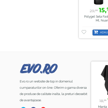
15,
29,
00
Polygel Sela Fas
Ml, Nuan
ADAU
-8%
-44%
Evo.ro un website de top in domeniul
cumparaturilor on-line. Oferim o gama diversa
de produse de calitate inalta, la preturi deosebit
3,
lei
39,
lei
15,
l
99
50
00
de avantajoase.
70,
18,
00
99
at Gel FSM
Lampa Alba Led SunOne
Manta Frizerie B