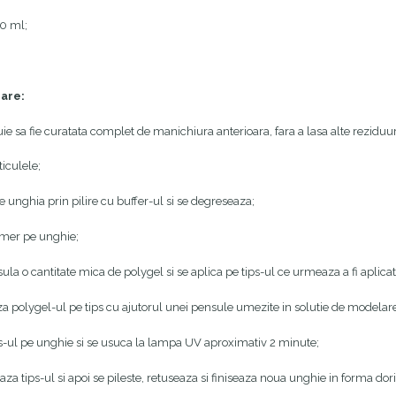
0 ml;
zare:
ie sa fie curatata complet de manichiura anterioara, fara a lasa alte reziduur
ticulele;
e unghia prin pilire cu buffer-ul si se degreseaza;
imer pe unghie;
sula o cantitate mica de polygel si se aplica pe tips-ul ce urmeaza a fi aplica
 polygel-ul pe tips cu ajutorul unei pensule umezite in solutie de modelar
ps-ul pe unghie si se usuca la lampa UV aproximativ 2 minute;
za tips-ul si apoi se pileste, retuseaza si finiseaza noua unghie in forma dori