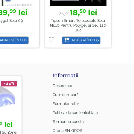
89,
lei
18,
lei
99
50
25,
00
olygel Sela 09
Tipsuri Smart Refolosibile Sela
Pen
Nr.10 Pentru Polygel Si Gel, 120
Sp
Buc
ADAUGĂ ÎN COȘ
ADAUGĂ ÎN COȘ
Informatii
-21%
-8%
Despre noi
Cum cumpar?
Formular retur
Politica de confientialitate
Termeni si conditii
15,
lei
23,
lei
00
99
18,
26,
99
00
Oferta EN-GROS
Manta Frizerie Black,
Base Coat Gel FSM