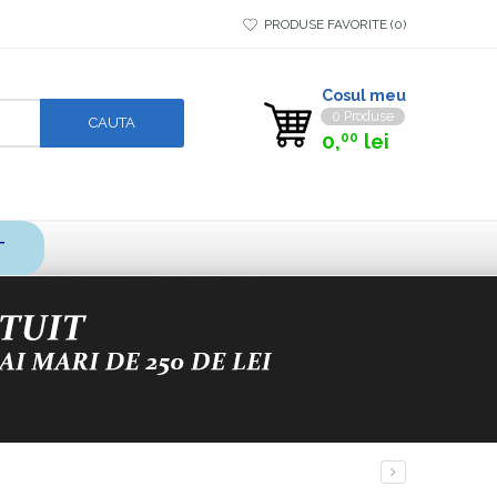
PRODUSE FAVORITE
0
Cosul meu
0 Produse
0,
lei
00
T