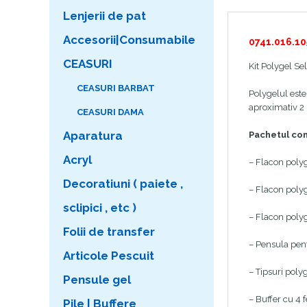
Lenjerii de pat
Accesorii|Consumabile
0741.016.10
CEASURI
Kit Polygel Se
CEASURI BARBAT
Polygelul este 
aproximativ 2
CEASURI DAMA
Aparatura
Pachetul co
Acryl
– Flacon poly
Decoratiuni ( paiete ,
– Flacon polyg
sclipici , etc )
– Flacon polyg
Folii de transfer
– Pensula pent
Articole Pescuit
– Tipsuri poly
Pensule gel
– Buffer cu 4 
Pile | Buffere