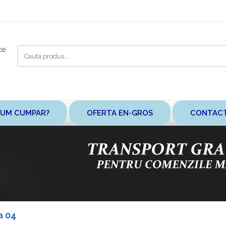
Cauta
ce
aici
UM CUMPAR?
OFERTA EN-GROS
CONTAC
a 04