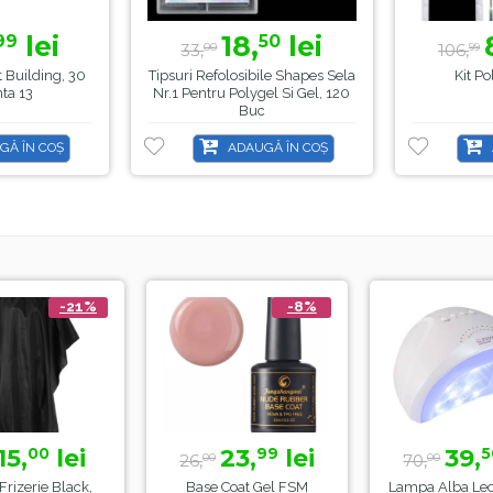
lei
18,
lei
99
50
33,
106,
00
99
t Building, 30
Tipsuri Refolosibile Shapes Sela
Kit P
ta 13
Nr.1 Pentru Polygel Si Gel, 120
Buc
GĂ ÎN COȘ
ADAUGĂ ÎN COȘ
-21%
-8%
-44%
ei
23,
lei
39,
lei
99
50
26,
70,
00
00
lack,
Base Coat Gel FSM
Lampa Alba Led SunOne