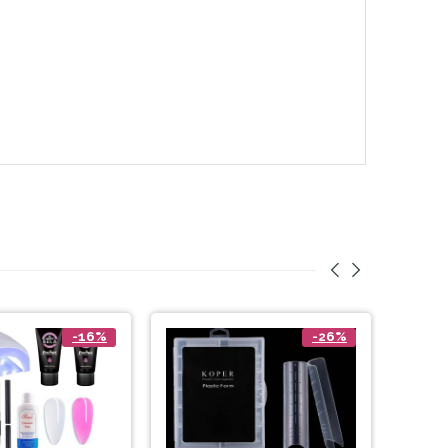
-16%
-26%