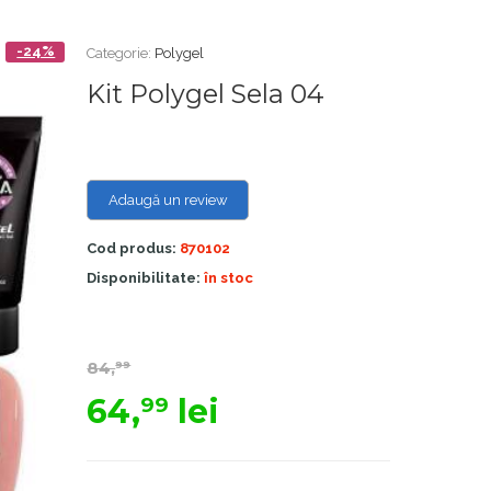
-24%
Categorie:
Polygel
Kit Polygel Sela 04
Adaugă un review
Cod produs:
870102
Disponibilitate:
în stoc
84,
99
64,
lei
99