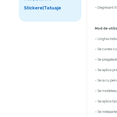
Stickere|Tatuaje
– Degresant 6
Mod de utili
– Unghia trebu
– Se curata cu
– Se pregatest
– Se aplica pr
– Se ia cu pen
– Se modeleaza
– Se aplica ti
– Se indepartea