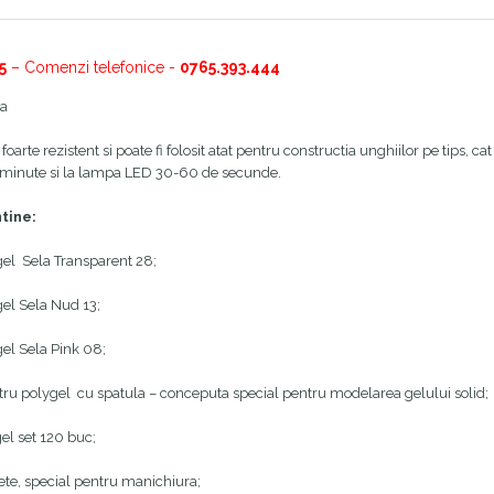
5
– Comenzi telefonice -
0765.393.444
la
foarte rezistent si poate fi folosit atat pentru constructia unghiilor pe tips, 
 minute si la lampa LED 30-60 de secunde.
ntine:
gel Sela Transparent 28;
el Sela Nud 13;
el Sela Pink 08;
ru polygel cu spatula – conceputa special pentru modelarea gelului solid;
gel set 120 buc;
fete, special pentru manichiura;