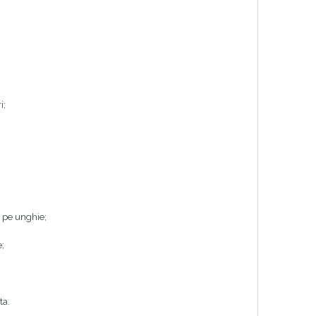
i;
t pe unghie;
e;
ta.