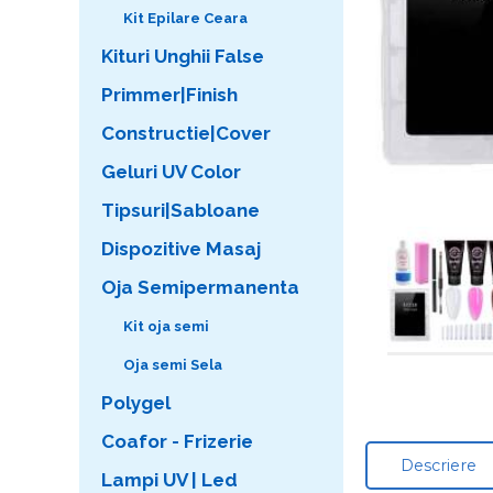
Kit Epilare Ceara
Kituri Unghii False
Primmer|Finish
Constructie|Cover
Geluri UV Color
Tipsuri|Sabloane
Dispozitive Masaj
Oja Semipermanenta
Kit oja semi
Oja semi Sela
Polygel
Coafor - Frizerie
Descriere
Lampi UV | Led