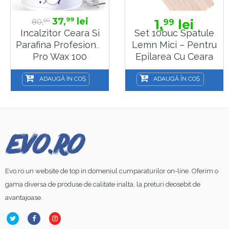
37,
lei
99
80,
1,
lei
99
00
Incalzitor Ceara Si
Set 10buc Spatule
Parafina Profesional
Lemn Mici – Pentru
Pro Wax 100
Epilarea Cu Ceara
La Cutie Sau
Aplicarea Parafinei
ADAUGĂ ÎN COȘ
ADAUGĂ ÎN COȘ
– WAX15
Evo.ro un website de top in domeniul cumparaturilor on-line. Oferim o
gama diversa de produse de calitate inalta, la preturi deosebit de
avantajoase.