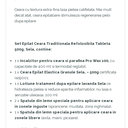
Ceara cu textura extra-fina lasa pielea catifelata. Mai mult
decat atat, ceara epilatoare stimuleaza regenerarea pielii
dupa epilare.
Set Epilat Ceara Traditionala Refolosibila Tableta
500g, Sela, contine:
1 x
Incalzitor pentru ceara si parafina Pro Wax 100,
cu
capacitate de 400 ml si termostat reglabil;
1 x
Ceara Epilat Elastica Granule Sela, – 500g
certificata
iso9001;
1 x
Lotiune tratament dupa epilare lavanda Sela
ce
hidrateaza pielea si reduce aparitia inflamatiilor, nu lasa o
senzatie uleioasa, 100 ml
2 x
Spatule din lemn speciale pentru aplicare ceara
in zonele inguste
(sprancene, mustata, zona inghinala);
1 x
Spatula din lemn speciala pentru aplicare ceara in
zonele libere
(axila, maini, picioare).