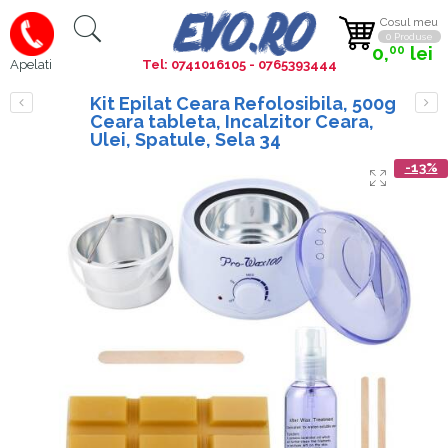
Cosul meu
0 Produse
0,
lei
00
Tel: 0741016105 - 0765393444
Apelati
Kit Epilat Ceara Refolosibila, 500g
Ceara tableta, Incalzitor Ceara,
Ulei, Spatule, Sela 34
-13%