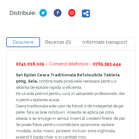
Distribuie:
Descriere
Recenzii (0)
Informatii transport
0741.016.105
– Comenzi telefonice -
0765.393.444
Set Epilat Ceara Traditionala Refolosibila Tableta
500g, Sela,
contine toate produsele necesare pentru o
sedinta de epilare rapida si eficienta.
Kit-ul este potrivit pentru uzul in saloanele profesionale, dar
si pentru epilarea acasa.
Ceara traditionala este usor de folosit si de indepartat de pe
piele, fara sa lase reziduuri. Aceasta se aplica pe zona
aleasa si se smulge in sensul invers al cresterii firelor de par.
Se poate folosi pentru cosmetizare sprancene, epilare
mustata, axila, maini, picioare, inclusiv zona inghinala,
putand fi topita chiar si in cantitati mici