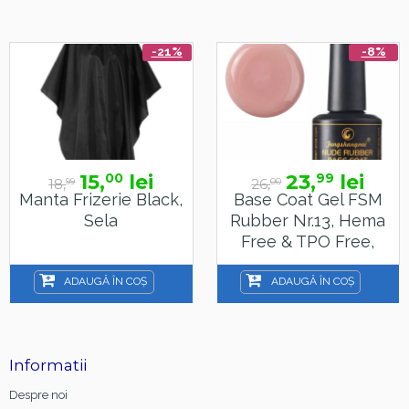
-21%
-8%
15,
lei
23,
lei
00
99
18,
26,
99
00
Manta Frizerie Black,
Base Coat Gel FSM
Sela
Rubber Nr.13, Hema
Free & TPO Free,
15ml
ADAUGĂ ÎN COȘ
ADAUGĂ ÎN COȘ
Informatii
Despre noi