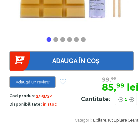
ADAUGĂ ÎN COȘ
99,
00
Adaugă un review
85,
lei
99
Cod produs:
3703732
Cantitate:
Disponibilitate:
în stoc
Categorii:
Epilare
,
Kit Epilare Ceara