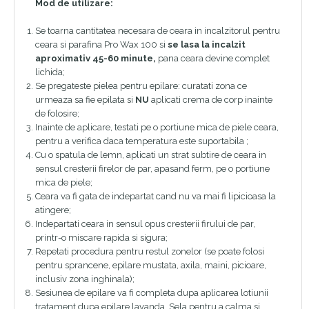
Mod de utilizare:
Se toarna cantitatea necesara de ceara in incalzitorul pentru
ceara si parafina Pro Wax 100 si
se lasa la incalzit
aproximativ 45-60 minute,
pana ceara devine complet
lichida;
Se pregateste pielea pentru epilare: curatati zona ce
urmeaza sa fie epilata si
NU
aplicati crema de corp inainte
de folosire;
Inainte de aplicare, testati pe o portiune mica de piele ceara,
pentru a verifica daca temperatura este suportabila ;
Cu o spatula de lemn, aplicati un strat subtire de ceara in
sensul cresterii firelor de par, apasand ferm, pe o portiune
mica de piele;
Ceara va fi gata de indepartat cand nu va mai fi lipicioasa la
atingere;
Indepartati ceara in sensul opus cresterii firului de par,
printr-o miscare rapida si sigura;
Repetati procedura pentru restul zonelor (se poate folosi
pentru sprancene, epilare mustata, axila, maini, picioare,
inclusiv zona inghinala);
Sesiunea de epilare va fi completa dupa aplicarea lotiunii
tratament dupa epilare lavanda, Sela pentru a calma si