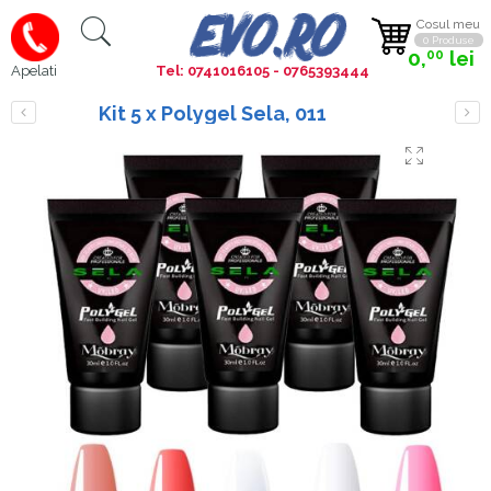
Cosul meu
0 Produse
0,
lei
00
Tel: 0741016105 - 0765393444
Apelati
Kit 5 x Polygel Sela, 011