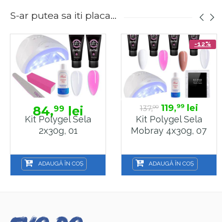
S-ar putea sa iti placa...
-12%
119,
lei
99
84,
lei
137,
99
00
Kit Polygel Sela
Kit Polygel Sela
2x30g, 01
Mobray 4x30g, 07
ADAUGĂ ÎN COȘ
ADAUGĂ ÎN COȘ