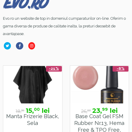
Evo.ro un website de top in domeniul cumparaturilor on-line. Oferim o
gama diversa de produse de calitate inalta, la preturi deosebit de
avantajoase.
-21%
-8%
15,
lei
23,
lei
00
99
18,
26,
99
00
Manta Frizerie Black,
Base Coat Gel FSM
Sela
Rubber Nr.13, Hema
Free & TPO Free,