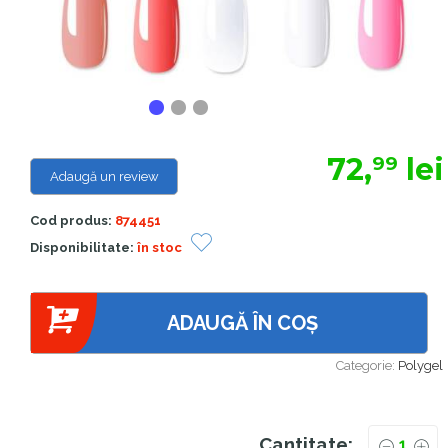
72,
lei
99
Adaugă un review
Cod produs:
874451
Disponibilitate:
în stoc
ADAUGĂ ÎN COȘ
Categorie:
Polygel
Cantitate: