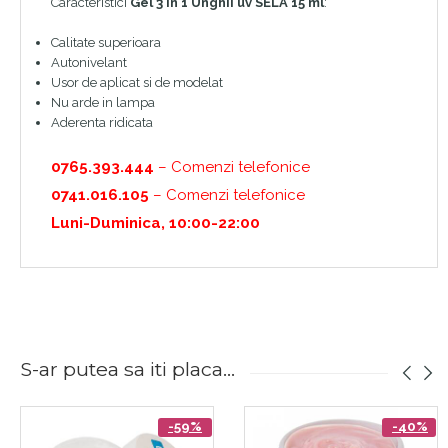
Caracteristici
Gel 3 in 1 Unghii uv SELA 15 ml
:
Calitate superioara
Autonivelant
Usor de aplicat si de modelat
Nu arde in lampa
Aderenta ridicata
0765.393.444
– Comenzi telefonice
0741.016.105
– Comenzi telefonice
Luni-Duminica, 10:00-22:00
S-ar putea sa iti placa...
-59%
-40%