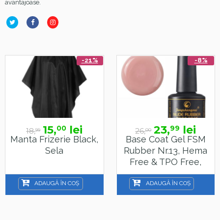
avantajoase.
-21%
-8%
15,
lei
23,
lei
00
99
18,
26,
99
00
Manta Frizerie Black,
Base Coat Gel FSM
Sela
Rubber Nr.13, Hema
Free & TPO Free,
15ml
ADAUGĂ ÎN COȘ
ADAUGĂ ÎN COȘ