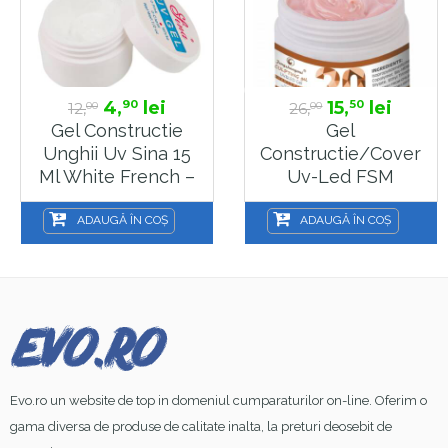
4,
lei
15,
lei
90
50
12,
26,
00
00
Gel Constructie
Gel
Unghii Uv Sina 15
Constructie/Cover
Ml White French –
Uv-Led FSM
Alb
HEMA&TPO FREE
15ml, Nr 20
ADAUGĂ ÎN COȘ
ADAUGĂ ÎN COȘ
Evo.ro un website de top in domeniul cumparaturilor on-line. Oferim o
gama diversa de produse de calitate inalta, la preturi deosebit de