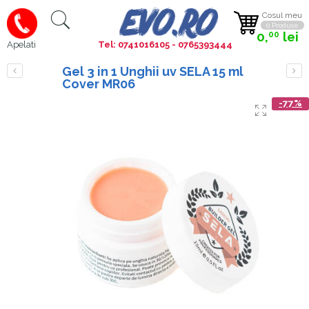
Cosul meu
0 Produse
0,
lei
00
Tel: 0741016105 - 0765393444
Apelati
Gel 3 in 1 Unghii uv SELA 15 ml
Cover MR06
-77%