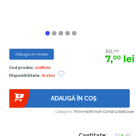
30,
00
Adaugă un review
7,
lei
00
Cod produs:
1108101
Disponibilitate:
în stoc
ADAUGĂ ÎN COȘ
Categorie:
Primmer|Finish Constructie|Cover
Cantitate: