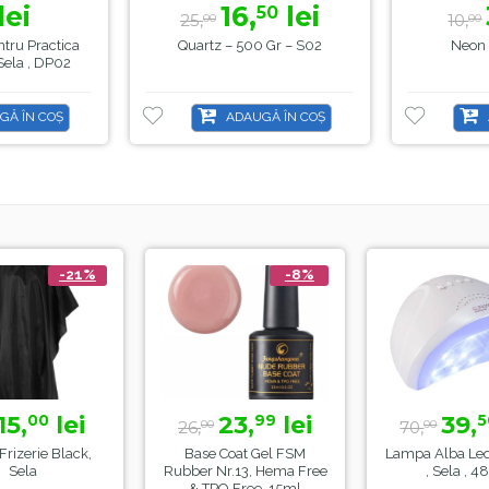
lei
16,
lei
50
25,
10,
00
00
tru Practica
Quartz – 500 Gr – S02
Neon 
Sela , DP02
GĂ ÎN COȘ
ADAUGĂ ÎN COȘ
-21%
-8%
5,
lei
23,
lei
39,
00
99
5
26,
70,
00
00
izerie Black,
Base Coat Gel FSM
Lampa Alba Led
Sela
Rubber Nr.13, Hema Free
, Sela , 48
& TPO Free, 15ml