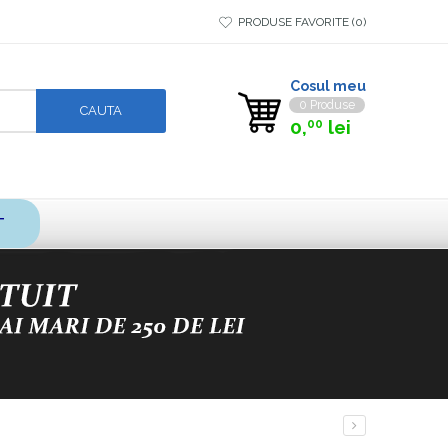
PRODUSE FAVORITE
0
Cosul meu
0 Produse
0,
lei
00
T