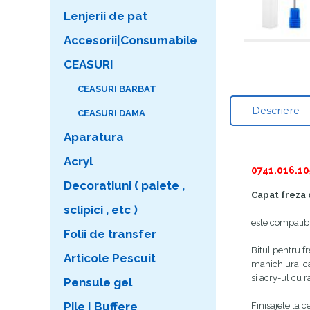
Lenjerii de pat
Accesorii|Consumabile
CEASURI
CEASURI BARBAT
Descriere
CEASURI DAMA
Aparatura
Acryl
0741.016.10
Decoratiuni ( paiete ,
Capat freza 
sclipici , etc )
este compatibi
Folii de transfer
Bitul pentru fr
Articole Pescuit
manichiura, ca
si acry-ul cu 
Pensule gel
Pile | Buffere
Finisajele la c