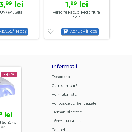
3,
lei
1,
lei
99
99
UV 9w , Sela
Pereche Papuci Pedichiura,
Perie
Sela
ADAUGĂ ÎN COȘ
ADAUGĂ ÎN COȘ
Informatii
-44%
-21%
-8%
Despre noi
Cum cumpar?
Formular retur
Politica de confientialitate
Termeni si conditii
lei
15,
lei
23,
lei
0
00
99
18,
26,
99
00
Oferta EN-GROS
 SunOne
Manta Frizerie Black,
Base Coat Gel FSM
 W
Sela
Rubber Nr.13, Hema Fre
Contact
& TPO Free, 15ml