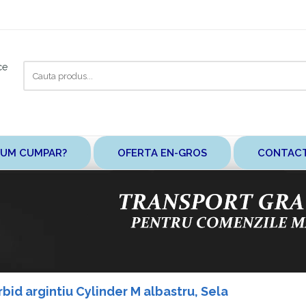
Cauta
ce
aici
UM CUMPAR?
OFERTA EN-GROS
CONTAC
bid argintiu Cylinder M albastru, Sela