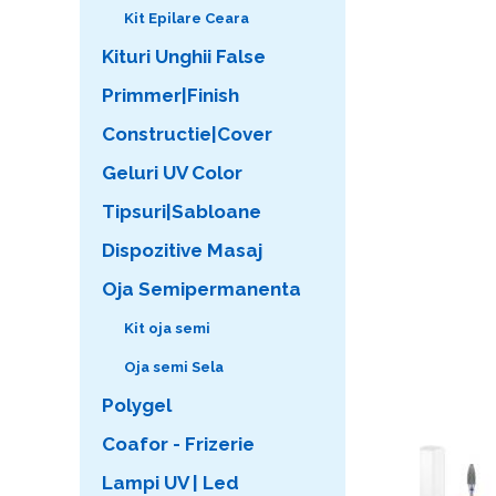
Kit Epilare Ceara
Kituri Unghii False
Primmer|Finish
Constructie|Cover
Geluri UV Color
Tipsuri|Sabloane
Dispozitive Masaj
Oja Semipermanenta
Kit oja semi
Oja semi Sela
Polygel
Coafor - Frizerie
Lampi UV | Led