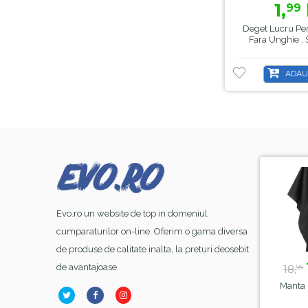
1,
99
Deget Lucru Pen
Fara Unghie , 
ADAU
-8%
-44%
Evo.ro un website de top in domeniul
cumparaturilor on-line. Oferim o gama diversa
de produse de calitate inalta, la preturi deosebit
23,
lei
39,
lei
1
99
50
de avantajoase.
26,
70,
18,
00
00
99
Base Coat Gel FSM
Lampa Alba Led SunOne
Manta Fr
ber Nr.13, Hema Free
, Sela , 48 W
& TPO Free, 15ml