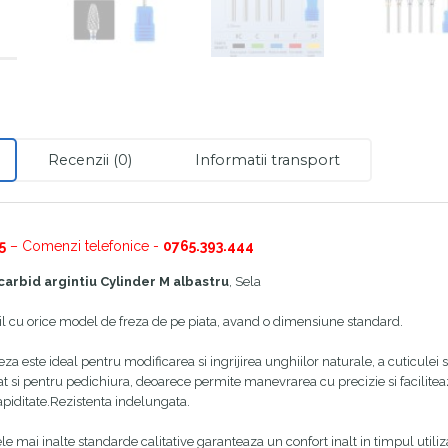
Recenzii (0)
Informatii transport
5
– Comenzi telefonice -
0765.393.444
carbid argintiu Cylinder M albastru
, Sela
l cu orice model de freza de pe piata, avand o dimensiune standard.
eza este ideal pentru modificarea si ingrijirea unghiilor naturale, a cuticulei si 
t si pentru pedichiura, deoarece permite manevrarea cu precizie si faciliteaza
rapiditate.Rezistenta indelungata.
ele mai inalte standarde calitative garanteaza un confort inalt in timpul utiliza