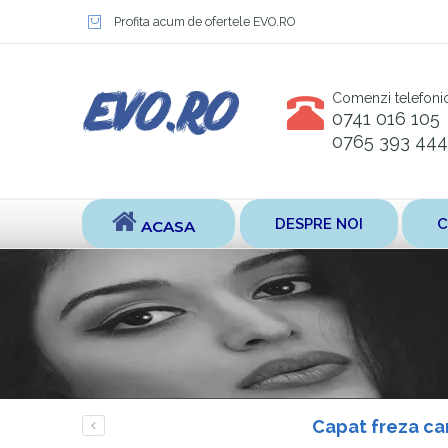
Profita acum de ofertele EVO.RO
Comenzi telefoni
0741 016 105
0765 393 444
DESPRE NOI
C
ACASA
Capat freza car