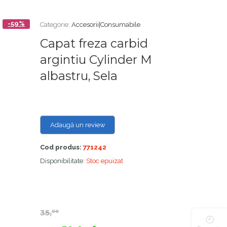
-59%
Categorie:
Accesorii|Consumabile
Capat freza carbid
argintiu Cylinder M
albastru, Sela
Adaugă un review
Cod produs:
771242
Disponibilitate:
Stoc epuizat
35,
00