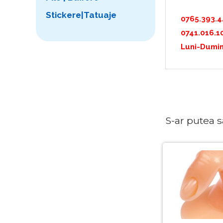
Stickere|Tatuaje
0765.393.
0741.016.1
Luni-Dumin
S-ar putea sa 