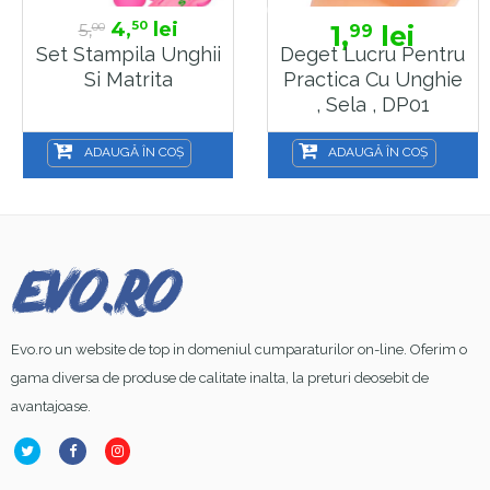
4,
lei
50
5,
1,
lei
99
00
Set Stampila Unghii
Deget Lucru Pentru
Si Matrita
Practica Cu Unghie
, Sela , DP01
ADAUGĂ ÎN COȘ
ADAUGĂ ÎN COȘ
Evo.ro un website de top in domeniul cumparaturilor on-line. Oferim o
gama diversa de produse de calitate inalta, la preturi deosebit de
avantajoase.