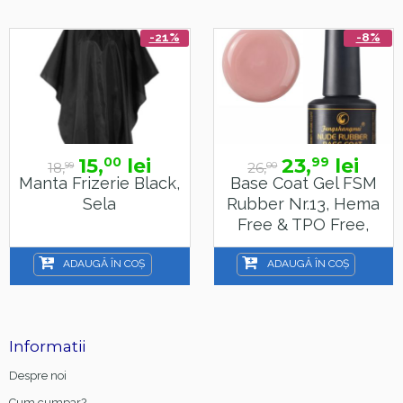
-21%
-8%
15,
lei
23,
lei
00
99
18,
26,
99
00
Manta Frizerie Black,
Base Coat Gel FSM
Sela
Rubber Nr.13, Hema
Free & TPO Free,
15ml
ADAUGĂ ÎN COȘ
ADAUGĂ ÎN COȘ
Informatii
Despre noi
Cum cumpar?