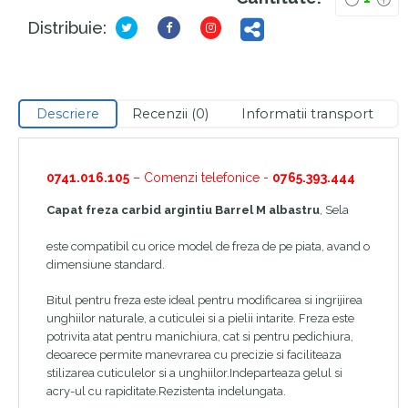
Distribuie:
Descriere
Recenzii (0)
Informatii transport
0741.016.105
– Comenzi telefonice -
0765.393.444
Capat freza carbid argintiu Barrel M albastru
, Sela
este compatibil cu orice model de freza de pe piata, avand o
dimensiune standard.
Bitul pentru freza este ideal pentru modificarea si ingrijirea
unghiilor naturale, a cuticulei si a pielii intarite. Freza este
potrivita atat pentru manichiura, cat si pentru pedichiura,
deoarece permite manevrarea cu precizie si faciliteaza
stilizarea cuticulelor si a unghiilor.Indeparteaza gelul si
acry-ul cu rapiditate.Rezistenta indelungata.