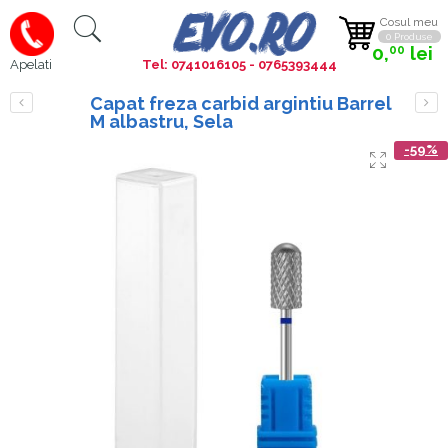
Cosul meu
0 Produse
0,
lei
00
Tel: 0741016105 - 0765393444
Apelati
Capat freza carbid argintiu Barrel
M albastru, Sela
-59%