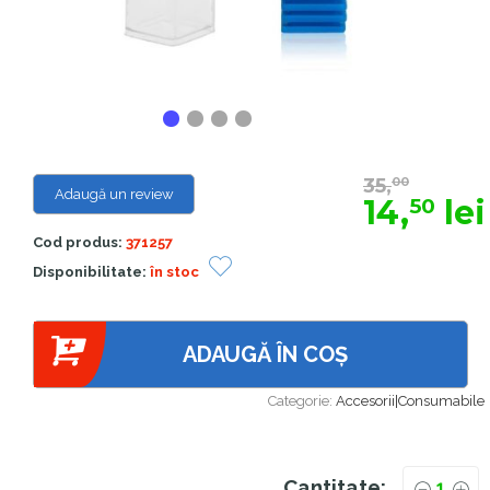
35,
00
Adaugă un review
14,
lei
50
Cod produs:
371257
Disponibilitate:
în stoc
ADAUGĂ ÎN COȘ
Categorie:
Accesorii|Consumabile
Cantitate: