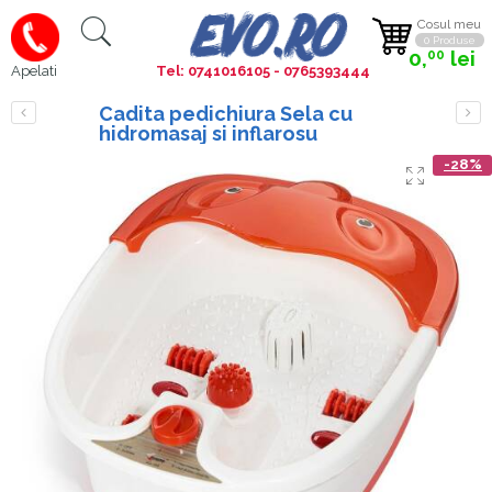
Cosul meu
0 Produse
0,
lei
00
Tel: 0741016105 - 0765393444
Apelati
Cadita pedichiura Sela cu
hidromasaj si inflarosu
-28%