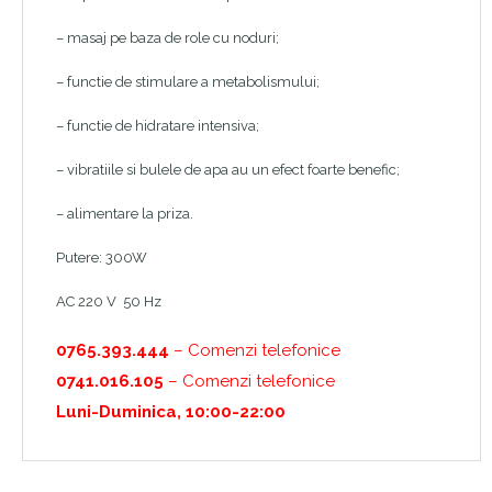
– masaj pe baza de role cu noduri;
– functie de stimulare a metabolismului;
– functie de hidratare intensiva;
– vibratiile si bulele de apa au un efect foarte benefic;
– alimentare la priza.
Putere: 300W
AC 220 V 50 Hz
0765.393.444
– Comenzi telefonice
0741.016.105
– Comenzi telefonice
Luni-Duminica, 10:00-22:00