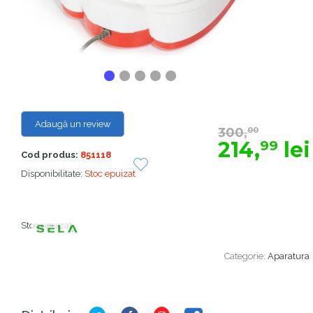
Adaugă un review
300,
00
214,
lei
99
Cod produs:
851118
Disponibilitate:
Stoc epuizat
Stoc epuizat
Categorie:
Aparatura