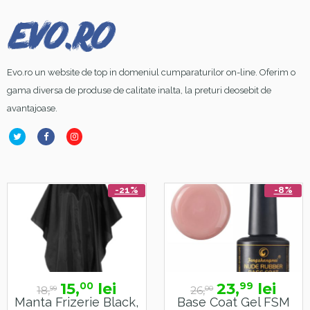
Evo.ro un website de top in domeniul cumparaturilor on-line. Oferim o
gama diversa de produse de calitate inalta, la preturi deosebit de
avantajoase.
-21%
-8%
15,
lei
23,
lei
00
99
18,
26,
99
00
Manta Frizerie Black,
Base Coat Gel FSM