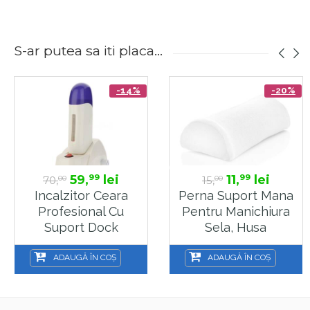
S-ar putea sa iti placa...
-14%
-20%
59,
lei
11,
lei
99
99
70,
15,
00
00
Incalzitor Ceara
Perna Suport Mana
Profesional Cu
Pentru Manichiura
Suport Dock
Sela, Husa
Albastru, Sela
Detasabila, Alb
ADAUGĂ ÎN COȘ
ADAUGĂ ÎN COȘ