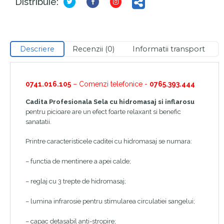
Distribuie:
Descriere
Recenzii (0)
Informatii transport
0741.016.105
– Comenzi telefonice -
0765.393.444
Cadita Profesionala Sela cu hidromasaj
si inflarosu
pentru picioare are un efect foarte relaxant si benefic
sanatatii.
Printre caracteristicele caditei cu hidromasaj se numara:
– functia de mentinere a apei calde;
– reglaj cu 3 trepte de hidromasaj;
– lumina infrarosie pentru stimularea circulatiei sangelui;
– capac detasabil anti-stropire;