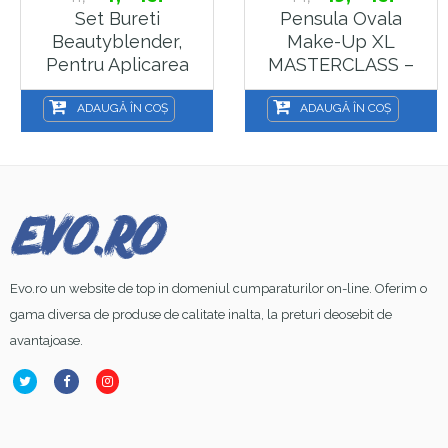
Set Bureti
Pensula Ovala
Beautyblender,
Make-Up XL
Pentru Aplicarea
MASTERCLASS –
Fondului De Ten, In
LR312
Forma De Triunghi,
ADAUGĂ ÎN COȘ
ADAUGĂ ÎN COȘ
4 Buc MU7
Evo.ro un website de top in domeniul cumparaturilor on-line. Oferim o
gama diversa de produse de calitate inalta, la preturi deosebit de
avantajoase.