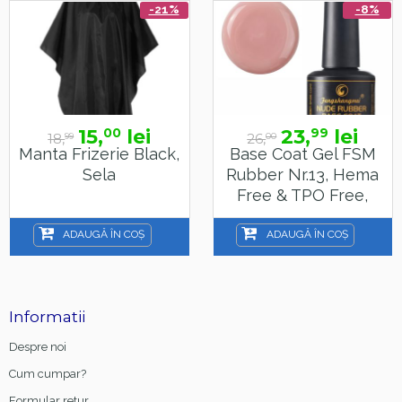
-21%
-8%
15,
lei
23,
lei
00
99
18,
26,
99
00
Manta Frizerie Black,
Base Coat Gel FSM
Sela
Rubber Nr.13, Hema
Free & TPO Free,
15ml
ADAUGĂ ÎN COȘ
ADAUGĂ ÎN COȘ
Informatii
Despre noi
Cum cumpar?
Formular retur