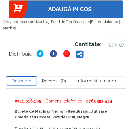
ADAUGĂ ÎN COȘ
Categorii:
Accesorii Machiaj
,
Fond de Ten Concealer|Baton
,
Make-up |
Machiaj
Cantitate:
Distribuie:
Descriere
Recenzii (0)
Informatii transport
0741.016.105
– Comenzi telefonice -
0765.393.444
Burete de Machiaj Triunghi Reutilizabil Utilizare
Umeda sau Uscata, Powder Puff, Negru
Transformă-ți ritualul de machiaj într-o experiență