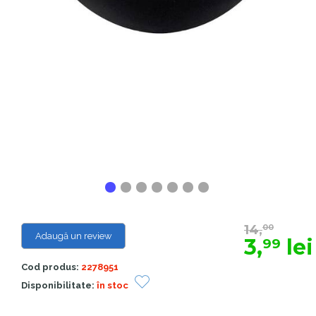
14,
00
Adaugă un review
3,
lei
99
Cod produs:
2278951
Disponibilitate:
în stoc