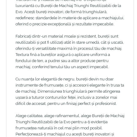
luxuriantă cu Bureții de Machiaj Triunghi Reutilizabili de la
Evo. Acești bureți inovatori, de formă triunghiulară,
redefinesc standardele în materie de aplicare a machiajului,
oferind o precizie excepțională și rezultate impecabile.
Fabricați dintr-un material moale și rezistent, bureții sunt
reutilizabili și pot fi utilizați atât în ​​stare umedă, cât și uscată,
oferindu-ți versatilitate maximă în procesul tău de machiaj.
Textura fină a bureților asigură o aplicare uniformă a
fondului de ten, a pudrei sau a altor produse pentru
machiaj, conferind tenului tău un aspect impecabil.
Cu nuanța lor elegantă de negru, bureții devin nu doar
instrumente de frumusețe, ci și accesorii elegante în trusa ta
de machiaj. Dimensiunea triunghiulară permite atingerea
ușoară a tuturor contururilor feței, inclusiv a zonelor mai
dificil de accesat, pentru un finisaj perfect și profesionist.
Alege calitatea, alege rafinamentul, alege Bureții de Machiaj
Triunghi Reutilizabili de la Evo pentru a-ți evidenția
frumusețea naturală în cel mai plin mod posibil.
Perfecționează-ți machiajul cu acești bureți inovatori și