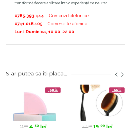
transformă fiecare aplicare într-o experiență de neuitat.
0765.393.444
– Comenzi telefonice
0741.016.105
– Comenzi telefonice
Luni-Duminica, 10:00-22:00
S-ar putea sa iti placa...
-59%
-55%
4,
lei
19,
lei
50
99
11,
44,
00
00