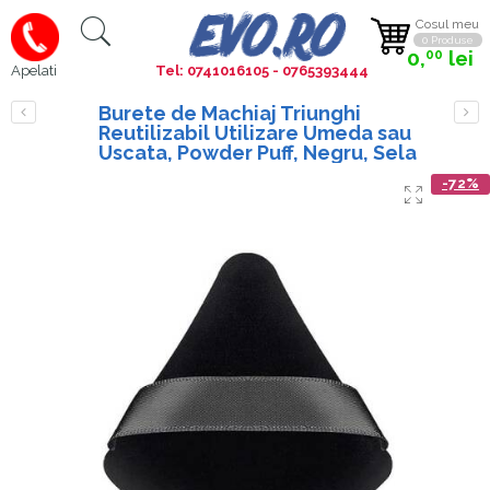
Cosul meu
0 Produse
0,
lei
00
Tel: 0741016105 - 0765393444
Apelati
Burete de Machiaj Triunghi
Reutilizabil Utilizare Umeda sau
Uscata, Powder Puff, Negru, Sela
-72%